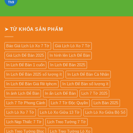
Mẫu
Th9
Không
Lịch
có
Lò
bình
Xo
luận
Giữa
ở
13
In
Tờ
Lịch
➤ TỪ KHÓA SẢN PHẨM
Gỗ
Đẹp
Giá
Rẻ
2027
Báo Giá Lịch Lò Xo 7 Tờ
Giá Lịch Lò Xo 7 Tờ
Giá Lịch Để Bàn 2025
In hình lên Lịch Để Bàn
In Lịch Để Bàn 1 cuốn
In Lịch Để Bàn 2025
In Lịch Để Bàn 2025 số lượng ít
In Lịch Để Bàn Cá Nhân
In Lịch Để Bàn Giá Rẻ tphcm
In Lịch Để Bàn số lượng ít
In ảnh Lịch Để Bàn
In ấn Lịch Để Bàn
Lịch 7 Tờ 2025
Lịch 7 Tờ Phong Cảnh
Lịch 7 Tờ Độc Quyền
Lịch Bàn 2025
Lịch Lò Xo 7 Tờ
Lịch Lò Xo Giữa 13 Tờ
Lịch Lò Xo Giữa Bộ Số
Lịch Nẹp Thiếc 7 Tờ
Lịch Treo Tường 7 Tờ
Lịch Treo Tường Bloc
Lịch Treo Tường Lò Xo