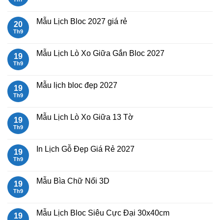
có
bình
luận
Mẫu Lịch Bloc 2027 giá rẻ
20
ở
Mẫu
Th9
Không
Lịch
có
Tết
bình
2027
luận
Mẫu Lịch Lò Xo Giữa Gắn Bloc 2027
19
Bính
ở
Ngọ
Mẫu
Th9
Không
Lịch
có
Bloc
bình
2027
luận
Mẫu lịch bloc đẹp 2027
19
giá
ở
rẻ
Mẫu
Th9
Không
Lịch
có
Lò
bình
Xo
luận
Mẫu Lịch Lò Xo Giữa 13 Tờ
19
Giữa
ở
Gắn
Mẫu
Th9
Không
Bloc
lịch
có
2027
bloc
bình
đẹp
luận
In Lịch Gỗ Đẹp Giá Rẻ 2027
19
2027
ở
Mẫu
Th9
Không
Lịch
có
Lò
bình
Xo
luận
Mẫu Bìa Chữ Nổi 3D
19
Giữa
ở
13
In
Th9
Không
Tờ
Lịch
có
Gỗ
bình
Đẹp
luận
Mẫu Lịch Bloc Siêu Cực Đại 30x40cm
19
Giá
ở