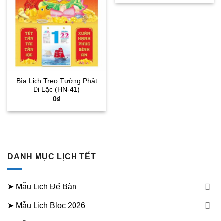
là:
tại
750.000₫.
là:
550.000
Bìa Lịch Treo Tường Phật
Di Lặc (HN-41)
0
₫
DANH MỤC LỊCH TẾT
➤ Mẫu Lịch Để Bàn
➤ Mẫu Lịch Bloc 2026