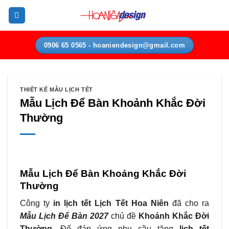
Bỏ
qua
nội
dung
0906 65 0565 - hoaniendesign@gmail.com
THIẾT KẾ MẪU LỊCH TẾT
Mẫu Lịch Để Bàn Khoảnh Khắc Đời
Thường
Mẫu Lịch Để Bàn Khoảng Khắc Đời
Thường
Công ty
in lịch tết Lịch Tết Hoa Niên
đã cho ra
Mẫu Lịch Để Bàn 2027
chủ đề
Khoảnh Khắc Đời
Thường.
Để đáp ứng nhu cầu tặng
lịch tết