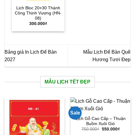
Lịch Bloc 20×30 Thành
Công Thịnh Vượng (HN-
08)
300.000
₫
Bảng giá In Lịch Để Bàn
Mẫu Lịch Để Bàn Quê
2027
Hương Tươi Đẹp
MẪU LỊCH TẾT ĐẸP
Sale
Lịch Gỗ Cao Cấp – Thuận
Buồm Xuôi Gió
Giá
Giá
750.000
₫
550.000
₫
gốc
hiện