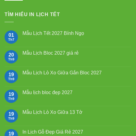
TÌM HIỂU IN LỊCH TẾT
Mẫu Lịch Tết 2027 Bính Ngọ
01
Th7
Không
có
bình
luận
Mẫu Lịch Bloc 2027 giá rẻ
20
ở
Mẫu
Th9
Không
Lịch
có
Tết
bình
2027
luận
Mẫu Lịch Lò Xo Giữa Gắn Bloc 2027
19
Bính
ở
Ngọ
Mẫu
Th9
Không
Lịch
có
Bloc
bình
2027
luận
Mẫu lịch bloc đẹp 2027
19
giá
ở
rẻ
Mẫu
Th9
Không
Lịch
có
Lò
bình
Xo
luận
Mẫu Lịch Lò Xo Giữa 13 Tờ
19
Giữa
ở
Gắn
Mẫu
Th9
Không
Bloc
lịch
có
2027
bloc
bình
đẹp
luận
In Lịch Gỗ Đẹp Giá Rẻ 2027
19
2027
ở