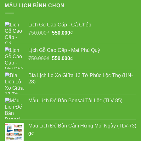
MẪU LỊCH BÌNH CHỌN
Lịch Gỗ Cao Cấp - Cá Chép
Giá
Giá
750.000
₫
550.000
₫
gốc
hiện
là:
tại
Lịch Gỗ Cao Cấp - Mai Phú Quý
750.000₫.
là:
Giá
Giá
750.000
₫
550.000
₫
550.000₫.
gốc
hiện
là:
tại
Bìa Lịch Lò Xo Giữa 13 Tờ Phúc Lộc Thọ (HN-
750.000₫.
là:
28)
550.000₫.
Mẫu Lịch Để Bàn Bonsai Tài Lộc (TLV-85)
Mẫu Lịch Để Bàn Cảm Hứng Mỗi Ngày (TLV-73)
0
₫