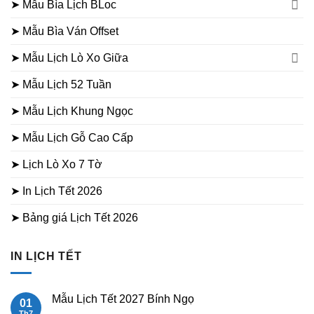
➤ Mẫu Bìa Lịch BLoc
➤ Mẫu Bìa Ván Offset
➤ Mẫu Lịch Lò Xo Giữa
➤ Mẫu Lịch 52 Tuần
➤ Mẫu Lịch Khung Ngọc
➤ Mẫu Lịch Gỗ Cao Cấp
➤ Lịch Lò Xo 7 Tờ
➤ In Lịch Tết 2026
➤ Bảng giá Lịch Tết 2026
IN LỊCH TẾT
Mẫu Lịch Tết 2027 Bính Ngọ
01
Th7
Không