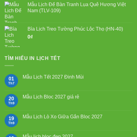
Mẫu Lịch Để Bàn Tranh Lụa Quê Hương Việt
Nam (TLV-109)
Bìa Lịch Treo Tường Phúc Lộc Thọ (HN-40)
0
₫
TÌM HIỂU IN LỊCH TẾT
Mẫu Lịch Tết 2027 Đinh Mùi
01
Th7
Không
có
bình
luận
Mẫu Lịch Bloc 2027 giá rẻ
20
ở
Mẫu
Th9
Không
Lịch
có
Tết
bình
2027
luận
Mẫu Lịch Lò Xo Giữa Gắn Bloc 2027
19
Đinh
ở
Mùi
Mẫu
Th9
Không
Lịch
có
Bloc
bình
2027
luận
Mẫu lịch bloc đẹp 2027