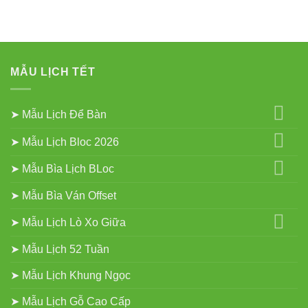
Gắn
ở
Bloc
In
2027
Lịch
Tết
52
Tuần
Giá
Rẻ
MẪU LỊCH TẾT
2027
➤ Mẫu Lịch Để Bàn
➤ Mẫu Lịch Bloc 2026
➤ Mẫu Bìa Lịch BLoc
➤ Mẫu Bìa Ván Offset
➤ Mẫu Lịch Lò Xo Giữa
➤ Mẫu Lịch 52 Tuần
➤ Mẫu Lịch Khung Ngọc
➤ Mẫu Lịch Gỗ Cao Cấp