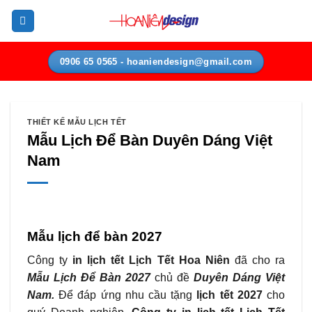
Bỏ
qua
nội
dung
0906 65 0565 - hoaniendesign@gmail.com
THIẾT KẾ MẪU LỊCH TẾT
Mẫu Lịch Để Bàn Duyên Dáng Việt
Nam
Mẫu lịch để bàn 2027
Công ty
in lịch tết Lịch Tết Hoa Niên
đã cho ra
Mẫu Lịch Để Bàn 2027
chủ đề
Duyên Dáng Việt
Nam.
Để đáp ứng nhu cầu tặng
lịch tết 2027
cho