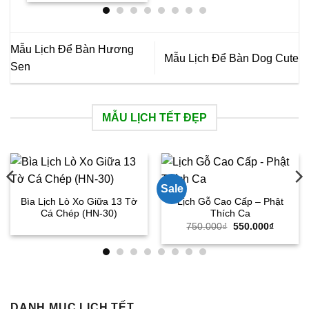
Mẫu Lịch Để Bàn Hương
Mẫu Lịch Để Bàn Dog Cute
Sen
MẪU LỊCH TẾT ĐẸP
Sale
Bìa Lịch Lò Xo Giữa 13 Tờ
Lịch Gỗ Cao Cấp – Phật
Cá Chép (HN-30)
Thích Ca
Giá
Giá
750.000
₫
550.000
₫
gốc
hiện
là:
tại
750.000₫.
là:
550.000
DANH MỤC LỊCH TẾT