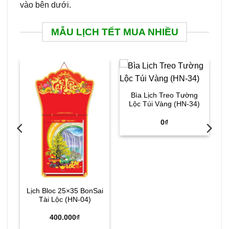
vào bên dưới.
MẪU LỊCH TẾT MUA NHIỀU
Bìa Lịch Treo Tường
Lộc Túi Vàng (HN-34)
o
0
₫
Lịch Bloc 25×35 BonSai
Tài Lộc (HN-04)
400.000
₫