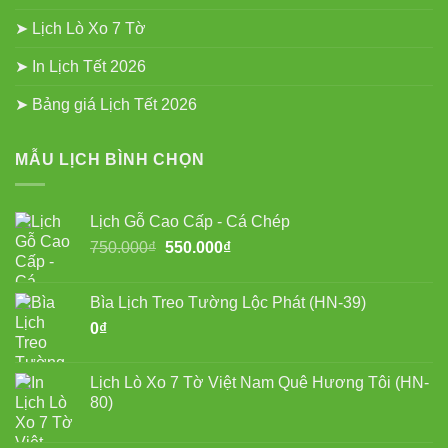
➤ Lịch Lò Xo 7 Tờ
➤ In Lịch Tết 2026
➤ Bảng giá Lịch Tết 2026
MẪU LỊCH BÌNH CHỌN
Lịch Gỗ Cao Cấp - Cá Chép
Giá
Giá
750.000
₫
550.000
₫
gốc
hiện
là:
tại
Bìa Lịch Treo Tường Lộc Phát (HN-39)
750.000₫.
là:
0
₫
550.000₫.
Lịch Lò Xo 7 Tờ Việt Nam Quê Hương Tôi (HN-
80)