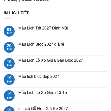
IN LỊCH TẾT
Mẫu Lịch Tết 2027 Đinh Mùi
01
Th7
Không
có
bình
luận
Mẫu Lịch Bloc 2027 giá rẻ
20
ở
Mẫu
Th9
Không
Lịch
có
Tết
bình
2027
luận
Mẫu Lịch Lò Xo Giữa Gắn Bloc 2027
19
Đinh
ở
Mùi
Mẫu
Th9
Không
Lịch
có
Bloc
bình
2027
luận
Mẫu lịch bloc đẹp 2027
19
giá
ở
rẻ
Mẫu
Th9
Không
Lịch
có
Lò
bình
Xo
luận
Mẫu Lịch Lò Xo Giữa 13 Tờ
19
Giữa
ở
Gắn
Mẫu
Th9
Không
Bloc
lịch
có
2027
bloc
bình
đẹp
luận
In Lịch Gỗ Đẹp Giá Rẻ 2027
19
2027
ở