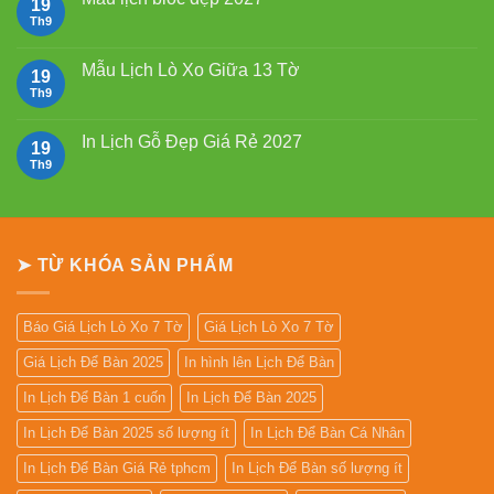
19
giá
ở
rẻ
Mẫu
Th9
Không
Lịch
có
Lò
bình
Xo
luận
Mẫu Lịch Lò Xo Giữa 13 Tờ
19
Giữa
ở
Gắn
Mẫu
Th9
Không
Bloc
lịch
có
2027
bloc
bình
đẹp
luận
In Lịch Gỗ Đẹp Giá Rẻ 2027
19
2027
ở
Mẫu
Th9
Không
Lịch
có
Lò
bình
Xo
luận
Giữa
ở
13
In
Tờ
Lịch
➤ TỪ KHÓA SẢN PHẨM
Gỗ
Đẹp
Giá
Rẻ
2027
Báo Giá Lịch Lò Xo 7 Tờ
Giá Lịch Lò Xo 7 Tờ
Giá Lịch Để Bàn 2025
In hình lên Lịch Để Bàn
In Lịch Để Bàn 1 cuốn
In Lịch Để Bàn 2025
In Lịch Để Bàn 2025 số lượng ít
In Lịch Để Bàn Cá Nhân
In Lịch Để Bàn Giá Rẻ tphcm
In Lịch Để Bàn số lượng ít