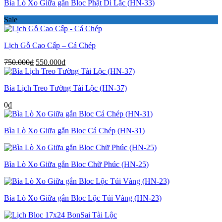
Bìa Lò Xo Giữa gắn Bloc Phật Di Lặc (HN-33)
Sale
Lịch Gỗ Cao Cấp – Cá Chép
Giá
Giá
750.000
₫
550.000
₫
gốc
hiện
là:
tại
Bìa Lịch Treo Tường Tài Lộc (HN-37)
750.000₫.
là:
550.000₫.
0
₫
Bìa Lò Xo Giữa gắn Bloc Cá Chép (HN-31)
Bìa Lò Xo Giữa gắn Bloc Chữ Phúc (HN-25)
Bìa Lò Xo Giữa gắn Bloc Lộc Túi Vàng (HN-23)