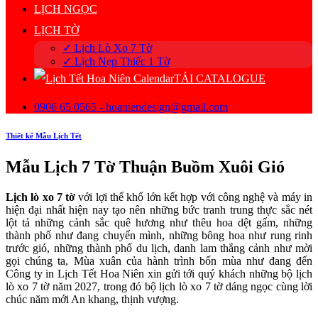
LỊCH NGỌC
LỊCH TỜ
✓ Lịch Lò Xo 7 Tờ
✓ Lịch Nẹp Thiếc 1 Tờ
TẢI CATALOGUE
0906 65 0565 - hoaniendesign@gmail.com
Thiết kế Mẫu Lịch Tết
Mẫu Lịch 7 Tờ Thuận Buồm Xuôi Gió
Lịch lò xo 7 tờ
với lợi thế khổ lớn kết hợp với công nghệ và máy in
hiện đại nhất hiện nay tạo nên những bức tranh trung thực sắc nét
lột tả những cảnh sắc quê hương như thêu hoa dệt gấm, những
thành phố như đang chuyển mình, những bông hoa như rung rinh
trước gió, những thành phố du lịch, danh lam thắng cảnh như mời
gọi chúng ta, Mùa xuân của hành trình bốn mùa như đang đến
Công ty in Lịch Tết Hoa Niên xin gửi tới quý khách những bộ lịch
lò xo 7 tờ năm 2027, trong đó bộ lịch lò xo 7 tờ dáng ngọc cùng lời
chúc năm mới An khang, thịnh vượng.