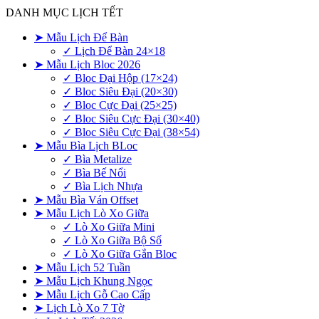
DANH MỤC LỊCH TẾT
➤ Mẫu Lịch Để Bàn
✓ Lịch Để Bàn 24×18
➤ Mẫu Lịch Bloc 2026
✓ Bloc Đại Hộp (17×24)
✓ Bloc Siêu Đại (20×30)
✓ Bloc Cực Đại (25×25)
✓ Bloc Siêu Cực Đại (30×40)
✓ Bloc Siêu Cực Đại (38×54)
➤ Mẫu Bìa Lịch BLoc
✓ Bìa Metalize
✓ Bìa Bế Nổi
✓ Bìa Lịch Nhựa
➤ Mẫu Bìa Ván Offset
➤ Mẫu Lịch Lò Xo Giữa
✓ Lò Xo Giữa Mini
✓ Lò Xo Giữa Bộ Số
✓ Lò Xo Giữa Gắn Bloc
➤ Mẫu Lịch 52 Tuần
➤ Mẫu Lịch Khung Ngọc
➤ Mẫu Lịch Gỗ Cao Cấp
➤ Lịch Lò Xo 7 Tờ