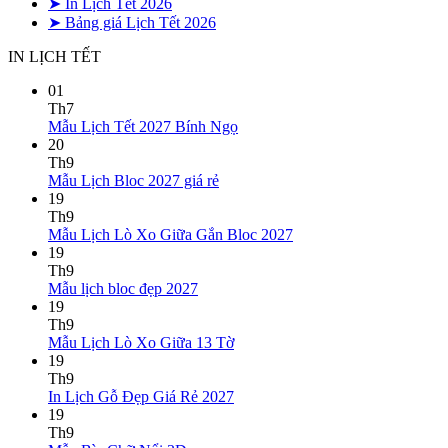
➤ In Lịch Tết 2026
➤ Bảng giá Lịch Tết 2026
IN LỊCH TẾT
01
Th7
Không
Mẫu Lịch Tết 2027 Bính Ngọ
có
20
bình
Th9
Không
luận
Mẫu Lịch Bloc 2027 giá rẻ
ở
có
19
Mẫu
bình
Th9
Lịch
luận
Không
Mẫu Lịch Lò Xo Giữa Gắn Bloc 2027
ở
Tết
có
19
Mẫu
2027
bình
Th9
Lịch
Bính
Không
luận
Mẫu lịch bloc đẹp 2027
Bloc
Ngọ
ở
có
19
2027
Mẫu
bình
Th9
giá
Lịch
luận
Không
Mẫu Lịch Lò Xo Giữa 13 Tờ
ở
rẻ
Lò
có
19
Mẫu
Xo
bình
Th9
lịch
Giữa
luận
Không
In Lịch Gỗ Đẹp Giá Rẻ 2027
bloc
ở
Gắn
có
19
đẹp
Mẫu
Bloc
bình
Th9