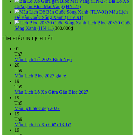
750.000₫.
là:
gốc
hiện
Bìa Lò Xo
550.000₫.
là:
tại
Giữa gắn Bloc Mai Vàng (HN-27)
750.000₫.
là:
Mẫu Lịch
550.000₫.
Để Bàn Cuộc Sống Xanh (TLV-91)
Lịch Bloc 20×30 Cuộc
Sống Xanh (HN-11)
300.000
₫
TÌM HIỂU IN LỊCH TẾT
01
Th7
Không
Mẫu Lịch Tết 2027 Bính Ngọ
có
20
bình
Th9
Không
luận
Mẫu Lịch Bloc 2027 giá rẻ
ở
có
19
Mẫu
bình
Th9
Lịch
luận
Không
Mẫu Lịch Lò Xo Giữa Gắn Bloc 2027
ở
Tết
có
19
Mẫu
2027
bình
Th9
Lịch
Bính
Không
luận
Mẫu lịch bloc đẹp 2027
Bloc
Ngọ
ở
có
19
2027
Mẫu
bình
Th9
giá
Lịch
luận
Không
Mẫu Lịch Lò Xo Giữa 13 Tờ
ở
rẻ
Lò
có
19
Mẫu
Xo