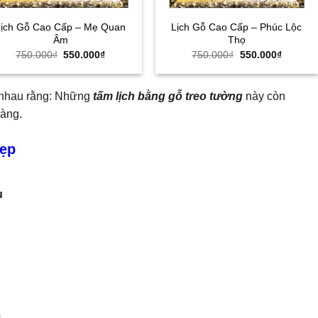
Lịch Gỗ Cao Cấp – Mẹ Quan
Lịch Gỗ Cao Cấp – Phúc Lộc
Âm
Thọ
Giá
Giá
Giá
Giá
750.000
₫
550.000
₫
750.000
₫
550.000
₫
gốc
hiện
gốc
hiện
là:
tại
là:
tại
750.000₫.
là:
750.000₫.
là:
550.000₫.
550.000
i nhau rằng: Những
tấm lịch bằng gỗ treo tường
này còn
àng.
Đẹp
u
p