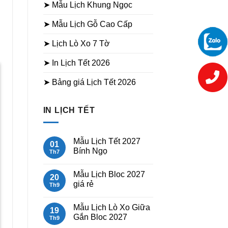
➤ Mẫu Lịch Khung Ngọc
➤ Mẫu Lịch Gỗ Cao Cấp
➤ Lịch Lò Xo 7 Tờ
➤ In Lịch Tết 2026
➤ Bảng giá Lịch Tết 2026
Lịch Gỗ Cao Cấp – Chữ
Sale
Sale
Giá
750.000
₫
550.000
₫
Lịch Gỗ Cao Cấp – Thuận Buồm
gốc
Xuôi Gió
IN LỊCH TẾT
là:
Giá
Giá
750.000₫.
750.000
₫
550.000
₫
gốc
hiện
là:
tại
750.000₫.
là:
Mẫu Lịch Tết 2027
01
550.000₫.
Bính Ngọ
Th7
Không
có
Mẫu Lịch Bloc 2027
bình
20
luận
giá rẻ
Th9
ở
Mẫu
Không
Lịch
có
Mẫu Lịch Lò Xo Giữa
Tết
bình
19
2027
luận
Gắn Bloc 2027
Th9
Bính
ở
Ngọ
Mẫu
Không