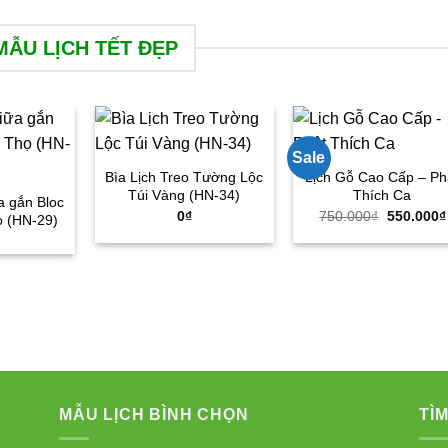
MẪU LỊCH TẾT ĐẸP
Sale
Bìa Lịch Treo Tường Lộc
Lịch Gỗ Cao Cấp – Ph
Túi Vàng (HN-34)
Thích Ca
a gắn Bloc
Giá
0
₫
750.000
₫
550.000
₫
ọ (HN-29)
gốc
là:
750.000₫
MẪU LỊCH BÌNH CHỌN
TÌM