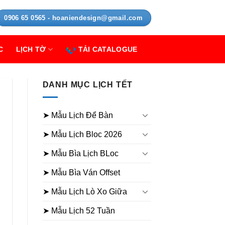
0906 65 0565 - hoaniendesign@gmail.com
C
LỊCH TỜ
TẢI CATALOGUE
DANH MỤC LỊCH TẾT
➤ Mẫu Lịch Để Bàn
➤ Mẫu Lịch Bloc 2026
➤ Mẫu Bìa Lịch BLoc
➤ Mẫu Bìa Ván Offset
➤ Mẫu Lịch Lò Xo Giữa
➤ Mẫu Lịch 52 Tuần