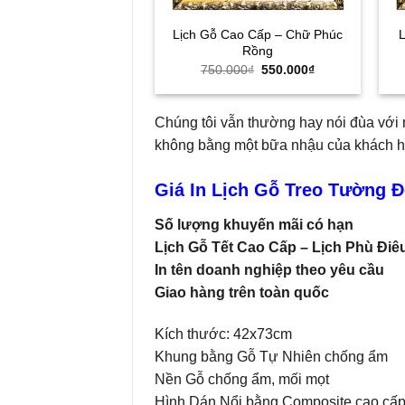
Lịch Gỗ Cao Cấp – Chữ Phúc
Rồng
Giá
Giá
750.000
₫
550.000
₫
gốc
hiện
là:
tại
750.000₫.
là:
550.000₫.
Chúng tôi vẫn thường hay nói đùa vớ
không bằng một bữa nhậu của khách h
Giá In Lịch Gỗ Treo Tường 
Số lượng khuyến mãi có hạn
Lịch Gỗ Tết Cao Cấp – Lịch Phù Điê
In tên doanh nghiệp theo yêu cầu
Giao hàng trên toàn quốc
Kích thước: 42x73cm
Khung bằng Gỗ Tự Nhiên chống ẩm
Nền Gỗ chống ẩm, mối mọt
Hình Dán Nổi bằng Composite cao cấ