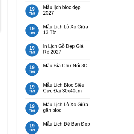
Lịch
có
Mẫu lịch bloc đẹp
Bloc
bình
19
2027
luận
2027
Th9
giá
ở
rẻ
Mẫu
Không
Lịch
có
Mẫu Lịch Lò Xo Giữa
Lò
bình
19
Xo
luận
13 Tờ
Th9
Giữa
ở
Gắn
Mẫu
Không
₫.
Bloc
lịch
có
In Lịch Gỗ Đẹp Giá
2027
bloc
bình
19
đẹp
luận
Rẻ 2027
Th9
2027
ở
Mẫu
Không
Lịch
có
Mẫu Bìa Chữ Nổi 3D
Lò
bình
19
Xo
luận
Th9
Không
Giữa
ở
có
13
In
bình
Tờ
Lịch
luận
Mẫu Lịch Bloc Siêu
Gỗ
19
ở
Đẹp
Cực Đại 30x40cm
Mẫu
Th9
Giá
Bìa
Rẻ
Không
Chữ
2027
có
Nổi
Mẫu Lịch Lò Xo Giữa
bình
19
3D
luận
gắn bloc
Th9
ở
Mẫu
Không
Lịch
có
Mẫu Lịch Để Bàn Đẹp
Bloc
bình
19
Siêu
luận
Th9
Không
Cực
ở