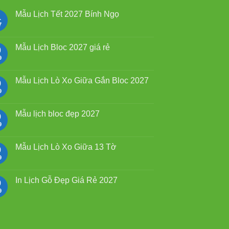
Mẫu Lịch Tết 2027 Bính Ngọ
1
7
Không
có
bình
luận
Mẫu Lịch Bloc 2027 giá rẻ
0
ở
Mẫu
9
Không
Lịch
có
Tết
bình
2027
luận
Mẫu Lịch Lò Xo Giữa Gắn Bloc 2027
9
Bính
ở
Ngọ
Mẫu
9
Không
Lịch
có
Bloc
bình
2027
luận
Mẫu lịch bloc đẹp 2027
9
giá
ở
rẻ
Mẫu
9
Không
Lịch
có
Lò
bình
Xo
luận
Mẫu Lịch Lò Xo Giữa 13 Tờ
9
Giữa
ở
Gắn
Mẫu
9
Không
Bloc
lịch
có
2027
bloc
bình
đẹp
luận
In Lịch Gỗ Đẹp Giá Rẻ 2027
9
2027
ở
Mẫu
9
Không
Lịch
có
Lò
bình
Xo
luận
Giữa
ở
13
In