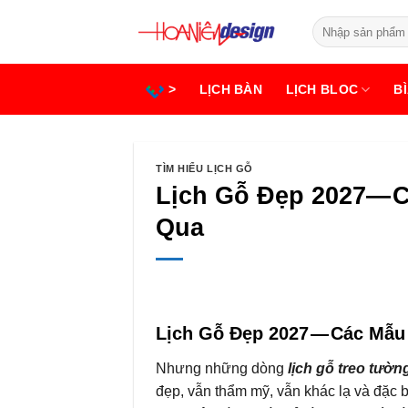
Bỏ
Tìm
qua
kiếm:
nội
dung
>
LỊCH BÀN
LỊCH BLOC
BÌ
TÌM HIỂU LỊCH GỖ
Lịch Gỗ Đẹp 2027— 
Qua
Lịch Gỗ Đẹp 2027 — Các Mẫu
Nhưng những dòng
lịch gỗ treo tườn
đẹp, vẫn thẩm mỹ, vẫn khác lạ và đặc 