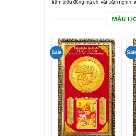
trăm triệu đồng mà chỉ vài trăm nghìn 
MẪU LỊ
Sale
Sal