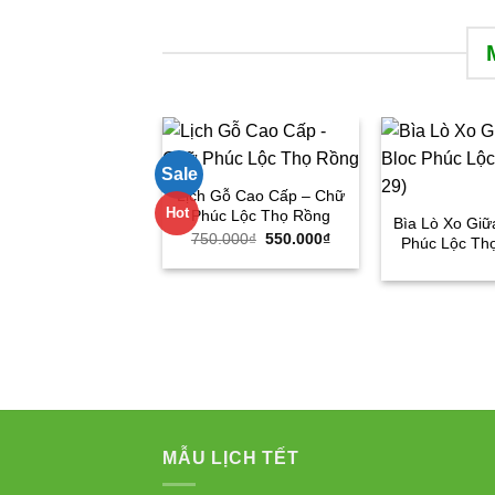
Sale
Lịch Gỗ Cao Cấp – Chữ
Hot
Phúc Lộc Thọ Rồng
Bìa Lò Xo Giữ
Giá
Giá
750.000
₫
550.000
₫
Phúc Lộc Th
gốc
hiện
là:
tại
750.000₫.
là:
550.000₫.
MẪU LỊCH TẾT