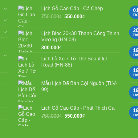
Lịch Gỗ Cao Cấp - Cá Chép
0
Th
Giá
Giá
750.000
₫
550.000
₫
gốc
hiện
là:
tại
2
Lịch Bloc 20×30 Thành Công Thịnh
750.000₫.
là:
Th
Vượng (HN-08)
550.000₫.
300.000
₫
1
Th
Lịch Lò Xo 7 Tờ The Beautiful
Road (HN-88)
1
Th
Mẫu Lịch Để Bàn Cội Nguồn (TLV-
99)
1
Th
Lịch Gỗ Cao Cấp - Phật Thích Ca
1
Giá
Giá
Th
750.000
₫
550.000
₫
gốc
hiện
là:
tại
750.000₫.
là: