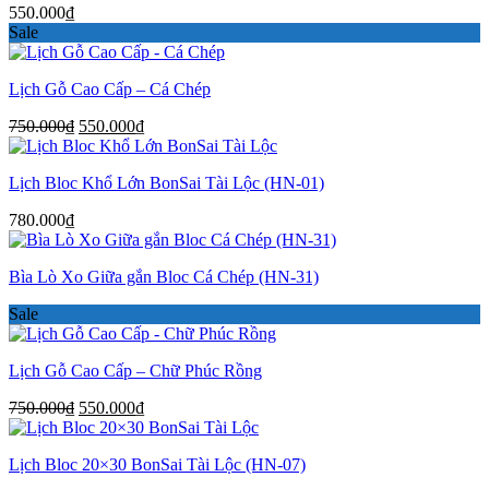
550.000
₫
Sale
Lịch Gỗ Cao Cấp – Cá Chép
Giá
Giá
750.000
₫
550.000
₫
gốc
hiện
là:
tại
Lịch Bloc Khổ Lớn BonSai Tài Lộc (HN-01)
750.000₫.
là:
550.000₫.
780.000
₫
Bìa Lò Xo Giữa gắn Bloc Cá Chép (HN-31)
Sale
Lịch Gỗ Cao Cấp – Chữ Phúc Rồng
Giá
Giá
750.000
₫
550.000
₫
gốc
hiện
là:
tại
Lịch Bloc 20×30 BonSai Tài Lộc (HN-07)
750.000₫.
là:
550.000₫.