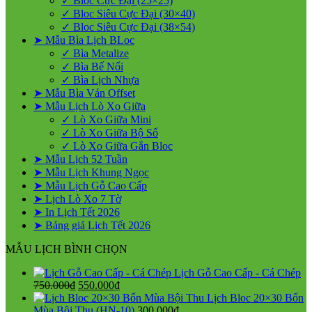
✓ Bloc Cực Đại (25×25)
Giá
✓ Bloc Siêu Cực Đại (30×40)
Rẻ
✓ Bloc Siêu Cực Đại (38×54)
2027
➤ Mẫu Bìa Lịch BLoc
✓ Bìa Metalize
✓ Bìa Bế Nổi
✓ Bìa Lịch Nhựa
➤ Mẫu Bìa Ván Offset
➤ Mẫu Lịch Lò Xo Giữa
✓ Lò Xo Giữa Mini
✓ Lò Xo Giữa Bộ Số
✓ Lò Xo Giữa Gắn Bloc
➤ Mẫu Lịch 52 Tuần
➤ Mẫu Lịch Khung Ngọc
➤ Mẫu Lịch Gỗ Cao Cấp
➤ Lịch Lò Xo 7 Tờ
➤ In Lịch Tết 2026
➤ Bảng giá Lịch Tết 2026
MẪU LỊCH BÌNH CHỌN
Lịch Gỗ Cao Cấp - Cá Chép
Giá
Giá
750.000
₫
550.000
₫
gốc
hiện
Lịch Bloc 20×30 Bốn
là:
tại
Mùa Bội Thu (HN-10)
300.000
₫