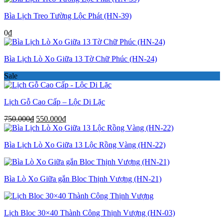
là:
tại
Bìa Lịch Treo Tường Lộc Phát (HN-39)
750.000₫.
là:
550.000₫.
0
₫
Bìa Lịch Lò Xo Giữa 13 Tờ Chữ Phúc (HN-24)
Sale
Lịch Gỗ Cao Cấp – Lộc Di Lặc
Giá
Giá
750.000
₫
550.000
₫
gốc
hiện
là:
tại
Bìa Lịch Lò Xo Giữa 13 Lộc Rồng Vàng (HN-22)
750.000₫.
là:
550.000₫.
Bìa Lò Xo Giữa gắn Bloc Thịnh Vượng (HN-21)
Lịch Bloc 30×40 Thành Công Thịnh Vượng (HN-03)