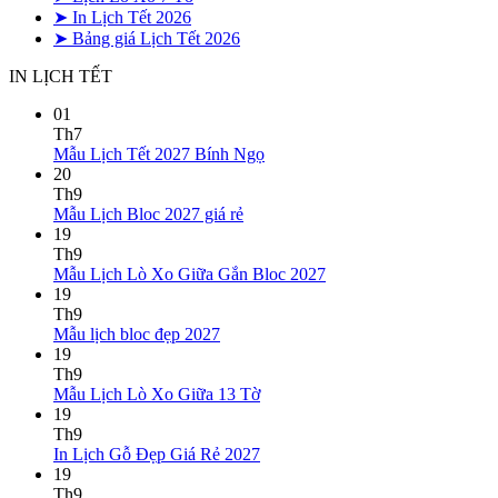
➤ In Lịch Tết 2026
➤ Bảng giá Lịch Tết 2026
IN LỊCH TẾT
01
Th7
Không
Mẫu Lịch Tết 2027 Bính Ngọ
có
20
bình
Th9
Không
luận
Mẫu Lịch Bloc 2027 giá rẻ
ở
có
19
Mẫu
bình
Th9
Lịch
luận
Không
Mẫu Lịch Lò Xo Giữa Gắn Bloc 2027
ở
Tết
có
19
Mẫu
2027
bình
Th9
Lịch
Bính
Không
luận
Mẫu lịch bloc đẹp 2027
Bloc
Ngọ
ở
có
19
2027
Mẫu
bình
Th9
giá
Lịch
luận
Không
Mẫu Lịch Lò Xo Giữa 13 Tờ
ở
rẻ
Lò
có
19
Mẫu
Xo
bình
Th9
lịch
Giữa
luận
Không
In Lịch Gỗ Đẹp Giá Rẻ 2027
bloc
ở
Gắn
có
19
đẹp
Mẫu
Bloc
bình
Th9