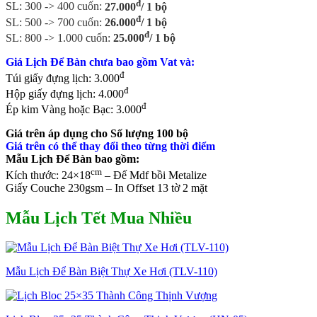
đ
SL: 300 -> 400 cuốn:
27.000
/ 1 bộ
đ
SL: 500 -> 700 cuốn:
26.000
/ 1 bộ
đ
SL: 800 -> 1.000 cuốn:
25.000
/ 1 bộ
Giá Lịch Để Bàn chưa bao gồm Vat và:
đ
Túi giấy đựng lịch: 3.000
đ
Hộp giấy đựng lịch: 4.000
đ
Ép kim Vàng hoặc Bạc: 3.000
Giá trên áp dụng cho Số lượng 100 bộ
Giá trên có thể thay đổi theo từng thời điểm
Mẫu Lịch Để Bàn bao gồm:
cm
Kích thước: 24×18
– Đế Mdf bồi Metalize
Giấy Couche 230gsm – In Offset 13 tờ 2 mặt
Mẫu Lịch Tết Mua Nhiều
Mẫu Lịch Để Bàn Biệt Thự Xe Hơi (TLV-110)