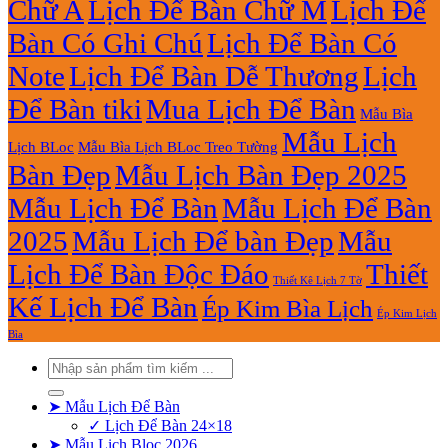
Chữ A
Lịch Để Bàn Chữ M
Lịch Để
Bàn Có Ghi Chú
Lịch Để Bàn Có
Note
Lịch Để Bàn Dễ Thương
Lịch
Để Bàn tiki
Mua Lịch Để Bàn
Mẫu Bìa
Mẫu Lịch
Lịch BLoc
Mẫu Bìa Lịch BLoc Treo Tường
Bàn Đẹp
Mẫu Lịch Bàn Đẹp 2025
Mẫu Lịch Để Bàn
Mẫu Lịch Để Bàn
2025
Mẫu Lịch Để bàn Đẹp
Mẫu
Lịch Để Bàn Độc Đáo
Thiết
Thiết Kê Lịch 7 Tờ
Kế Lịch Để Bàn
Ép Kim Bìa Lịch
Ép Kim Lịch
Bìa
Tìm
kiếm:
➤ Mẫu Lịch Để Bàn
✓ Lịch Để Bàn 24×18
➤ Mẫu Lịch Bloc 2026