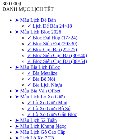
300.000
₫
DANH MỤC LỊCH TẾT
➤ Mẫu Lịch Để Bàn
✓ Lịch Để Bàn 24×18
➤ Mẫu Lịch Bloc 2026
✓ Bloc Đại Hộp (17×24)
✓ Bloc Siêu Đại (20×30)
✓ Bloc Cực Đại (25×25)
✓ Bloc Siêu Cực Đại (30×40)
✓ Bloc Siêu Cực Đại (38×54)
➤ Mẫu Bìa Lịch BLoc
✓ Bìa Metalize
✓ Bìa Bế Nổi
✓ Bìa Lịch Nhựa
➤ Mẫu Bìa Ván Offset
➤ Mẫu Lịch Lò Xo Giữa
✓ Lò Xo Giữa Mini
✓ Lò Xo Giữa Bộ Số
✓ Lò Xo Giữa Gắn Bloc
➤ Mẫu Lịch 52 Tuần
➤ Mẫu Lịch Khung Ngọc
➤ Mẫu Lịch Gỗ Cao Cấp
➤ Lịch Lò Xo 7 Tờ