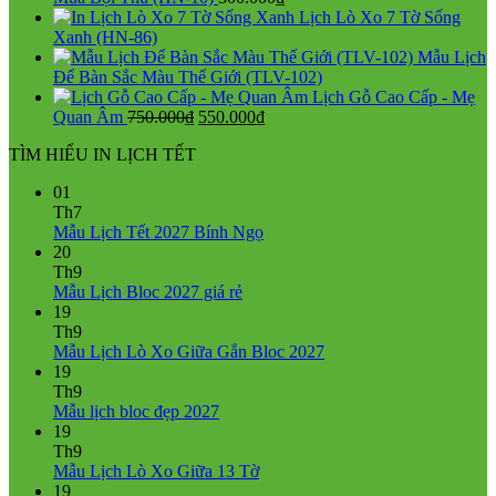
750.000₫.
là:
Lịch Lò Xo 7 Tờ Sống
550.000₫.
Xanh (HN-86)
Mẫu Lịch
Để Bàn Sắc Màu Thế Giới (TLV-102)
Lịch Gỗ Cao Cấp - Mẹ
Giá
Giá
Quan Âm
750.000
₫
550.000
₫
gốc
hiện
TÌM HIỂU IN LỊCH TẾT
là:
tại
750.000₫.
là:
01
550.000₫.
Th7
Không
Mẫu Lịch Tết 2027 Bính Ngọ
có
20
bình
Th9
Không
luận
Mẫu Lịch Bloc 2027 giá rẻ
ở
có
19
Mẫu
bình
Th9
Lịch
luận
Không
Mẫu Lịch Lò Xo Giữa Gắn Bloc 2027
ở
Tết
có
19
Mẫu
2027
bình
Th9
Lịch
Bính
Không
luận
Mẫu lịch bloc đẹp 2027
Bloc
Ngọ
ở
có
19
2027
Mẫu
bình
Th9
giá
Lịch
luận
Không
Mẫu Lịch Lò Xo Giữa 13 Tờ
ở
rẻ
Lò
có
19