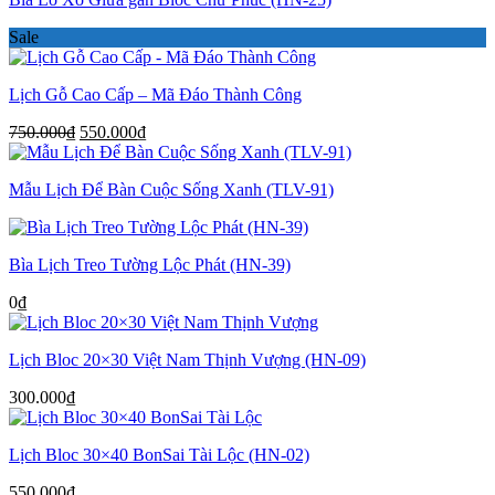
Sale
Lịch Gỗ Cao Cấp – Mã Đáo Thành Công
Giá
Giá
750.000
₫
550.000
₫
gốc
hiện
là:
tại
Mẫu Lịch Để Bàn Cuộc Sống Xanh (TLV-91)
750.000₫.
là:
550.000₫.
Bìa Lịch Treo Tường Lộc Phát (HN-39)
0
₫
Lịch Bloc 20×30 Việt Nam Thịnh Vượng (HN-09)
300.000
₫
Lịch Bloc 30×40 BonSai Tài Lộc (HN-02)
550.000
₫