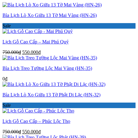
Bìa Lịch Lò Xo Giữa 13 Tờ Mai Vàng (HN-26)
Sale
Lịch Gỗ Cao Cấp – Mai Phú Quý
Giá
Giá
750.000
₫
550.000
₫
gốc
hiện
là:
tại
Bìa Lịch Treo Tường Lộc Mai Vàng (HN-35)
750.000₫.
là:
550.000₫.
0
₫
Bìa Lịch Lò Xo Giữa 13 Tờ Phật Di Lặc (HN-32)
Sale
Lịch Gỗ Cao Cấp – Phúc Lộc Thọ
Giá
Giá
750.000
₫
550.000
₫
gốc
hiện