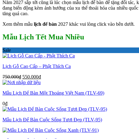
Năm 2027 sắp tới cũng là lúc chọn mẫu lịch để bàn để tặng đối tác, kh
đang biến động kèm ảnh hưởng của xu thế thoái hóa của nhiều quốc g
tăng quá cao.
Xem thêm mẫu
lịch để bàn
2027 khác vui lòng click vào bên dưới.
Mẫu Lịch Tết Mua Nhiều
Sale
Lịch Gỗ Cao Cấp – Phật Thích Ca
Giá
Giá
750.000
₫
550.000
₫
gốc
hiện
là:
tại
Mẫu Lịch Để Bàn Một Thoáng Việt Nam (TLV-69)
750.000₫.
là:
550.000₫.
0
₫
Mẫu Lịch Để Bàn Cuộc Sống Tươi Đẹp (TLV-95)