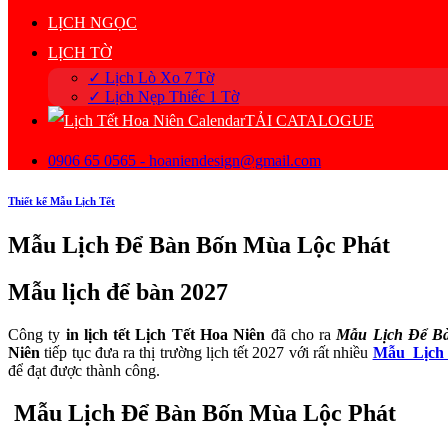
LỊCH NGỌC
LỊCH TỜ
✓ Lịch Lò Xo 7 Tờ
✓ Lịch Nẹp Thiếc 1 Tờ
TẢI CATALOGUE
0906 65 0565 - hoaniendesign@gmail.com
Thiết kế Mẫu Lịch Tết
Mẫu Lịch Để Bàn Bốn Mùa Lộc Phát
Mẫu lịch để bàn 2027
Công ty
in lịch tết Lịch Tết Hoa Niên
đã cho ra
Mẫu Lịch Để B
Niên
tiếp tục đưa ra thị trường lịch tết 2027 với rất nhiều
Mẫu Lịch
để đạt được thành công.
Mẫu Lịch Để Bàn Bốn Mùa Lộc Phát