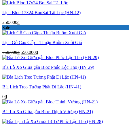
Lịch Bloc 17×24 BonSai Tài Lộc (HN-12)
250.000
₫
Sale
Lịch Gỗ Cao Cấp – Thuận Buồm Xuôi Gió
Giá
Giá
750.000
₫
550.000
₫
gốc
hiện
là:
tại
Bìa Lò Xo Giữa gắn Bloc Phúc Lộc Thọ (HN-29)
750.000₫.
là:
550.000₫.
Bìa Lịch Treo Tường Phật Di Lặc (HN-41)
0
₫
Bìa Lò Xo Giữa gắn Bloc Thịnh Vượng (HN-21)