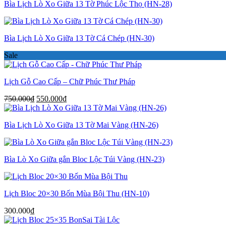
Bìa Lịch Lò Xo Giữa 13 Tờ Phúc Lộc Thọ (HN-28)
Bìa Lịch Lò Xo Giữa 13 Tờ Cá Chép (HN-30)
Sale
Lịch Gỗ Cao Cấp – Chữ Phúc Thư Pháp
Giá
Giá
750.000
₫
550.000
₫
gốc
hiện
là:
tại
Bìa Lịch Lò Xo Giữa 13 Tờ Mai Vàng (HN-26)
750.000₫.
là:
550.000₫.
Bìa Lò Xo Giữa gắn Bloc Lộc Túi Vàng (HN-23)
Lịch Bloc 20×30 Bốn Mùa Bội Thu (HN-10)
300.000
₫