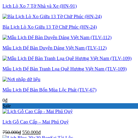
Lịch Lò Xo 7 Tờ Nhà và Xe (HN-91)
Bìa Lịch Lò Xo Giữa 13 Tờ Chữ Phúc (HN-24)
Mẫu Lịch Để Bàn Duyên Dáng Việt Nam (TLV-112)
Mẫu Lịch Để Bàn Tranh Lụa Quê Hương Việt Nam (TLV-109)
Mẫu Lịch Để Bàn Bốn Mùa Lộc Phát (TLV-67)
0
₫
Sale
Lịch Gỗ Cao Cấp – Mai Phú Quý
Giá
Giá
750.000
₫
550.000
₫
gốc
hiện