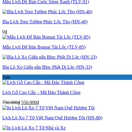
Mẫu Lịch Để Bàn Cuộc Sống Xanh (TLV-91)
Bìa Lịch Treo Tường Phúc Lộc Thọ (HN-40)
0
₫
Mẫu Lịch Để Bàn Bonsai Tài Lộc (TLV-85)
Bìa Lò Xo Giữa gắn Bloc Phật Di Lặc (HN-33)
Sale
Lịch Gỗ Cao Cấp – Mã Đáo Thành Công
Giá
Giá
750.000
₫
550.000
₫
gốc
hiện
là:
tại
Lịch Lò Xo 7 Tờ Việt Nam Quê Hương Tôi (HN-80)
750.000₫.
là:
550.000₫.