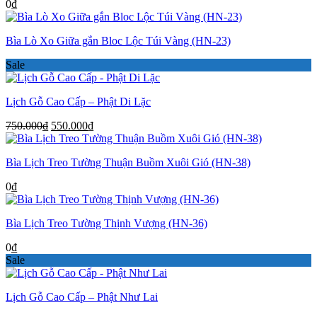
0
₫
Bìa Lò Xo Giữa gắn Bloc Lộc Túi Vàng (HN-23)
Sale
Lịch Gỗ Cao Cấp – Phật Di Lặc
Giá
Giá
750.000
₫
550.000
₫
gốc
hiện
là:
tại
Bìa Lịch Treo Tường Thuận Buồm Xuôi Gió (HN-38)
750.000₫.
là:
550.000₫.
0
₫
Bìa Lịch Treo Tường Thịnh Vượng (HN-36)
0
₫
Sale
Lịch Gỗ Cao Cấp – Phật Như Lai