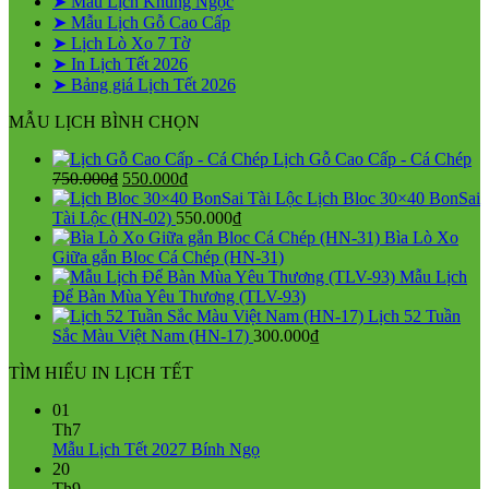
➤ Mẫu Lịch Khung Ngọc
➤ Mẫu Lịch Gỗ Cao Cấp
➤ Lịch Lò Xo 7 Tờ
➤ In Lịch Tết 2026
➤ Bảng giá Lịch Tết 2026
MẪU LỊCH BÌNH CHỌN
Lịch Gỗ Cao Cấp - Cá Chép
Giá
Giá
750.000
₫
550.000
₫
gốc
hiện
Lịch Bloc 30×40 BonSai
là:
tại
Tài Lộc (HN-02)
550.000
₫
750.000₫.
là:
Bìa Lò Xo
550.000₫.
Giữa gắn Bloc Cá Chép (HN-31)
Mẫu Lịch
Để Bàn Mùa Yêu Thương (TLV-93)
Lịch 52 Tuần
Sắc Màu Việt Nam (HN-17)
300.000
₫
TÌM HIỂU IN LỊCH TẾT
01
Th7
Không
Mẫu Lịch Tết 2027 Bính Ngọ
có
20
bình
Th9