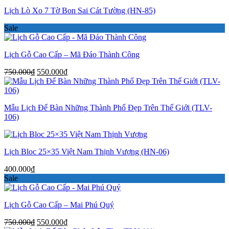
Lịch Lò Xo 7 Tờ Bon Sai Cát Tường (HN-85)
Sale
Lịch Gỗ Cao Cấp – Mã Đáo Thành Công
Giá
Giá
750.000
₫
550.000
₫
gốc
hiện
là:
tại
750.000₫.
là:
Mẫu Lịch Để Bàn Những Thành Phố Đẹp Trên Thế Giới (TLV-
550.000₫.
106)
Lịch Bloc 25×35 Việt Nam Thịnh Vượng (HN-06)
400.000
₫
Sale
Lịch Gỗ Cao Cấp – Mai Phú Quý
Giá
Giá
750.000
₫
550.000
₫