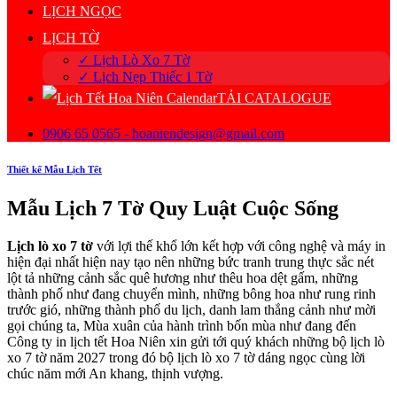
LỊCH NGỌC
LỊCH TỜ
✓ Lịch Lò Xo 7 Tờ
✓ Lịch Nẹp Thiếc 1 Tờ
TẢI CATALOGUE
0906 65 0565 - hoaniendesign@gmail.com
Thiết kế Mẫu Lịch Tết
Mẫu Lịch 7 Tờ Quy Luật Cuộc Sống
Lịch lò xo 7 tờ
với lợi thế khổ lớn kết hợp với công nghệ và máy in
hiện đại nhất hiện nay tạo nên những bức tranh trung thực sắc nét
lột tả những cảnh sắc quê hương như thêu hoa dệt gấm, những
thành phố như đang chuyển mình, những bông hoa như rung rinh
trước gió, những thành phố du lịch, danh lam thắng cảnh như mời
gọi chúng ta, Mùa xuân của hành trình bốn mùa như đang đến
Công ty in lịch tết Hoa Niên xin gửi tới quý khách những bộ lịch lò
xo 7 tờ năm 2027 trong đó bộ lịch lò xo 7 tờ dáng ngọc cùng lời
chúc năm mới An khang, thịnh vượng.