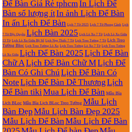
Để Bàn Giá Rẻ tphcm
In Lịch Để
Bàn số lượng ít
In ảnh Lịch Để Bàn
In ấn Lịch Để Bàn
Lịch 7 Tờ Phong Cảnh
Lịch
Lịch 7 Tờ 2025
Lịch Bàn 2025
7 Tờ Độc Quyền
Lịch Lò Xo 7 Tờ
Lịch Lò Xo Giữa
Lịch Treo
Lịch Nẹp Thiếc 7 Tờ
Lịch Treo Tường 7 Tờ
13 Tờ
Lịch Lò Xo Giữa Bộ Số
Tường Bloc
Lịch Treo Tường Lò Xo 7 Tờ
Lịch Treo Tường Lò Xo
Lịch Treo Tường
Lịch Để Bàn 2025
Lịch Để Bàn
Lò Xo Giữa
Chữ A
Lịch Để Bàn Chữ M
Lịch Để
Bàn Có Ghi Chú
Lịch Để Bàn Có
Note
Lịch Để Bàn Dễ Thương
Lịch
Để Bàn tiki
Mua Lịch Để Bàn
Mẫu Bìa
Mẫu Lịch
Lịch BLoc
Mẫu Bìa Lịch BLoc Treo Tường
Bàn Đẹp
Mẫu Lịch Bàn Đẹp 2025
Mẫu Lịch Để Bàn
Mẫu Lịch Để Bàn
2025
Mẫu Lịch Để bàn Đẹp
Mẫu