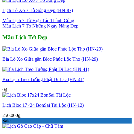
Lịch Lò Xo 7 Tờ Sống Đẹp (HN-87)
Mẫu Lịch 7 Tờ Hợp Tác Thành Công
Mẫu Lịch 7 Tờ Những Ngày Nắng Đẹp
Mẫu Lịch Tết Đẹp
Bìa Lò Xo Giữa gắn Bloc Phúc Lộc Thọ (HN-29)
Bìa Lịch Treo Tường Phật Di Lặc (HN-41)
0
₫
Lịch Bloc 17×24 BonSai Tài Lộc (HN-12)
250.000
₫
Sale