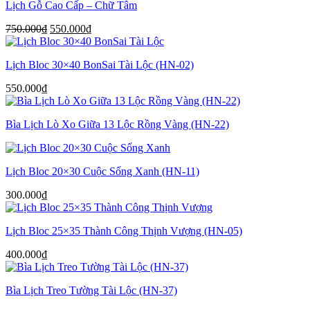
Lịch Gỗ Cao Cấp – Chữ Tâm
Giá
Giá
750.000
₫
550.000
₫
gốc
hiện
là:
tại
Lịch Bloc 30×40 BonSai Tài Lộc (HN-02)
750.000₫.
là:
550.000₫.
550.000
₫
Bìa Lịch Lò Xo Giữa 13 Lộc Rồng Vàng (HN-22)
Lịch Bloc 20×30 Cuộc Sống Xanh (HN-11)
300.000
₫
Lịch Bloc 25×35 Thành Công Thịnh Vượng (HN-05)
400.000
₫
Bìa Lịch Treo Tường Tài Lộc (HN-37)