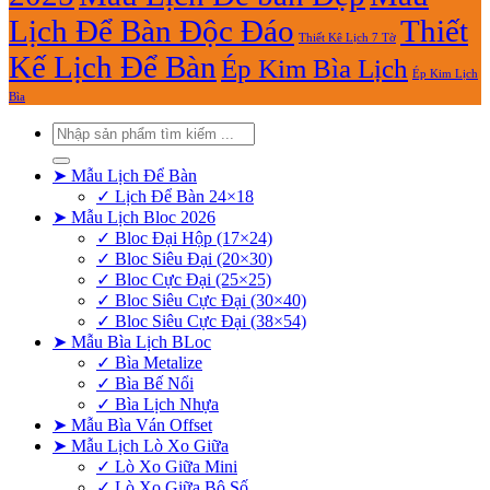
Lịch Để Bàn Độc Đáo
Thiết
Thiết Kê Lịch 7 Tờ
Kế Lịch Để Bàn
Ép Kim Bìa Lịch
Ép Kim Lịch
Bìa
Tìm
kiếm:
➤ Mẫu Lịch Để Bàn
✓ Lịch Để Bàn 24×18
➤ Mẫu Lịch Bloc 2026
✓ Bloc Đại Hộp (17×24)
✓ Bloc Siêu Đại (20×30)
✓ Bloc Cực Đại (25×25)
✓ Bloc Siêu Cực Đại (30×40)
✓ Bloc Siêu Cực Đại (38×54)
➤ Mẫu Bìa Lịch BLoc
✓ Bìa Metalize
✓ Bìa Bế Nổi
✓ Bìa Lịch Nhựa
➤ Mẫu Bìa Ván Offset
➤ Mẫu Lịch Lò Xo Giữa
✓ Lò Xo Giữa Mini
✓ Lò Xo Giữa Bộ Số