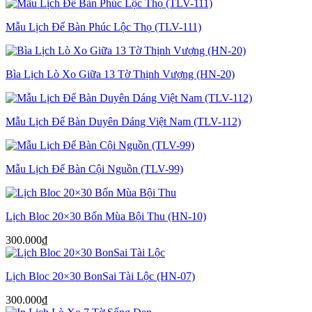
gốc
hiện
là:
tại
Mẫu Lịch Để Bàn Phúc Lộc Thọ (TLV-111)
750.000₫.
là:
550.000₫.
Bìa Lịch Lò Xo Giữa 13 Tờ Thịnh Vượng (HN-20)
Mẫu Lịch Để Bàn Duyên Dáng Việt Nam (TLV-112)
Mẫu Lịch Để Bàn Cội Nguồn (TLV-99)
Lịch Bloc 20×30 Bốn Mùa Bội Thu (HN-10)
300.000
₫
Lịch Bloc 20×30 BonSai Tài Lộc (HN-07)
300.000
₫