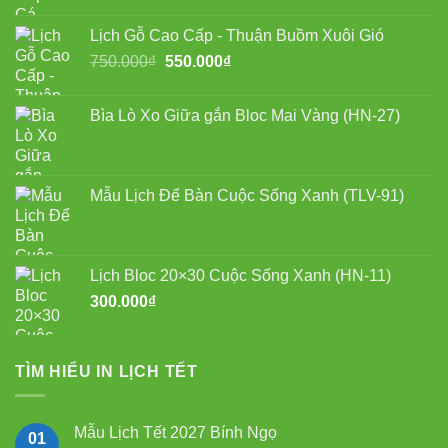
gốc
hiện
là:
tại
Lịch Gỗ Cao Cấp - Thuận Buồm Xuôi Gió
750.000₫.
là:
Giá
Giá
750.000
₫
550.000
₫
550.000₫.
gốc
hiện
là:
tại
Bìa Lò Xo Giữa gắn Bloc Mai Vàng (HN-27)
750.000₫.
là:
550.000₫.
Mẫu Lịch Để Bàn Cuộc Sống Xanh (TLV-91)
Lịch Bloc 20×30 Cuộc Sống Xanh (HN-11)
300.000
₫
TÌM HIỂU IN LỊCH TẾT
Mẫu Lịch Tết 2027 Bính Ngọ
01