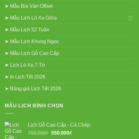
➤ Mẫu Bìa Ván Offset
➤ Mẫu Lịch Lò Xo Giữa
➤ Mẫu Lịch 52 Tuần
➤ Mẫu Lịch Khung Ngọc
➤ Mẫu Lịch Gỗ Cao Cấp
➤ Lịch Lò Xo 7 Tờ
➤ In Lịch Tết 2026
➤ Bảng giá Lịch Tết 2026
MẪU LỊCH BÌNH CHỌN
Lịch Gỗ Cao Cấp - Cá Chép
Giá
Giá
750.000
₫
550.000
₫