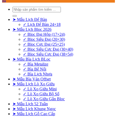
Bìa
Tìm
kiếm:
➤ Mẫu Lịch Để Bàn
✓ Lịch Để Bàn 24×18
➤ Mẫu Lịch Bloc 2026
✓ Bloc Đại Hộp (17×24)
✓ Bloc Siêu Đại (20×30)
✓ Bloc Cực Đại (25×25)
✓ Bloc Siêu Cực Đại (30×40)
✓ Bloc Siêu Cực Đại (38×54)
➤ Mẫu Bìa Lịch BLoc
✓ Bìa Metalize
✓ Bìa Bế Nổi
✓ Bìa Lịch Nhựa
➤ Mẫu Bìa Ván Offset
➤ Mẫu Lịch Lò Xo Giữa
✓ Lò Xo Giữa Mini
✓ Lò Xo Giữa Bộ Số
✓ Lò Xo Giữa Gắn Bloc
➤ Mẫu Lịch 52 Tuần
➤ Mẫu Lịch Khung Ngọc
➤ Mẫu Lịch Gỗ Cao Cấp