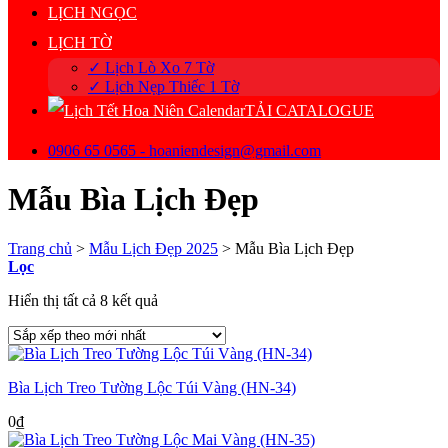
LỊCH NGỌC
LỊCH TỜ
✓ Lịch Lò Xo 7 Tờ
✓ Lịch Nẹp Thiếc 1 Tờ
TẢI CATALOGUE
0906 65 0565 - hoaniendesign@gmail.com
Mẫu Bìa Lịch Đẹp
Trang chủ
>
Mẫu Lịch Đẹp 2025
>
Mẫu Bìa Lịch Đẹp
Lọc
Đã
Hiển thị tất cả 8 kết quả
sắp
xếp
theo
mới
Bìa Lịch Treo Tường Lộc Túi Vàng (HN-34)
nhất
0
₫