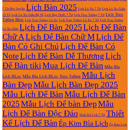
Lịch Bàn 2025
7 Tờ Độc Quyền
Lịch Lò Xo 7 Tờ
Lịch Lò Xo Giữa
Lịch Treo
Lịch Nẹp Thiếc 7 Tờ
Lịch Treo Tường 7 Tờ
13 Tờ
Lịch Lò Xo Giữa Bộ Số
Tường Bloc
Lịch Treo Tường Lò Xo 7 Tờ
Lịch Treo Tường Lò Xo
Lịch Treo Tường
Lịch Để Bàn 2025
Lịch Để Bàn
Lò Xo Giữa
Chữ A
Lịch Để Bàn Chữ M
Lịch Để
Bàn Có Ghi Chú
Lịch Để Bàn Có
Note
Lịch Để Bàn Dễ Thương
Lịch
Để Bàn tiki
Mua Lịch Để Bàn
Mẫu Bìa
Mẫu Lịch
Lịch BLoc
Mẫu Bìa Lịch BLoc Treo Tường
Bàn Đẹp
Mẫu Lịch Bàn Đẹp 2025
Mẫu Lịch Để Bàn
Mẫu Lịch Để Bàn
2025
Mẫu Lịch Để bàn Đẹp
Mẫu
Lịch Để Bàn Độc Đáo
Thiết
Thiết Kê Lịch 7 Tờ
Kế Lịch Để Bàn
Ép Kim Bìa Lịch
Ép Kim Lịch