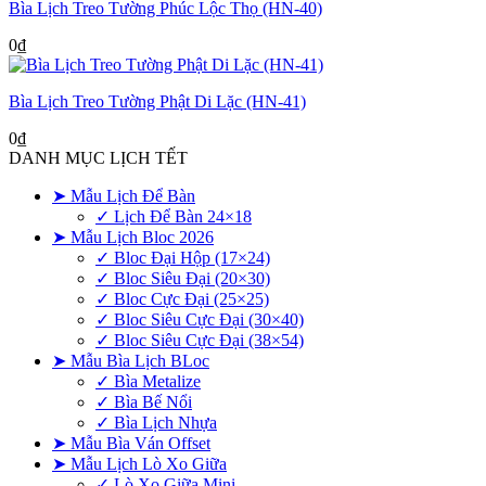
Bìa Lịch Treo Tường Phúc Lộc Thọ (HN-40)
0
₫
Bìa Lịch Treo Tường Phật Di Lặc (HN-41)
0
₫
DANH MỤC LỊCH TẾT
➤ Mẫu Lịch Để Bàn
✓ Lịch Để Bàn 24×18
➤ Mẫu Lịch Bloc 2026
✓ Bloc Đại Hộp (17×24)
✓ Bloc Siêu Đại (20×30)
✓ Bloc Cực Đại (25×25)
✓ Bloc Siêu Cực Đại (30×40)
✓ Bloc Siêu Cực Đại (38×54)
➤ Mẫu Bìa Lịch BLoc
✓ Bìa Metalize
✓ Bìa Bế Nổi
✓ Bìa Lịch Nhựa
➤ Mẫu Bìa Ván Offset
➤ Mẫu Lịch Lò Xo Giữa
✓ Lò Xo Giữa Mini