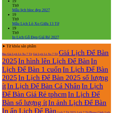
ở
Tết
có
19
Mẫu
2027
bình
Th9
Lịch
Bính
Không
luận
Mẫu lịch bloc đẹp 2027
Bloc
Ngọ
ở
có
19
2027
Mẫu
bình
Th9
giá
Lịch
luận
Không
Mẫu Lịch Lò Xo Giữa 13 Tờ
ở
rẻ
Lò
có
19
Mẫu
Xo
bình
Th9
lịch
Giữa
luận
Không
In Lịch Gỗ Đẹp Giá Rẻ 2027
bloc
ở
Gắn
có
đẹp
Mẫu
Bloc
➤ Từ khóa sản phẩm
bình
2027
Lịch
2027
luận
Giá Lịch Để Bàn
Báo Giá Lịch Lò Xo 7 Tờ
Giá Lịch Lò Xo 7 Tờ
Lò
ở
2025
In hình lên Lịch Để Bàn
In
Xo
In
Giữa
Lịch
Lịch Để Bàn 1 cuốn
In Lịch Để Bàn
13
Gỗ
Tờ
Đẹp
2025
In Lịch Để Bàn 2025 số lượng
Giá
Rẻ
ít
In Lịch Để Bàn Cá Nhân
In Lịch
2027
Để Bàn Giá Rẻ tphcm
In Lịch Để
Bàn số lượng ít
In ảnh Lịch Để Bàn
In ấn Lịch Để Bàn
Lịch 7 Tờ Phong Cảnh
Lịch
Lịch 7 Tờ 2025