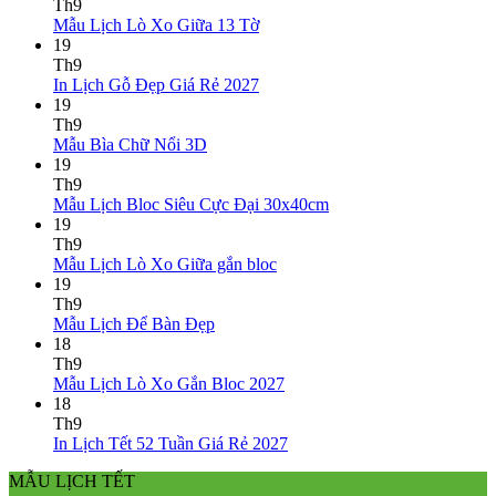
2027
Mẫu
bình
Th9
giá
Lịch
luận
Không
Mẫu Lịch Lò Xo Giữa 13 Tờ
ở
rẻ
Lò
có
19
Mẫu
Xo
bình
Th9
lịch
Giữa
luận
Không
In Lịch Gỗ Đẹp Giá Rẻ 2027
bloc
ở
Gắn
có
19
đẹp
Mẫu
Bloc
bình
Th9
2027
Lịch
2027
Không
luận
Mẫu Bìa Chữ Nổi 3D
Lò
ở
có
19
Xo
In
bình
Th9
Giữa
Lịch
luận
Không
Mẫu Lịch Bloc Siêu Cực Đại 30x40cm
ở
13
Gỗ
có
19
Mẫu
Tờ
Đẹp
bình
Th9
Bìa
Giá
Không
luận
Mẫu Lịch Lò Xo Giữa gắn bloc
Chữ
Rẻ
ở
có
19
Nổi
2027
Mẫu
bình
Th9
3D
Lịch
Không
luận
Mẫu Lịch Để Bàn Đẹp
ở
Bloc
có
18
Mẫu
Siêu
bình
Th9
Lịch
Cực
luận
Không
Mẫu Lịch Lò Xo Gắn Bloc 2027
ở
Lò
Đại
có
18
Mẫu
Xo
30x40cm
bình
Th9
Lịch
Giữa
luận
Không
In Lịch Tết 52 Tuần Giá Rẻ 2027
Để
gắn
ở
có
MẪU LỊCH TẾT
Bàn
bloc
Mẫu
bình