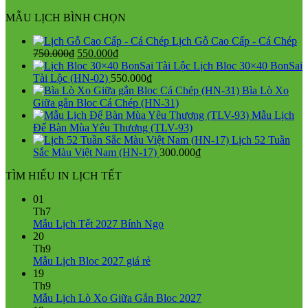
MẪU LỊCH BÌNH CHỌN
Lịch Gỗ Cao Cấp - Cá Chép
Giá
Giá
750.000
₫
550.000
₫
gốc
hiện
Lịch Bloc 30×40 BonSai
là:
tại
Tài Lộc (HN-02)
550.000
₫
750.000₫.
là:
Bìa Lò Xo
550.000₫.
Giữa gắn Bloc Cá Chép (HN-31)
Mẫu Lịch
Để Bàn Mùa Yêu Thương (TLV-93)
Lịch 52 Tuần
Sắc Màu Việt Nam (HN-17)
300.000
₫
TÌM HIỂU IN LỊCH TẾT
01
Th7
Không
Mẫu Lịch Tết 2027 Bính Ngọ
có
20
bình
Th9
Không
luận
Mẫu Lịch Bloc 2027 giá rẻ
ở
có
19
Mẫu
bình
Th9
Lịch
luận
Không
Mẫu Lịch Lò Xo Giữa Gắn Bloc 2027