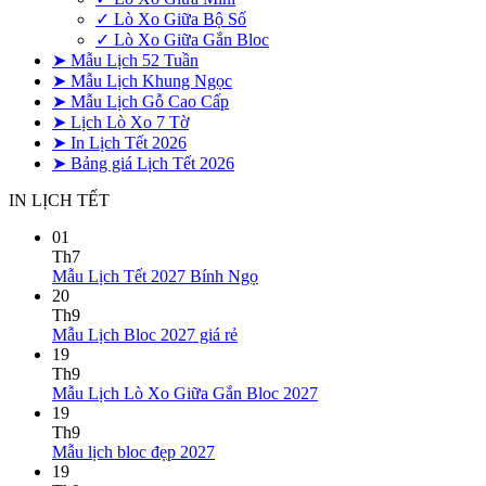
✓ Lò Xo Giữa Bộ Số
✓ Lò Xo Giữa Gắn Bloc
➤ Mẫu Lịch 52 Tuần
➤ Mẫu Lịch Khung Ngọc
➤ Mẫu Lịch Gỗ Cao Cấp
➤ Lịch Lò Xo 7 Tờ
➤ In Lịch Tết 2026
➤ Bảng giá Lịch Tết 2026
IN LỊCH TẾT
01
Th7
Không
Mẫu Lịch Tết 2027 Bính Ngọ
có
20
bình
Th9
Không
luận
Mẫu Lịch Bloc 2027 giá rẻ
ở
có
19
Mẫu
bình
Th9
Lịch
luận
Không
Mẫu Lịch Lò Xo Giữa Gắn Bloc 2027
ở
Tết
có
19
Mẫu
2027
bình
Th9
Lịch
Bính
Không
luận
Mẫu lịch bloc đẹp 2027
Bloc
Ngọ
ở
có
19