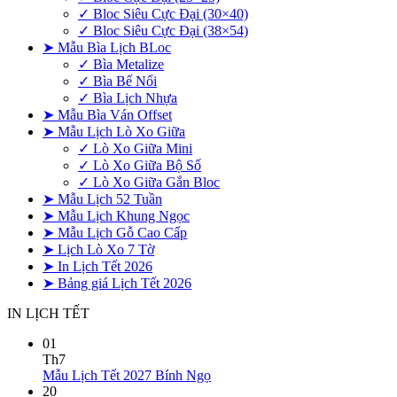
✓ Bloc Siêu Cực Đại (30×40)
✓ Bloc Siêu Cực Đại (38×54)
➤ Mẫu Bìa Lịch BLoc
✓ Bìa Metalize
✓ Bìa Bế Nổi
✓ Bìa Lịch Nhựa
➤ Mẫu Bìa Ván Offset
➤ Mẫu Lịch Lò Xo Giữa
✓ Lò Xo Giữa Mini
✓ Lò Xo Giữa Bộ Số
✓ Lò Xo Giữa Gắn Bloc
➤ Mẫu Lịch 52 Tuần
➤ Mẫu Lịch Khung Ngọc
➤ Mẫu Lịch Gỗ Cao Cấp
➤ Lịch Lò Xo 7 Tờ
➤ In Lịch Tết 2026
➤ Bảng giá Lịch Tết 2026
IN LỊCH TẾT
01
Th7
Không
Mẫu Lịch Tết 2027 Bính Ngọ
có
20