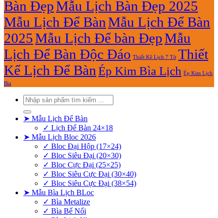
Bàn Đẹp
Mẫu Lịch Bàn Đẹp 2025
Mẫu Lịch Để Bàn
Mẫu Lịch Để Bàn
2025
Mẫu Lịch Để bàn Đẹp
Mẫu
Lịch Để Bàn Độc Đáo
Thiết
Thiết Kê Lịch 7 Tờ
Kế Lịch Để Bàn
Ép Kim Bìa Lịch
Ép Kim Lịch
Bìa
Tìm
kiếm:
➤ Mẫu Lịch Để Bàn
✓ Lịch Để Bàn 24×18
➤ Mẫu Lịch Bloc 2026
✓ Bloc Đại Hộp (17×24)
✓ Bloc Siêu Đại (20×30)
✓ Bloc Cực Đại (25×25)
✓ Bloc Siêu Cực Đại (30×40)
✓ Bloc Siêu Cực Đại (38×54)
➤ Mẫu Bìa Lịch BLoc
✓ Bìa Metalize
✓ Bìa Bế Nổi