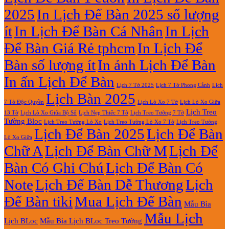
Tờ
Đẹp
2025
In Lịch Để Bàn 2025 số lượng
Giá
Rẻ
ít
In Lịch Để Bàn Cá Nhân
In Lịch
2027
Để Bàn Giá Rẻ tphcm
In Lịch Để
Bàn số lượng ít
In ảnh Lịch Để Bàn
In ấn Lịch Để Bàn
Lịch 7 Tờ Phong Cảnh
Lịch
Lịch 7 Tờ 2025
Lịch Bàn 2025
7 Tờ Độc Quyền
Lịch Lò Xo 7 Tờ
Lịch Lò Xo Giữa
Lịch Treo
Lịch Nẹp Thiếc 7 Tờ
Lịch Treo Tường 7 Tờ
13 Tờ
Lịch Lò Xo Giữa Bộ Số
Tường Bloc
Lịch Treo Tường Lò Xo 7 Tờ
Lịch Treo Tường Lò Xo
Lịch Treo Tường
Lịch Để Bàn 2025
Lịch Để Bàn
Lò Xo Giữa
Chữ A
Lịch Để Bàn Chữ M
Lịch Để
Bàn Có Ghi Chú
Lịch Để Bàn Có
Note
Lịch Để Bàn Dễ Thương
Lịch
Để Bàn tiki
Mua Lịch Để Bàn
Mẫu Bìa
Mẫu Lịch
Lịch BLoc
Mẫu Bìa Lịch BLoc Treo Tường