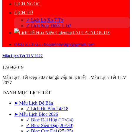
LỊCH NGỌC
LỊCH TỜ
✓ Lịch Lò Xo 7 Tờ
✓ Lịch Nẹp Thiếc 1 Tờ
TẢI CATALOGUE
0906 65 0565 - hoaniendesign@gmail.com
Mẫu Lịch Tết TLV 2027
17/09/2019
Mẫu Lịch Tết Đẹp 2027 tại gò vấp In lịch tết – Mẫu Lịch Tết TLV
2027
DANH MỤC LỊCH TẾT
➤ Mẫu Lịch Để Bàn
✓ Lịch Để Bàn 24×18
➤ Mẫu Lịch Bloc 2026
✓ Bloc Đại Hộp (17×24)
✓ Bloc Siêu Đại (20×30)
✓ Bloc Cực Đại (25×25)