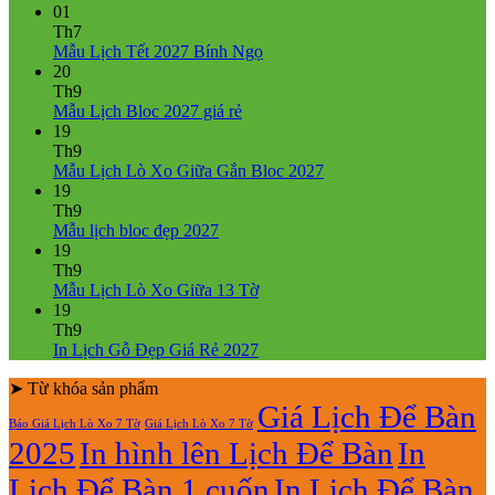
01
Th7
Không
Mẫu Lịch Tết 2027 Bính Ngọ
có
20
bình
Th9
Không
luận
Mẫu Lịch Bloc 2027 giá rẻ
ở
có
19
Mẫu
bình
Th9
Lịch
luận
Không
Mẫu Lịch Lò Xo Giữa Gắn Bloc 2027
ở
Tết
có
19
Mẫu
2027
bình
Th9
Lịch
Bính
Không
luận
Mẫu lịch bloc đẹp 2027
Bloc
Ngọ
ở
có
19
2027
Mẫu
bình
Th9
giá
Lịch
luận
Không
Mẫu Lịch Lò Xo Giữa 13 Tờ
ở
rẻ
Lò
có
19
Mẫu
Xo
bình
Th9
lịch
Giữa
luận
Không
In Lịch Gỗ Đẹp Giá Rẻ 2027
bloc
ở
Gắn
có
đẹp
Mẫu
Bloc
➤ Từ khóa sản phẩm
bình
2027
Lịch
2027
luận
Giá Lịch Để Bàn
Báo Giá Lịch Lò Xo 7 Tờ
Giá Lịch Lò Xo 7 Tờ
Lò
ở
2025
In hình lên Lịch Để Bàn
In
Xo
In
Giữa
Lịch
Lịch Để Bàn 1 cuốn
In Lịch Để Bàn
13
Gỗ