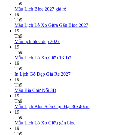
bình
Th9
Không
luận
Mẫu Lịch Bloc 2027 giá rẻ
ở
có
19
Mẫu
bình
Th9
Lịch
luận
Không
Mẫu Lịch Lò Xo Giữa Gắn Bloc 2027
ở
Tết
có
19
Mẫu
2027
bình
Th9
Lịch
Bính
Không
luận
Mẫu lịch bloc đẹp 2027
Bloc
Ngọ
ở
có
19
2027
Mẫu
bình
Th9
giá
Lịch
luận
Không
Mẫu Lịch Lò Xo Giữa 13 Tờ
ở
rẻ
Lò
có
19
Mẫu
Xo
bình
Th9
lịch
Giữa
luận
Không
In Lịch Gỗ Đẹp Giá Rẻ 2027
bloc
ở
Gắn
có
19
đẹp
Mẫu
Bloc
bình
Th9
2027
Lịch
2027
Không
luận
Mẫu Bìa Chữ Nổi 3D
Lò
ở
có
19
Xo
In
bình
Th9
Giữa
Lịch
luận
Không
Mẫu Lịch Bloc Siêu Cực Đại 30x40cm
ở
13
Gỗ
có
19
Mẫu
Tờ
Đẹp
bình
Th9
Bìa
Giá
Không
luận
Mẫu Lịch Lò Xo Giữa gắn bloc
Chữ
Rẻ
ở
có
19
Nổi
2027
Mẫu
bình
Th9