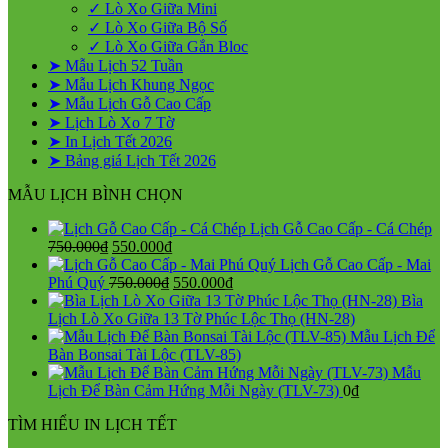
✓ Lò Xo Giữa Mini
✓ Lò Xo Giữa Bộ Số
✓ Lò Xo Giữa Gắn Bloc
➤ Mẫu Lịch 52 Tuần
➤ Mẫu Lịch Khung Ngọc
➤ Mẫu Lịch Gỗ Cao Cấp
➤ Lịch Lò Xo 7 Tờ
➤ In Lịch Tết 2026
➤ Bảng giá Lịch Tết 2026
MẪU LỊCH BÌNH CHỌN
Lịch Gỗ Cao Cấp - Cá Chép
Giá
Giá
750.000
₫
550.000
₫
gốc
hiện
Lịch Gỗ Cao Cấp - Mai
là:
tại
Giá
Giá
Phú Quý
750.000
₫
550.000
₫
750.000₫.
là:
gốc
hiện
Bìa
550.000₫.
là:
tại
Lịch Lò Xo Giữa 13 Tờ Phúc Lộc Thọ (HN-28)
750.000₫.
là:
Mẫu Lịch Để
550.000₫.
Bàn Bonsai Tài Lộc (TLV-85)
Mẫu
Lịch Để Bàn Cảm Hứng Mỗi Ngày (TLV-73)
0
₫
TÌM HIỂU IN LỊCH TẾT