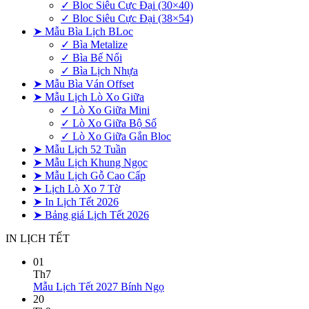
✓ Bloc Siêu Cực Đại (30×40)
✓ Bloc Siêu Cực Đại (38×54)
➤ Mẫu Bìa Lịch BLoc
✓ Bìa Metalize
✓ Bìa Bế Nổi
✓ Bìa Lịch Nhựa
➤ Mẫu Bìa Ván Offset
➤ Mẫu Lịch Lò Xo Giữa
✓ Lò Xo Giữa Mini
✓ Lò Xo Giữa Bộ Số
✓ Lò Xo Giữa Gắn Bloc
➤ Mẫu Lịch 52 Tuần
➤ Mẫu Lịch Khung Ngọc
➤ Mẫu Lịch Gỗ Cao Cấp
➤ Lịch Lò Xo 7 Tờ
➤ In Lịch Tết 2026
➤ Bảng giá Lịch Tết 2026
IN LỊCH TẾT
01
Th7
Không
Mẫu Lịch Tết 2027 Bính Ngọ
có
20