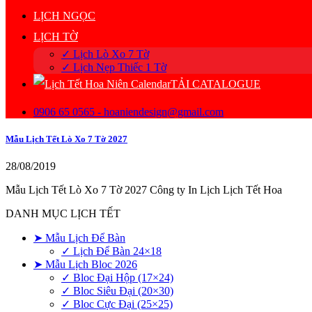
LỊCH NGỌC
LỊCH TỜ
✓ Lịch Lò Xo 7 Tờ
✓ Lịch Nẹp Thiếc 1 Tờ
TẢI CATALOGUE
0906 65 0565 - hoaniendesign@gmail.com
Mẫu Lịch Tết Lò Xo 7 Tờ 2027
28/08/2019
Mẫu Lịch Tết Lò Xo 7 Tờ 2027 Công ty In Lịch Lịch Tết Hoa
DANH MỤC LỊCH TẾT
➤ Mẫu Lịch Để Bàn
✓ Lịch Để Bàn 24×18
➤ Mẫu Lịch Bloc 2026
✓ Bloc Đại Hộp (17×24)
✓ Bloc Siêu Đại (20×30)
✓ Bloc Cực Đại (25×25)