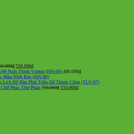
Giá
Giá
50.000
₫
550.000
₫
gốc
hiện
 Việt Nam Thịnh Vượng (HN-06)
400.000
₫
là:
tại
ắc Màu Nhật Bản (HN-90)
750.000₫.
là:
 Lịch Để Bàn Phát Triển Để Thành Công (TLV-97)
550.000₫.
Giá
Giá
- Chữ Phúc Thư Pháp
750.000
₫
550.000
₫
gốc
hiện
là:
tại
750.000₫.
là:
550.000₫.