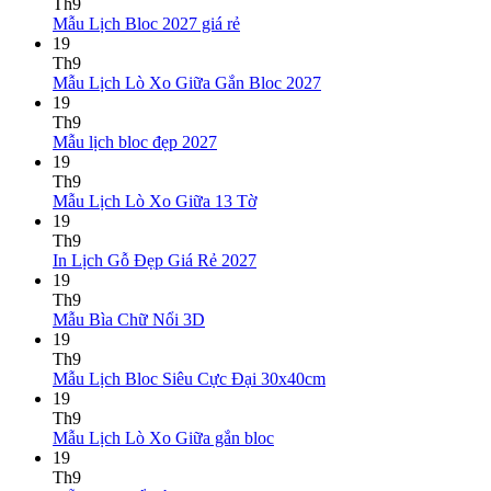
bình
Th9
Không
luận
Mẫu Lịch Bloc 2027 giá rẻ
ở
có
19
Mẫu
bình
Th9
Lịch
luận
Không
Mẫu Lịch Lò Xo Giữa Gắn Bloc 2027
ở
Tết
có
19
Mẫu
2027
bình
Th9
Lịch
Bính
Không
luận
Mẫu lịch bloc đẹp 2027
Bloc
Ngọ
ở
có
19
2027
Mẫu
bình
Th9
giá
Lịch
luận
Không
Mẫu Lịch Lò Xo Giữa 13 Tờ
ở
rẻ
Lò
có
19
Mẫu
Xo
bình
Th9
lịch
Giữa
luận
Không
In Lịch Gỗ Đẹp Giá Rẻ 2027
bloc
ở
Gắn
có
19
đẹp
Mẫu
Bloc
bình
Th9
2027
Lịch
2027
Không
luận
Mẫu Bìa Chữ Nổi 3D
Lò
ở
có
19
Xo
In
bình
Th9
Giữa
Lịch
luận
Không
Mẫu Lịch Bloc Siêu Cực Đại 30x40cm
ở
13
Gỗ
có
19
Mẫu
Tờ
Đẹp
bình
Th9
Bìa
Giá
Không
luận
Mẫu Lịch Lò Xo Giữa gắn bloc
Chữ
Rẻ
ở
có
19
Nổi
2027
Mẫu
bình
Th9