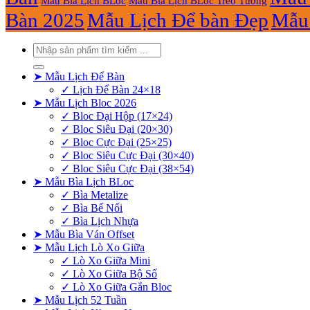
Mẫu Bìa Lịch BLoc
Mẫu Bìa Lịch BLoc Treo Tường
Bàn 2025
Mẫu Lịch Để bàn Đẹp
Mẫu 
Tìm
kiếm:
➤ Mẫu Lịch Để Bàn
✓ Lịch Để Bàn 24×18
➤ Mẫu Lịch Bloc 2026
✓ Bloc Đại Hộp (17×24)
✓ Bloc Siêu Đại (20×30)
✓ Bloc Cực Đại (25×25)
✓ Bloc Siêu Cực Đại (30×40)
✓ Bloc Siêu Cực Đại (38×54)
➤ Mẫu Bìa Lịch BLoc
✓ Bìa Metalize
✓ Bìa Bế Nổi
✓ Bìa Lịch Nhựa
➤ Mẫu Bìa Ván Offset
➤ Mẫu Lịch Lò Xo Giữa
✓ Lò Xo Giữa Mini
✓ Lò Xo Giữa Bộ Số
✓ Lò Xo Giữa Gắn Bloc
➤ Mẫu Lịch 52 Tuần