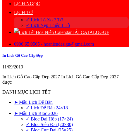
LỊCH NGỌC
LỊCH TỜ
✓ Lịch Lò Xo 7 Tờ
✓ Lịch Nẹp Thiếc 1 Tờ
TẢI CATALOGUE
0906 65 0565 - hoaniendesign@gmail.com
In Lịch Gỗ Cao Cấp Đẹp
11/09/2019
In Lịch Gỗ Cao Cấp Đẹp 2027 In Lịch Gỗ Cao Cấp Đẹp 2027
được
DANH MỤC LỊCH TẾT
➤ Mẫu Lịch Để Bàn
✓ Lịch Để Bàn 24×18
➤ Mẫu Lịch Bloc 2026
✓ Bloc Đại Hộp (17×24)
✓ Bloc Siêu Đại (20×30)
✓ Bloc Cực Đại (25×25)