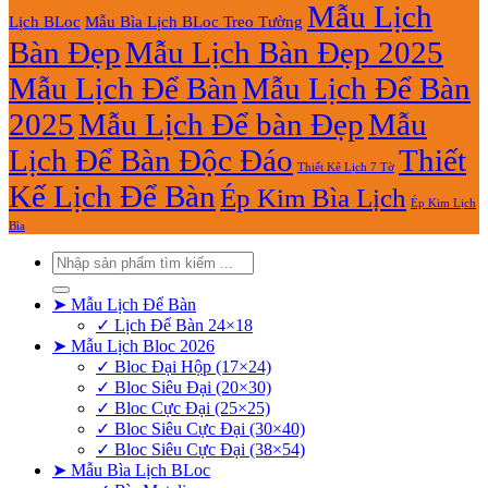
Mẫu Lịch
Lịch BLoc
Mẫu Bìa Lịch BLoc Treo Tường
Bàn Đẹp
Mẫu Lịch Bàn Đẹp 2025
Mẫu Lịch Để Bàn
Mẫu Lịch Để Bàn
2025
Mẫu Lịch Để bàn Đẹp
Mẫu
Lịch Để Bàn Độc Đáo
Thiết
Thiết Kê Lịch 7 Tờ
Kế Lịch Để Bàn
Ép Kim Bìa Lịch
Ép Kim Lịch
Bìa
Tìm
kiếm:
➤ Mẫu Lịch Để Bàn
✓ Lịch Để Bàn 24×18
➤ Mẫu Lịch Bloc 2026
✓ Bloc Đại Hộp (17×24)
✓ Bloc Siêu Đại (20×30)
✓ Bloc Cực Đại (25×25)
✓ Bloc Siêu Cực Đại (30×40)
✓ Bloc Siêu Cực Đại (38×54)
➤ Mẫu Bìa Lịch BLoc