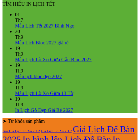
TÌM HIỂU IN LỊCH TẾT
01
Th7
Không
Mẫu Lịch Tết 2027 Bính Ngọ
có
20
bình
Th9
Không
luận
Mẫu Lịch Bloc 2027 giá rẻ
ở
có
19
Mẫu
bình
Th9
Lịch
luận
Không
Mẫu Lịch Lò Xo Giữa Gắn Bloc 2027
ở
Tết
có
19
Mẫu
2027
bình
Th9
Lịch
Bính
Không
luận
Mẫu lịch bloc đẹp 2027
Bloc
Ngọ
ở
có
19
2027
Mẫu
bình
Th9
giá
Lịch
luận
Không
Mẫu Lịch Lò Xo Giữa 13 Tờ
ở
rẻ
Lò
có
19
Mẫu
Xo
bình
Th9
lịch
Giữa
luận
Không
In Lịch Gỗ Đẹp Giá Rẻ 2027
bloc
ở
Gắn
có
đẹp
Mẫu
Bloc
➤ Từ khóa sản phẩm
bình
2027
Lịch
2027
luận
Giá Lịch Để Bàn
Báo Giá Lịch Lò Xo 7 Tờ
Giá Lịch Lò Xo 7 Tờ
Lò
ở
2025
In hình lên Lịch Để Bàn
In
Xo
In