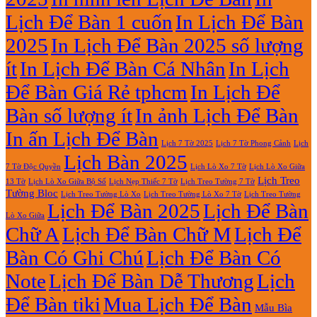
Giữa
Lịch
Lịch Để Bàn 1 cuốn
In Lịch Để Bàn
13
Gỗ
Tờ
Đẹp
2025
In Lịch Để Bàn 2025 số lượng
Giá
Rẻ
ít
In Lịch Để Bàn Cá Nhân
In Lịch
2027
Để Bàn Giá Rẻ tphcm
In Lịch Để
Bàn số lượng ít
In ảnh Lịch Để Bàn
In ấn Lịch Để Bàn
Lịch 7 Tờ Phong Cảnh
Lịch
Lịch 7 Tờ 2025
Lịch Bàn 2025
7 Tờ Độc Quyền
Lịch Lò Xo 7 Tờ
Lịch Lò Xo Giữa
Lịch Treo
Lịch Nẹp Thiếc 7 Tờ
Lịch Treo Tường 7 Tờ
13 Tờ
Lịch Lò Xo Giữa Bộ Số
Tường Bloc
Lịch Treo Tường Lò Xo 7 Tờ
Lịch Treo Tường Lò Xo
Lịch Treo Tường
Lịch Để Bàn 2025
Lịch Để Bàn
Lò Xo Giữa
Chữ A
Lịch Để Bàn Chữ M
Lịch Để
Bàn Có Ghi Chú
Lịch Để Bàn Có
Note
Lịch Để Bàn Dễ Thương
Lịch
Để Bàn tiki
Mua Lịch Để Bàn
Mẫu Bìa