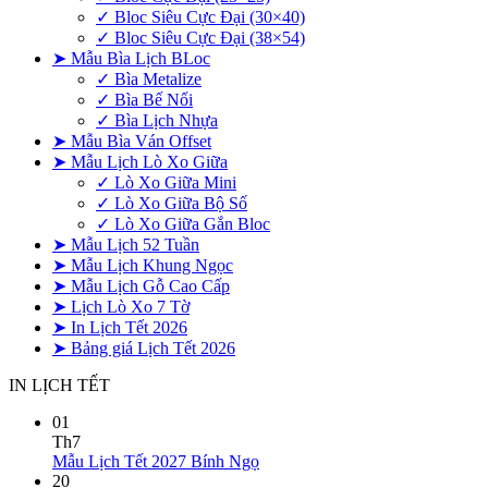
✓ Bloc Siêu Cực Đại (30×40)
✓ Bloc Siêu Cực Đại (38×54)
➤ Mẫu Bìa Lịch BLoc
✓ Bìa Metalize
✓ Bìa Bế Nổi
✓ Bìa Lịch Nhựa
➤ Mẫu Bìa Ván Offset
➤ Mẫu Lịch Lò Xo Giữa
✓ Lò Xo Giữa Mini
✓ Lò Xo Giữa Bộ Số
✓ Lò Xo Giữa Gắn Bloc
➤ Mẫu Lịch 52 Tuần
➤ Mẫu Lịch Khung Ngọc
➤ Mẫu Lịch Gỗ Cao Cấp
➤ Lịch Lò Xo 7 Tờ
➤ In Lịch Tết 2026
➤ Bảng giá Lịch Tết 2026
IN LỊCH TẾT
01
Th7
Không
Mẫu Lịch Tết 2027 Bính Ngọ
có
20