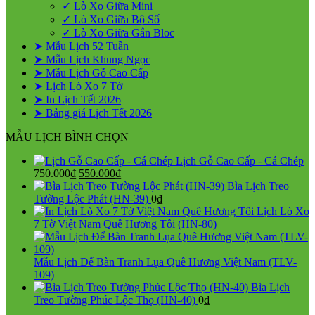
✓ Lò Xo Giữa Mini
✓ Lò Xo Giữa Bộ Số
✓ Lò Xo Giữa Gắn Bloc
➤ Mẫu Lịch 52 Tuần
➤ Mẫu Lịch Khung Ngọc
➤ Mẫu Lịch Gỗ Cao Cấp
➤ Lịch Lò Xo 7 Tờ
➤ In Lịch Tết 2026
➤ Bảng giá Lịch Tết 2026
MẪU LỊCH BÌNH CHỌN
Lịch Gỗ Cao Cấp - Cá Chép
Giá
Giá
750.000
₫
550.000
₫
gốc
hiện
Bìa Lịch Treo
là:
tại
Tường Lộc Phát (HN-39)
0
₫
750.000₫.
là:
Lịch Lò Xo
550.000₫.
7 Tờ Việt Nam Quê Hương Tôi (HN-80)
Mẫu Lịch Để Bàn Tranh Lụa Quê Hương Việt Nam (TLV-
109)
Bìa Lịch
Treo Tường Phúc Lộc Thọ (HN-40)
0
₫