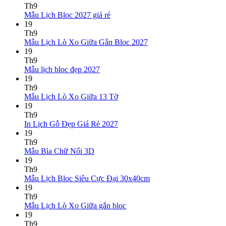
bình
Th9
Không
luận
Mẫu Lịch Bloc 2027 giá rẻ
ở
có
19
Mẫu
bình
Th9
Lịch
luận
Không
Mẫu Lịch Lò Xo Giữa Gắn Bloc 2027
ở
Tết
có
19
Mẫu
2027
bình
Th9
Lịch
Bính
Không
luận
Mẫu lịch bloc đẹp 2027
Bloc
Ngọ
ở
có
19
2027
Mẫu
bình
Th9
giá
Lịch
luận
Không
Mẫu Lịch Lò Xo Giữa 13 Tờ
ở
rẻ
Lò
có
19
Mẫu
Xo
bình
Th9
lịch
Giữa
luận
Không
In Lịch Gỗ Đẹp Giá Rẻ 2027
bloc
ở
Gắn
có
19
đẹp
Mẫu
Bloc
bình
Th9
2027
Lịch
2027
Không
luận
Mẫu Bìa Chữ Nổi 3D
Lò
ở
có
19
Xo
In
bình
Th9
Giữa
Lịch
luận
Không
Mẫu Lịch Bloc Siêu Cực Đại 30x40cm
ở
13
Gỗ
có
19
Mẫu
Tờ
Đẹp
bình
Th9
Bìa
Giá
Không
luận
Mẫu Lịch Lò Xo Giữa gắn bloc
Chữ
Rẻ
ở
có
19
Nổi
2027
Mẫu
bình
Th9