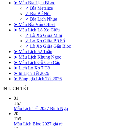
➤ Mẫu Bìa Lịch BLoc
✓ Bìa Metalize
✓ Bìa Bế Nổi
✓ Bìa Lịch Nhựa
➤ Mẫu Bìa Ván Offset
➤ Mẫu Lịch Lò Xo Giữa
✓ Lò Xo Giữa Mini
✓ Lò Xo Giữa Bộ Số
✓ Lò Xo Giữa Gắn Bloc
➤ Mẫu Lịch 52 Tuần
➤ Mẫu Lịch Khung Ngọc
➤ Mẫu Lịch Gỗ Cao Cấp
➤ Lịch Lò Xo 7 Tờ
➤ In Lịch Tết 2026
➤ Bảng giá Lịch Tết 2026
IN LỊCH TẾT
01
Th7
Không
Mẫu Lịch Tết 2027 Bính Ngọ
có
20
bình
Th9
Không
luận
Mẫu Lịch Bloc 2027 giá rẻ