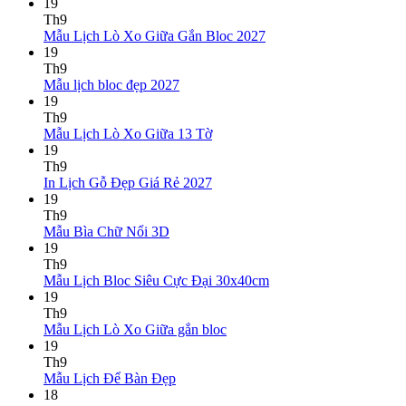
ở
có
19
Mẫu
bình
Th9
Lịch
luận
Không
Mẫu Lịch Lò Xo Giữa Gắn Bloc 2027
ở
Tết
có
19
Mẫu
2027
bình
Th9
Lịch
Bính
Không
luận
Mẫu lịch bloc đẹp 2027
Bloc
Ngọ
ở
có
19
2027
Mẫu
bình
Th9
giá
Lịch
luận
Không
Mẫu Lịch Lò Xo Giữa 13 Tờ
ở
rẻ
Lò
có
19
Mẫu
Xo
bình
Th9
lịch
Giữa
luận
Không
In Lịch Gỗ Đẹp Giá Rẻ 2027
bloc
ở
Gắn
có
19
đẹp
Mẫu
Bloc
bình
Th9
2027
Lịch
2027
Không
luận
Mẫu Bìa Chữ Nổi 3D
Lò
ở
có
19
Xo
In
bình
Th9
Giữa
Lịch
luận
Không
Mẫu Lịch Bloc Siêu Cực Đại 30x40cm
ở
13
Gỗ
có
19
Mẫu
Tờ
Đẹp
bình
Th9
Bìa
Giá
Không
luận
Mẫu Lịch Lò Xo Giữa gắn bloc
Chữ
Rẻ
ở
có
19
Nổi
2027
Mẫu
bình
Th9
3D
Lịch
Không
luận
Mẫu Lịch Để Bàn Đẹp
ở
Bloc
có
18