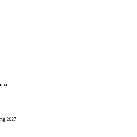
 quà
ờng 2027