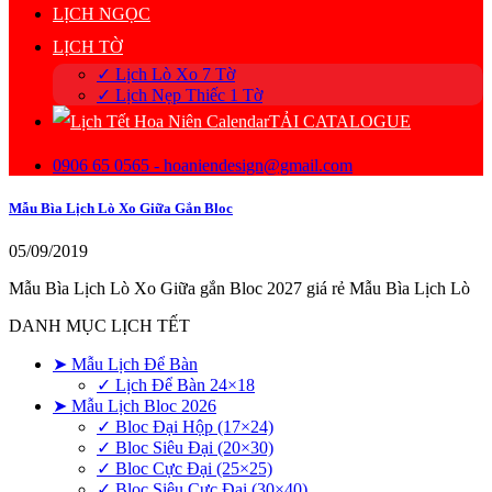
LỊCH NGỌC
LỊCH TỜ
✓ Lịch Lò Xo 7 Tờ
✓ Lịch Nẹp Thiếc 1 Tờ
TẢI CATALOGUE
0906 65 0565 - hoaniendesign@gmail.com
Mẫu Bìa Lịch Lò Xo Giữa Gắn Bloc
05/09/2019
Mẫu Bìa Lịch Lò Xo Giữa gắn Bloc 2027 giá rẻ Mẫu Bìa Lịch Lò
DANH MỤC LỊCH TẾT
➤ Mẫu Lịch Để Bàn
✓ Lịch Để Bàn 24×18
➤ Mẫu Lịch Bloc 2026
✓ Bloc Đại Hộp (17×24)
✓ Bloc Siêu Đại (20×30)
✓ Bloc Cực Đại (25×25)
✓ Bloc Siêu Cực Đại (30×40)