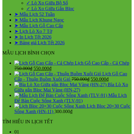
✓ Lò Xo Giữa Bộ Số
✓ Lò Xo Giữa Gắn Bloc
➤ Mẫu Lịch 52 Tuần
➤ Mẫu Lịch Khung Ngọc
➤ Mẫu Lịch Gỗ Cao Cấp
➤ Lịch Lò Xo 7 Tờ
➤ In Lịch Tết 2026
➤ Bảng giá Lịch Tết 2026
MẪU LỊCH BÌNH CHỌN
Lịch Gỗ Cao Cấp - Cá Chép
Giá
Giá
750.000
₫
550.000
₫
gốc
hiện
Lịch Gỗ Cao
là:
tại
Giá
Giá
Cấp - Thuận Buồm Xuôi Gió
750.000
₫
550.000
₫
750.000₫.
là:
gốc
hiện
Bìa Lò Xo
550.000₫.
là:
tại
Giữa gắn Bloc Mai Vàng (HN-27)
750.000₫.
là:
Mẫu Lịch
550.000₫.
Để Bàn Cuộc Sống Xanh (TLV-91)
Lịch Bloc 20×30 Cuộc
Sống Xanh (HN-11)
300.000
₫
TÌM HIỂU IN LỊCH TẾT
01