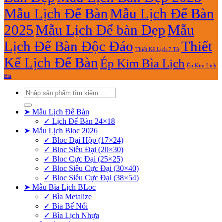
Mẫu Lịch Để Bàn
Mẫu Lịch Để Bàn
2025
Mẫu Lịch Để bàn Đẹp
Mẫu
Lịch Để Bàn Độc Đáo
Thiết
Thiết Kê Lịch 7 Tờ
Kế Lịch Để Bàn
Ép Kim Bìa Lịch
Ép Kim Lịch
Bìa
Tìm
kiếm:
➤ Mẫu Lịch Để Bàn
✓ Lịch Để Bàn 24×18
➤ Mẫu Lịch Bloc 2026
✓ Bloc Đại Hộp (17×24)
✓ Bloc Siêu Đại (20×30)
✓ Bloc Cực Đại (25×25)
✓ Bloc Siêu Cực Đại (30×40)
✓ Bloc Siêu Cực Đại (38×54)
➤ Mẫu Bìa Lịch BLoc
✓ Bìa Metalize
✓ Bìa Bế Nổi
✓ Bìa Lịch Nhựa