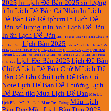
2025
In Lịch Để Bàn 2025 số lượng
Giá
Rẻ
ít
In Lịch Để Bàn Cá Nhân
In Lịch
2027
Để Bàn Giá Rẻ tphcm
In Lịch Để
Bàn số lượng ít
In ảnh Lịch Để Bàn
In ấn Lịch Để Bàn
Lịch 7 Tờ Phong Cảnh
Lịch
Lịch 7 Tờ 2025
Lịch Bàn 2025
7 Tờ Độc Quyền
Lịch Lò Xo 7 Tờ
Lịch Lò Xo Giữa
Lịch Treo
Lịch Nẹp Thiếc 7 Tờ
Lịch Treo Tường 7 Tờ
13 Tờ
Lịch Lò Xo Giữa Bộ Số
Tường Bloc
Lịch Treo Tường Lò Xo 7 Tờ
Lịch Treo Tường Lò Xo
Lịch Treo Tường
Lịch Để Bàn 2025
Lịch Để Bàn
Lò Xo Giữa
Chữ A
Lịch Để Bàn Chữ M
Lịch Để
Bàn Có Ghi Chú
Lịch Để Bàn Có
Note
Lịch Để Bàn Dễ Thương
Lịch
Để Bàn tiki
Mua Lịch Để Bàn
Mẫu Bìa
Mẫu Lịch
Lịch BLoc
Mẫu Bìa Lịch BLoc Treo Tường
Bàn Đẹp
Mẫu Lịch Bàn Đẹp 2025