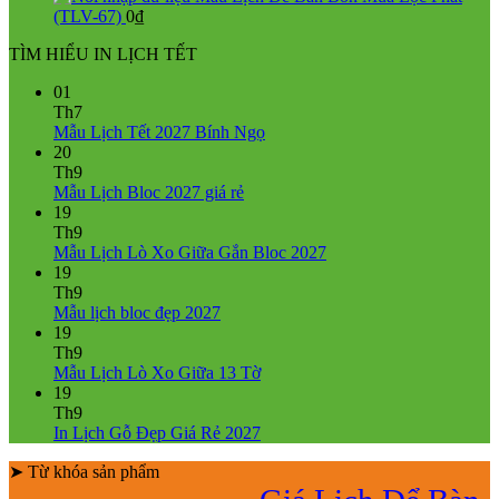
(TLV-67)
0
₫
TÌM HIỂU IN LỊCH TẾT
01
Th7
Không
Mẫu Lịch Tết 2027 Bính Ngọ
có
20
bình
Th9
Không
luận
Mẫu Lịch Bloc 2027 giá rẻ
ở
có
19
Mẫu
bình
Th9
Lịch
luận
Không
Mẫu Lịch Lò Xo Giữa Gắn Bloc 2027
ở
Tết
có
19
Mẫu
2027
bình
Th9
Lịch
Bính
Không
luận
Mẫu lịch bloc đẹp 2027
Bloc
Ngọ
ở
có
19
2027
Mẫu
bình
Th9
giá
Lịch
luận
Không
Mẫu Lịch Lò Xo Giữa 13 Tờ
ở
rẻ
Lò
có
19
Mẫu
Xo
bình
Th9
lịch
Giữa
luận
Không
In Lịch Gỗ Đẹp Giá Rẻ 2027
bloc
ở
Gắn
có
đẹp
Mẫu
Bloc
➤ Từ khóa sản phẩm
bình
2027
Lịch
2027
luận