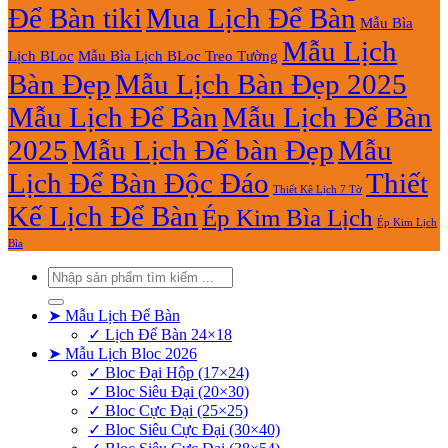
Để Bàn tiki
Mua Lịch Để Bàn
Mẫu Bìa
Mẫu Lịch
Lịch BLoc
Mẫu Bìa Lịch BLoc Treo Tường
Bàn Đẹp
Mẫu Lịch Bàn Đẹp 2025
Mẫu Lịch Để Bàn
Mẫu Lịch Để Bàn
2025
Mẫu Lịch Để bàn Đẹp
Mẫu
Lịch Để Bàn Độc Đáo
Thiết
Thiết Kê Lịch 7 Tờ
Kế Lịch Để Bàn
Ép Kim Bìa Lịch
Ép Kim Lịch
Bìa
Tìm
kiếm:
➤ Mẫu Lịch Để Bàn
✓ Lịch Để Bàn 24×18
➤ Mẫu Lịch Bloc 2026
✓ Bloc Đại Hộp (17×24)
✓ Bloc Siêu Đại (20×30)
✓ Bloc Cực Đại (25×25)
✓ Bloc Siêu Cực Đại (30×40)