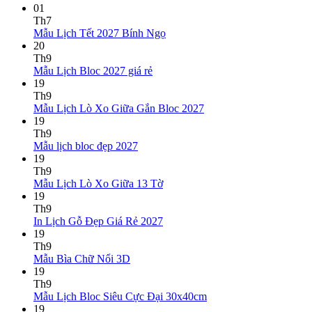
01
Th7
Không
Mẫu Lịch Tết 2027 Bính Ngọ
có
20
bình
Th9
Không
luận
Mẫu Lịch Bloc 2027 giá rẻ
ở
có
19
Mẫu
bình
Th9
Lịch
luận
Không
Mẫu Lịch Lò Xo Giữa Gắn Bloc 2027
ở
Tết
có
19
Mẫu
2027
bình
Th9
Lịch
Bính
Không
luận
Mẫu lịch bloc đẹp 2027
Bloc
Ngọ
ở
có
19
2027
Mẫu
bình
Th9
giá
Lịch
luận
Không
Mẫu Lịch Lò Xo Giữa 13 Tờ
ở
rẻ
Lò
có
19
Mẫu
Xo
bình
Th9
lịch
Giữa
luận
Không
In Lịch Gỗ Đẹp Giá Rẻ 2027
bloc
ở
Gắn
có
19
đẹp
Mẫu
Bloc
bình
Th9
2027
Lịch
2027
Không
luận
Mẫu Bìa Chữ Nổi 3D
Lò
ở
có
19
Xo
In
bình
Th9
Giữa
Lịch
luận
Không
Mẫu Lịch Bloc Siêu Cực Đại 30x40cm
ở
13
Gỗ
có
19