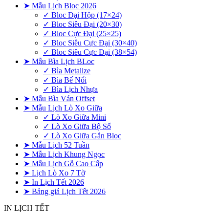
➤ Mẫu Lịch Bloc 2026
✓ Bloc Đại Hộp (17×24)
✓ Bloc Siêu Đại (20×30)
✓ Bloc Cực Đại (25×25)
✓ Bloc Siêu Cực Đại (30×40)
✓ Bloc Siêu Cực Đại (38×54)
➤ Mẫu Bìa Lịch BLoc
✓ Bìa Metalize
✓ Bìa Bế Nổi
✓ Bìa Lịch Nhựa
➤ Mẫu Bìa Ván Offset
➤ Mẫu Lịch Lò Xo Giữa
✓ Lò Xo Giữa Mini
✓ Lò Xo Giữa Bộ Số
✓ Lò Xo Giữa Gắn Bloc
➤ Mẫu Lịch 52 Tuần
➤ Mẫu Lịch Khung Ngọc
➤ Mẫu Lịch Gỗ Cao Cấp
➤ Lịch Lò Xo 7 Tờ
➤ In Lịch Tết 2026
➤ Bảng giá Lịch Tết 2026
IN LỊCH TẾT