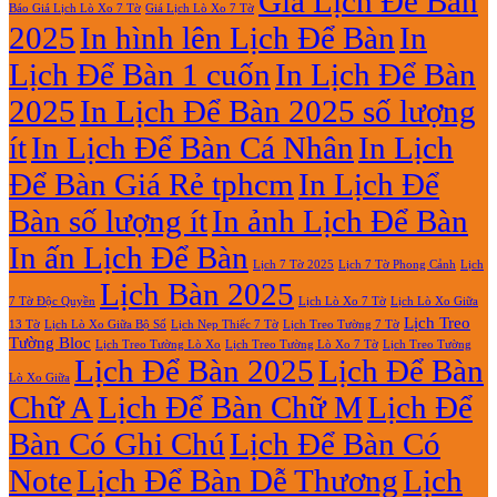
Giá Lịch Để Bàn
Báo Giá Lịch Lò Xo 7 Tờ
Giá Lịch Lò Xo 7 Tờ
Lò
ở
2025
In hình lên Lịch Để Bàn
In
Xo
In
Giữa
Lịch
Lịch Để Bàn 1 cuốn
In Lịch Để Bàn
13
Gỗ
Tờ
Đẹp
2025
In Lịch Để Bàn 2025 số lượng
Giá
Rẻ
ít
In Lịch Để Bàn Cá Nhân
In Lịch
2027
Để Bàn Giá Rẻ tphcm
In Lịch Để
Bàn số lượng ít
In ảnh Lịch Để Bàn
In ấn Lịch Để Bàn
Lịch 7 Tờ Phong Cảnh
Lịch
Lịch 7 Tờ 2025
Lịch Bàn 2025
7 Tờ Độc Quyền
Lịch Lò Xo 7 Tờ
Lịch Lò Xo Giữa
Lịch Treo
Lịch Nẹp Thiếc 7 Tờ
Lịch Treo Tường 7 Tờ
13 Tờ
Lịch Lò Xo Giữa Bộ Số
Tường Bloc
Lịch Treo Tường Lò Xo 7 Tờ
Lịch Treo Tường Lò Xo
Lịch Treo Tường
Lịch Để Bàn 2025
Lịch Để Bàn
Lò Xo Giữa
Chữ A
Lịch Để Bàn Chữ M
Lịch Để
Bàn Có Ghi Chú
Lịch Để Bàn Có
Note
Lịch Để Bàn Dễ Thương
Lịch