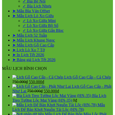
✓ Bìa Bế Nổi
✓ Bìa Lịch Nhựa
➤ Mẫu Bìa Ván Offset
➤ Mẫu Lịch Lò Xo Giữa
✓ Lò Xo Giữa Mini
✓ Lò Xo Giữa Bộ Số
✓ Lò Xo Giữa Gắn Bloc
➤ Mẫu Lịch 52 Tuần
➤ Mẫu Lịch Khung Ngọc
➤ Mẫu Lịch Gỗ Cao Cấp
➤ Lịch Lò Xo 7 Tờ
➤ In Lịch Tết 2026
➤ Bảng giá Lịch Tết 2026
MẪU LỊCH BÌNH CHỌN
Lịch Gỗ Cao Cấp - Cá Chép
Giá
Giá
750.000
₫
550.000
₫
gốc
hiện
Lịch Gỗ Cao Cấp - Phật
là:
Giá
tại
Giá
Như Lai
750.000
₫
550.000
₫
750.000₫.
gốc
là:
hiện
Bìa Lịch
là:
550.000₫.
tại
Treo Tường Lộc Mai Vàng (HN-35)
0
₫
750.000₫.
là:
Mẫu
550.000₫.
Lịch Để Bàn Khơi Nguồn Tài Lộc (HN-78)
Mẫu Lịch Để Bàn Bốn Mùa Lộc Phát