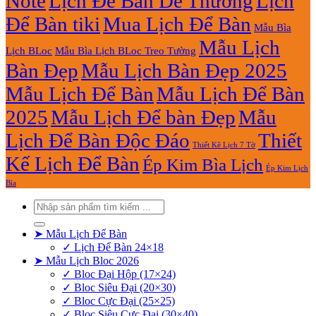
Note
Lịch Để Bàn Dễ Thương
Lịch
Để Bàn tiki
Mua Lịch Để Bàn
Mẫu Bìa
Mẫu Lịch
Lịch BLoc
Mẫu Bìa Lịch BLoc Treo Tường
Bàn Đẹp
Mẫu Lịch Bàn Đẹp 2025
Mẫu Lịch Để Bàn
Mẫu Lịch Để Bàn
2025
Mẫu Lịch Để bàn Đẹp
Mẫu
Lịch Để Bàn Độc Đáo
Thiết
Thiết Kê Lịch 7 Tờ
Kế Lịch Để Bàn
Ép Kim Bìa Lịch
Ép Kim Lịch
Bìa
Tìm
kiếm:
➤ Mẫu Lịch Để Bàn
✓ Lịch Để Bàn 24×18
➤ Mẫu Lịch Bloc 2026
✓ Bloc Đại Hộp (17×24)
✓ Bloc Siêu Đại (20×30)
✓ Bloc Cực Đại (25×25)
✓ Bloc Siêu Cực Đại (30×40)