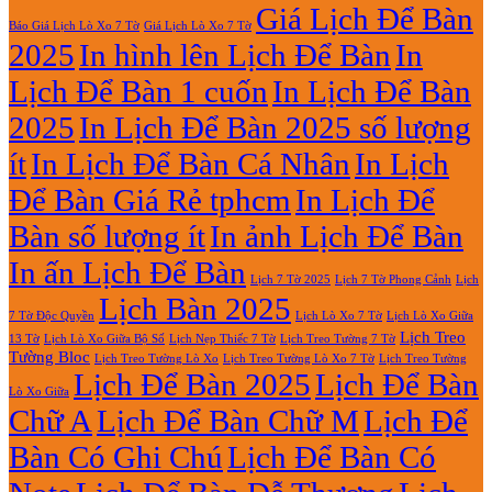
2027
Lịch
2027
luận
Giá Lịch Để Bàn
Báo Giá Lịch Lò Xo 7 Tờ
Giá Lịch Lò Xo 7 Tờ
Lò
ở
2025
In hình lên Lịch Để Bàn
In
Xo
In
Giữa
Lịch
Lịch Để Bàn 1 cuốn
In Lịch Để Bàn
13
Gỗ
Tờ
Đẹp
2025
In Lịch Để Bàn 2025 số lượng
Giá
Rẻ
ít
In Lịch Để Bàn Cá Nhân
In Lịch
2027
Để Bàn Giá Rẻ tphcm
In Lịch Để
Bàn số lượng ít
In ảnh Lịch Để Bàn
In ấn Lịch Để Bàn
Lịch 7 Tờ Phong Cảnh
Lịch
Lịch 7 Tờ 2025
Lịch Bàn 2025
7 Tờ Độc Quyền
Lịch Lò Xo 7 Tờ
Lịch Lò Xo Giữa
Lịch Treo
Lịch Nẹp Thiếc 7 Tờ
Lịch Treo Tường 7 Tờ
13 Tờ
Lịch Lò Xo Giữa Bộ Số
Tường Bloc
Lịch Treo Tường Lò Xo 7 Tờ
Lịch Treo Tường Lò Xo
Lịch Treo Tường
Lịch Để Bàn 2025
Lịch Để Bàn
Lò Xo Giữa
Chữ A
Lịch Để Bàn Chữ M
Lịch Để
Bàn Có Ghi Chú
Lịch Để Bàn Có