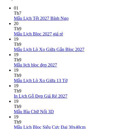
01
Th7
Không
Mẫu Lịch Tết 2027 Bính Ngọ
có
20
bình
Th9
Không
luận
Mẫu Lịch Bloc 2027 giá rẻ
ở
có
19
Mẫu
bình
Th9
Lịch
luận
Không
Mẫu Lịch Lò Xo Giữa Gắn Bloc 2027
ở
Tết
có
19
Mẫu
2027
bình
Th9
Lịch
Bính
Không
luận
Mẫu lịch bloc đẹp 2027
Bloc
Ngọ
ở
có
19
2027
Mẫu
bình
Th9
giá
Lịch
luận
Không
Mẫu Lịch Lò Xo Giữa 13 Tờ
ở
rẻ
Lò
có
19
Mẫu
Xo
bình
Th9
lịch
Giữa
luận
Không
In Lịch Gỗ Đẹp Giá Rẻ 2027
bloc
ở
Gắn
có
19
đẹp
Mẫu
Bloc
bình
Th9
2027
Lịch
2027
Không
luận
Mẫu Bìa Chữ Nổi 3D
Lò
ở
có
19
Xo
In
bình
Th9
Giữa
Lịch
luận
Không
Mẫu Lịch Bloc Siêu Cực Đại 30x40cm