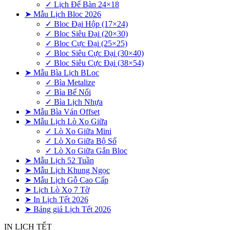
✓ Lịch Để Bàn 24×18
➤ Mẫu Lịch Bloc 2026
✓ Bloc Đại Hộp (17×24)
✓ Bloc Siêu Đại (20×30)
✓ Bloc Cực Đại (25×25)
✓ Bloc Siêu Cực Đại (30×40)
✓ Bloc Siêu Cực Đại (38×54)
➤ Mẫu Bìa Lịch BLoc
✓ Bìa Metalize
✓ Bìa Bế Nổi
✓ Bìa Lịch Nhựa
➤ Mẫu Bìa Ván Offset
➤ Mẫu Lịch Lò Xo Giữa
✓ Lò Xo Giữa Mini
✓ Lò Xo Giữa Bộ Số
✓ Lò Xo Giữa Gắn Bloc
➤ Mẫu Lịch 52 Tuần
➤ Mẫu Lịch Khung Ngọc
➤ Mẫu Lịch Gỗ Cao Cấp
➤ Lịch Lò Xo 7 Tờ
➤ In Lịch Tết 2026
➤ Bảng giá Lịch Tết 2026
IN LỊCH TẾT