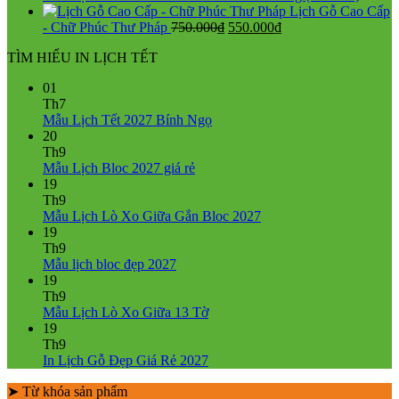
Lịch Gỗ Cao Cấp
Giá
Giá
- Chữ Phúc Thư Pháp
750.000
₫
550.000
₫
gốc
hiện
TÌM HIỂU IN LỊCH TẾT
là:
tại
750.000₫.
là:
01
550.000₫.
Th7
Không
Mẫu Lịch Tết 2027 Bính Ngọ
có
20
bình
Th9
Không
luận
Mẫu Lịch Bloc 2027 giá rẻ
ở
có
19
Mẫu
bình
Th9
Lịch
luận
Không
Mẫu Lịch Lò Xo Giữa Gắn Bloc 2027
ở
Tết
có
19
Mẫu
2027
bình
Th9
Lịch
Bính
Không
luận
Mẫu lịch bloc đẹp 2027
Bloc
Ngọ
ở
có
19
2027
Mẫu
bình
Th9
giá
Lịch
luận
Không
Mẫu Lịch Lò Xo Giữa 13 Tờ
ở
rẻ
Lò
có
19
Mẫu
Xo
bình
Th9
lịch
Giữa
luận
Không
In Lịch Gỗ Đẹp Giá Rẻ 2027
bloc
ở
Gắn
có
đẹp
Mẫu
Bloc
➤ Từ khóa sản phẩm
bình