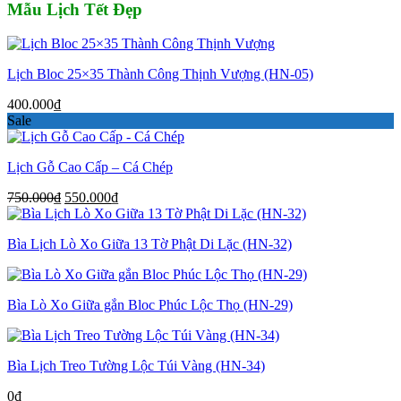
Mẫu Lịch Tết Đẹp
Lịch Bloc 25×35 Thành Công Thịnh Vượng (HN-05)
400.000
₫
Sale
Lịch Gỗ Cao Cấp – Cá Chép
Giá
Giá
750.000
₫
550.000
₫
gốc
hiện
là:
tại
Bìa Lịch Lò Xo Giữa 13 Tờ Phật Di Lặc (HN-32)
750.000₫.
là:
550.000₫.
Bìa Lò Xo Giữa gắn Bloc Phúc Lộc Thọ (HN-29)
Bìa Lịch Treo Tường Lộc Túi Vàng (HN-34)
0
₫