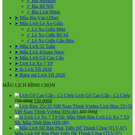
✓ Bìa Metalize
✓ Bìa Bế Nổi
✓ Bìa Lịch Nhựa
➤ Mẫu Bìa Ván Offset
➤ Mẫu Lịch Lò Xo Giữa
✓ Lò Xo Giữa Mini
✓ Lò Xo Giữa Bộ Số
✓ Lò Xo Giữa Gắn Bloc
➤ Mẫu Lịch 52 Tuần
➤ Mẫu Lịch Khung Ngọc
➤ Mẫu Lịch Gỗ Cao Cấp
➤ Lịch Lò Xo 7 Tờ
➤ In Lịch Tết 2026
➤ Bảng giá Lịch Tết 2026
MẪU LỊCH BÌNH CHỌN
Lịch Gỗ Cao Cấp - Cá Chép
Giá
Giá
750.000
₫
550.000
₫
gốc
hiện
Lịch Bloc 25×35
là:
tại
Việt Nam Thịnh Vượng (HN-06)
400.000
₫
750.000₫.
là:
Lịch Lò Xo 7 Tờ
550.000₫.
Sắc Màu Nhật Bản (HN-90)
Mẫu Lịch Để Bàn Phát Triển Để Thành Công (TLV-97)