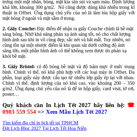
trưng một mặt nhẵn, bóng, mặt kia sần sùi và sạm màu. Định lượng
khá lớn, khoảng 300 g/m2. Nó cũng được dùng khá nhiều trong kĩ
thuật in Offset. Ứng dụng chủ yếu của nó là làm bìa hộp giấy với
mặt bóng ở ngoài và mặt sẫm ở trong.
2. Giấy Couche:
Đặc điểm để nhận ra giấy Couche chính là bề mặt
sáng bóng. Nhờ khả năng phản xạ ánh sáng tốt, nó cho chất lượng
hình ảnh sau khi in vô cùng đẹp, sắc nét và bắt mắt. Tuy nhiên, nó
cũng tồn tại một nhược điểm là khi quan sát dưới cường độ ánh
sáng lớn, một phần hình ảnh có thể không xem được do phản xạ
khỏi bề mặt.
3. Giấy
Bristol:
có độ bóng bề mặt và độ bám mực ở mức trung
bình. Chính vì thế, nó khá phù hợp với các loại máy in Offset. Đa
phần, loại giấy này được cấu tạo từ nhiều lớp giấy ép lại với nhau.
Chính vì thế, định lượng của nó khá cao, vào khoảng 200 – 350
g/m2. Ứng dụng chủ yếu của nó là để in hộp giấy, card visit, tờ rơi,
poster…
Quý khách cần In Lịch Tết 2027 hãy liên hệ:
☎
0983 559 554
=>
Xem Mẫu Lịch Tết 2027
Tìm kiếm địa chỉ in lịch tết tại TPHCM
Đặt Lịch Bloc 2027 Tại Lịch Tết Hoa Niên