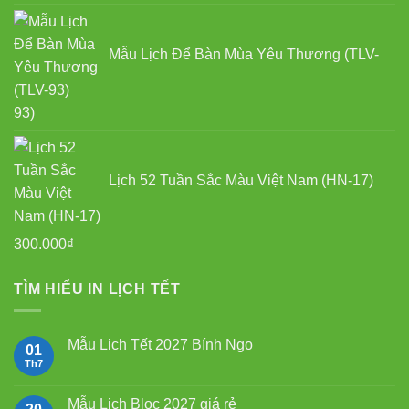
Mẫu Lịch Để Bàn Mùa Yêu Thương (TLV-
93)
Lịch 52 Tuần Sắc Màu Việt Nam (HN-17)
300.000
₫
TÌM HIỂU IN LỊCH TẾT
Mẫu Lịch Tết 2027 Bính Ngọ
01
Th7
Không
có
bình
luận
Mẫu Lịch Bloc 2027 giá rẻ