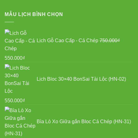
MẪU LỊCH BÌNH CHỌN
Lịch Gỗ Cao Cấp - Cá Chép
750.000
₫
Giá
Giá
550.000
₫
gốc
hiện
là:
tại
Lịch Bloc 30×40 BonSai Tài Lộc (HN-02)
750.000₫.
là:
550.000₫.
550.000
₫
Bìa Lò Xo Giữa gắn Bloc Cá Chép (HN-31)