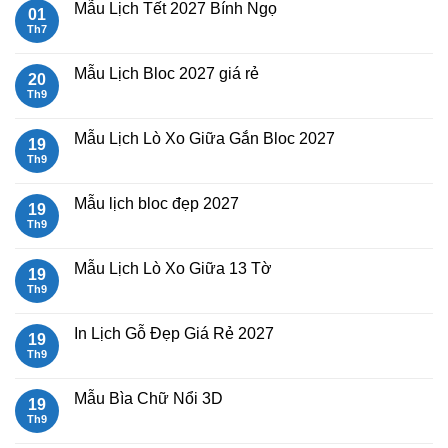
Mẫu Lịch Tết 2027 Bính Ngọ
01
Th7
Không
có
bình
luận
Mẫu Lịch Bloc 2027 giá rẻ
20
ở
Mẫu
Th9
Không
Lịch
có
Tết
bình
2027
luận
Mẫu Lịch Lò Xo Giữa Gắn Bloc 2027
19
Bính
ở
Ngọ
Mẫu
Th9
Không
Lịch
có
Bloc
bình
2027
luận
Mẫu lịch bloc đẹp 2027
19
giá
ở
rẻ
Mẫu
Th9
Không
Lịch
có
Lò
bình
Xo
luận
Mẫu Lịch Lò Xo Giữa 13 Tờ
19
Giữa
ở
Gắn
Mẫu
Th9
Không
Bloc
lịch
có
2027
bloc
bình
đẹp
luận
In Lịch Gỗ Đẹp Giá Rẻ 2027
19
2027
ở
Mẫu
Th9
Không
Lịch
có
Lò
bình
Xo
luận
Mẫu Bìa Chữ Nổi 3D
19
Giữa
ở
13
In
Th9
Không
Tờ
Lịch
có
Gỗ
bình