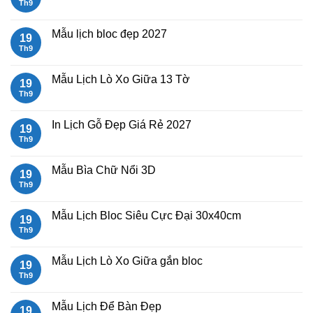
Ngọ
Mẫu
Th9
Không
Lịch
có
Bloc
bình
2027
luận
Mẫu lịch bloc đẹp 2027
19
giá
ở
rẻ
Mẫu
Th9
Không
Lịch
có
Lò
bình
Xo
luận
Mẫu Lịch Lò Xo Giữa 13 Tờ
19
Giữa
ở
Gắn
Mẫu
Th9
Không
Bloc
lịch
có
2027
bloc
bình
đẹp
luận
In Lịch Gỗ Đẹp Giá Rẻ 2027
19
2027
ở
Mẫu
Th9
Không
Lịch
có
Lò
bình
Xo
luận
Mẫu Bìa Chữ Nổi 3D
19
Giữa
ở
13
In
Th9
Không
Tờ
Lịch
có
Gỗ
bình
Đẹp
luận
Mẫu Lịch Bloc Siêu Cực Đại 30x40cm
19
Giá
ở
Rẻ
Mẫu
Th9
Không
2027
Bìa
có
Chữ
bình
Nổi
luận
Mẫu Lịch Lò Xo Giữa gắn bloc
19
3D
ở
Mẫu
Th9
Không
Lịch
có
Bloc
bình
Siêu
luận
Mẫu Lịch Để Bàn Đẹp
19
Cực
ở