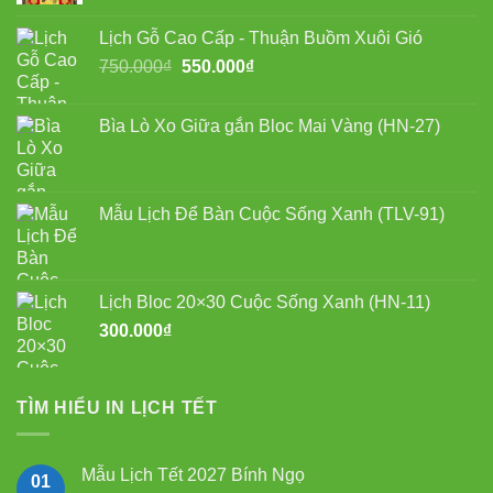
là:
tại
Lịch Gỗ Cao Cấp - Thuận Buồm Xuôi Gió
750.000₫.
là:
Giá
Giá
750.000
₫
550.000
₫
550.000₫.
gốc
hiện
là:
tại
Bìa Lò Xo Giữa gắn Bloc Mai Vàng (HN-27)
750.000₫.
là:
550.000₫.
Mẫu Lịch Để Bàn Cuộc Sống Xanh (TLV-91)
Lịch Bloc 20×30 Cuộc Sống Xanh (HN-11)
300.000
₫
TÌM HIỂU IN LỊCH TẾT
Mẫu Lịch Tết 2027 Bính Ngọ
01