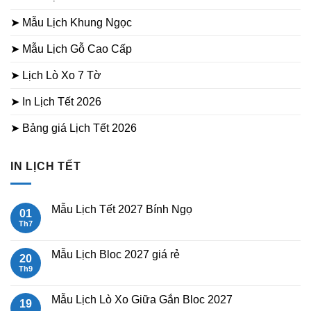
➤ Mẫu Lịch Khung Ngọc
➤ Mẫu Lịch Gỗ Cao Cấp
➤ Lịch Lò Xo 7 Tờ
➤ In Lịch Tết 2026
➤ Bảng giá Lịch Tết 2026
IN LỊCH TẾT
Mẫu Lịch Tết 2027 Bính Ngọ
01
Th7
Không
có
bình
luận
Mẫu Lịch Bloc 2027 giá rẻ
20
ở
Mẫu
Th9
Không
Lịch
có
Tết
bình
2027
luận
Mẫu Lịch Lò Xo Giữa Gắn Bloc 2027
19
Bính
ở