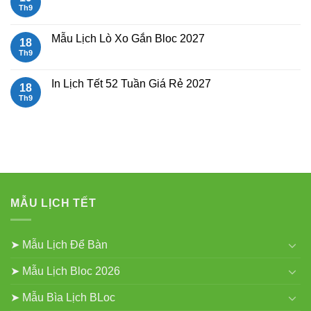
Đại
Mẫu
Th9
Không
30x40cm
Lịch
có
Lò
bình
Xo
luận
Mẫu Lịch Lò Xo Gắn Bloc 2027
18
Giữa
ở
gắn
Mẫu
Th9
Không
bloc
Lịch
có
Để
bình
Bàn
luận
In Lịch Tết 52 Tuần Giá Rẻ 2027
18
Đẹp
ở
Mẫu
Th9
Không
Lịch
có
Lò
bình
Xo
luận
Gắn
ở
Bloc
In
2027
Lịch
Tết
52
Tuần
Giá
Rẻ
MẪU LỊCH TẾT
2027
➤ Mẫu Lịch Để Bàn
➤ Mẫu Lịch Bloc 2026
➤ Mẫu Bìa Lịch BLoc