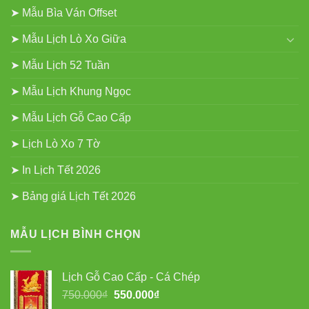
➤ Mẫu Bìa Ván Offset
➤ Mẫu Lịch Lò Xo Giữa
➤ Mẫu Lịch 52 Tuần
➤ Mẫu Lịch Khung Ngọc
➤ Mẫu Lịch Gỗ Cao Cấp
➤ Lịch Lò Xo 7 Tờ
➤ In Lịch Tết 2026
➤ Bảng giá Lịch Tết 2026
MẪU LỊCH BÌNH CHỌN
Lịch Gỗ Cao Cấp - Cá Chép
Giá
Giá
750.000
₫
550.000
₫
gốc
hiện