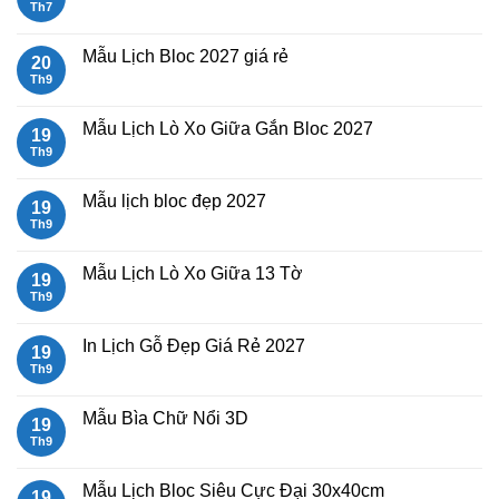
Th7
Không
có
bình
luận
Mẫu Lịch Bloc 2027 giá rẻ
20
ở
Mẫu
Th9
Không
Lịch
có
Tết
bình
2027
luận
Mẫu Lịch Lò Xo Giữa Gắn Bloc 2027
19
Bính
ở
Ngọ
Mẫu
Th9
Không
Lịch
có
Bloc
bình
2027
luận
Mẫu lịch bloc đẹp 2027
19
giá
ở
rẻ
Mẫu
Th9
Không
Lịch
có
Lò
bình
Xo
luận
Mẫu Lịch Lò Xo Giữa 13 Tờ
19
Giữa
ở
Gắn
Mẫu
Th9
Không
Bloc
lịch
có
2027
bloc
bình
đẹp
luận
In Lịch Gỗ Đẹp Giá Rẻ 2027
19
2027
ở
Mẫu
Th9
Không
Lịch
có
Lò
bình
Xo
luận
Mẫu Bìa Chữ Nổi 3D
19
Giữa
ở
13
In
Th9
Không
Tờ
Lịch
có
Gỗ
bình
Đẹp
luận
Mẫu Lịch Bloc Siêu Cực Đại 30x40cm
19
Giá
ở