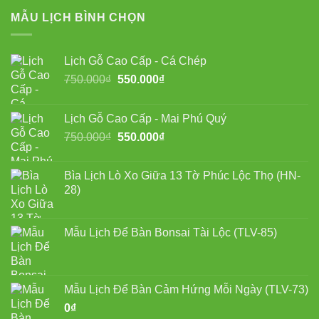
MẪU LỊCH BÌNH CHỌN
Lịch Gỗ Cao Cấp - Cá Chép
Giá
Giá
750.000
₫
550.000
₫
gốc
hiện
là:
tại
Lịch Gỗ Cao Cấp - Mai Phú Quý
750.000₫.
là:
Giá
Giá
750.000
₫
550.000
₫
550.000₫.
gốc
hiện
là:
tại
Bìa Lịch Lò Xo Giữa 13 Tờ Phúc Lộc Thọ (HN-
750.000₫.
là:
28)
550.000₫.
Mẫu Lịch Để Bàn Bonsai Tài Lộc (TLV-85)
Mẫu Lịch Để Bàn Cảm Hứng Mỗi Ngày (TLV-73)
0
₫