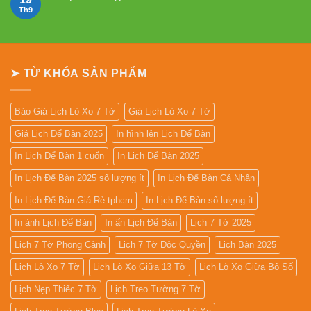
Mẫu
Th9
Không
Lịch
có
Lò
bình
Xo
luận
Giữa
ở
13
In
Tờ
Lịch
➤ TỪ KHÓA SẢN PHẨM
Gỗ
Đẹp
Giá
Rẻ
2027
Báo Giá Lịch Lò Xo 7 Tờ
Giá Lịch Lò Xo 7 Tờ
Giá Lịch Để Bàn 2025
In hình lên Lịch Để Bàn
In Lịch Để Bàn 1 cuốn
In Lịch Để Bàn 2025
In Lịch Để Bàn 2025 số lượng ít
In Lịch Để Bàn Cá Nhân
In Lịch Để Bàn Giá Rẻ tphcm
In Lịch Để Bàn số lượng ít
In ảnh Lịch Để Bàn
In ấn Lịch Để Bàn
Lịch 7 Tờ 2025
Lịch 7 Tờ Phong Cảnh
Lịch 7 Tờ Độc Quyền
Lịch Bàn 2025
Lịch Lò Xo 7 Tờ
Lịch Lò Xo Giữa 13 Tờ
Lịch Lò Xo Giữa Bộ Số
Lịch Nẹp Thiếc 7 Tờ
Lịch Treo Tường 7 Tờ