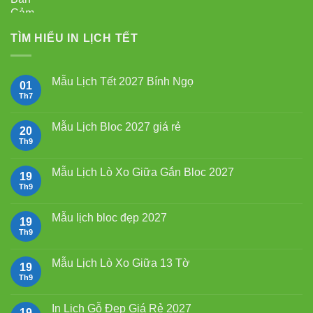
TÌM HIỂU IN LỊCH TẾT
Mẫu Lịch Tết 2027 Bính Ngọ
01
Th7
Không
có
bình
luận
Mẫu Lịch Bloc 2027 giá rẻ
20
ở
Mẫu
Th9
Không
Lịch
có
Tết
bình
2027
luận
Mẫu Lịch Lò Xo Giữa Gắn Bloc 2027
19
Bính
ở
Ngọ
Mẫu
Th9
Không
Lịch
có
Bloc
bình
2027
luận
Mẫu lịch bloc đẹp 2027
19
giá
ở
rẻ
Mẫu
Th9
Không
Lịch
có
Lò
bình
Xo
luận
Mẫu Lịch Lò Xo Giữa 13 Tờ
19
Giữa
ở
Gắn
Mẫu
Th9
Không
Bloc
lịch
có
2027
bloc
bình
đẹp
luận
In Lịch Gỗ Đẹp Giá Rẻ 2027
19
2027
ở