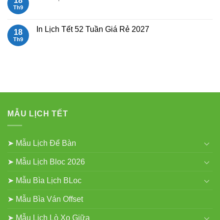
18
Giữa
ở
gắn
Mẫu
Th9
Không
bloc
Lịch
có
Để
bình
Bàn
luận
In Lịch Tết 52 Tuần Giá Rẻ 2027
18
Đẹp
ở
Mẫu
Th9
Không
Lịch
có
Lò
bình
Xo
luận
Gắn
ở
Bloc
In
2027
Lịch
Tết
52
Tuần
Giá
Rẻ
MẪU LỊCH TẾT
2027
➤ Mẫu Lịch Để Bàn
➤ Mẫu Lịch Bloc 2026
➤ Mẫu Bìa Lịch BLoc
➤ Mẫu Bìa Ván Offset
➤ Mẫu Lịch Lò Xo Giữa