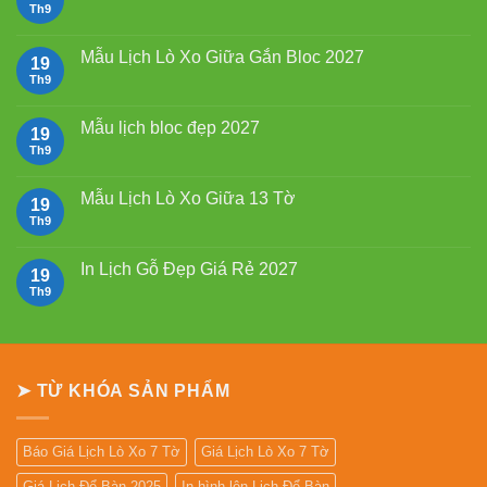
Mẫu
Th9
Không
Lịch
có
Tết
bình
2027
luận
Mẫu Lịch Lò Xo Giữa Gắn Bloc 2027
19
Bính
ở
Ngọ
Mẫu
Th9
Không
Lịch
có
Bloc
bình
2027
luận
Mẫu lịch bloc đẹp 2027
19
giá
ở
rẻ
Mẫu
Th9
Không
Lịch
có
Lò
bình
Xo
luận
Mẫu Lịch Lò Xo Giữa 13 Tờ
19
Giữa
ở
Gắn
Mẫu
Th9
Không
Bloc
lịch
có
2027
bloc
bình
đẹp
luận
In Lịch Gỗ Đẹp Giá Rẻ 2027
19
2027
ở
Mẫu
Th9
Không
Lịch
có
Lò
bình
Xo
luận
Giữa
ở
13
In
Tờ
Lịch
➤ TỪ KHÓA SẢN PHẨM
Gỗ
Đẹp
Giá
Rẻ
2027
Báo Giá Lịch Lò Xo 7 Tờ
Giá Lịch Lò Xo 7 Tờ
Giá Lịch Để Bàn 2025
In hình lên Lịch Để Bàn