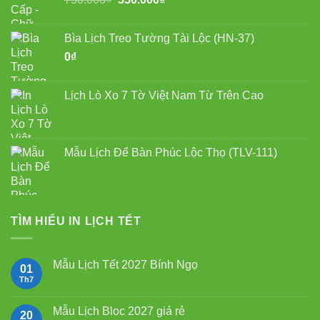
550.000₫.
gốc
hiện
là:
tại
Bìa Lịch Treo Tường Tài Lộc (HN-37)
750.000₫.
là:
0
₫
550.000₫.
Lịch Lò Xo 7 Tờ Việt Nam Từ Trên Cao
Mẫu Lịch Để Bàn Phúc Lộc Thọ (TLV-111)
TÌM HIỂU IN LỊCH TẾT
Mẫu Lịch Tết 2027 Bính Ngọ
01
Th7
Không
có
bình
luận
Mẫu Lịch Bloc 2027 giá rẻ
20
ở