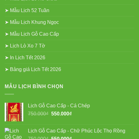
➤ Mẫu Lịch 52 Tuần
➤ Mẫu Lịch Khung Ngọc
➤ Mẫu Lịch Gỗ Cao Cấp
➤ Lịch Lò Xo 7 Tờ
➤ In Lịch Tết 2026
➤ Bảng giá Lịch Tết 2026
MẪU LỊCH BÌNH CHỌN
Lịch Gỗ Cao Cấp - Cá Chép
Giá
Giá
750.000
₫
550.000
₫
gốc
hiện
là:
tại
Lịch Gỗ Cao Cấp - Chữ Phúc Lộc Thọ Rồng
750.000₫.
là:
Giá
Giá
750.000
₫
550.000
₫