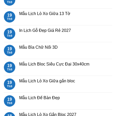
rẻ
Mẫu
Th9
Không
Lịch
có
Lò
bình
Xo
luận
Mẫu Lịch Lò Xo Giữa 13 Tờ
19
Giữa
ở
Gắn
Mẫu
Th9
Không
Bloc
lịch
có
2027
bloc
bình
đẹp
luận
In Lịch Gỗ Đẹp Giá Rẻ 2027
19
2027
ở
Mẫu
Th9
Không
Lịch
có
Lò
bình
Xo
luận
Mẫu Bìa Chữ Nổi 3D
19
Giữa
ở
13
In
Th9
Không
Tờ
Lịch
có
Gỗ
bình
Đẹp
luận
Mẫu Lịch Bloc Siêu Cực Đại 30x40cm
19
Giá
ở
Rẻ
Mẫu
Th9
Không
2027
Bìa
có
Chữ
bình
Nổi
luận
Mẫu Lịch Lò Xo Giữa gắn bloc
19
3D
ở
Mẫu
Th9
Không
Lịch
có
Bloc
bình
Siêu
luận
Mẫu Lịch Để Bàn Đẹp
19
Cực
ở
Đại
Mẫu
Th9
Không
30x40cm
Lịch
có
Lò
bình
Xo
luận
Mẫu Lịch Lò Xo Gắn Bloc 2027