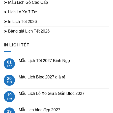
➤ Mẫu Lịch Gỗ Cao Cấp
➤ Lịch Lò Xo 7 Tờ
➤ In Lịch Tết 2026
➤ Bảng giá Lịch Tết 2026
IN LỊCH TẾT
Mẫu Lịch Tết 2027 Bính Ngọ
01
Th7
Không
có
bình
luận
Mẫu Lịch Bloc 2027 giá rẻ
20
ở
Mẫu
Th9
Không
Lịch
có
Tết
bình
2027
luận
Mẫu Lịch Lò Xo Giữa Gắn Bloc 2027
19
Bính
ở
Ngọ
Mẫu
Th9
Không
Lịch
có
Bloc
bình
2027
luận
Mẫu lịch bloc đẹp 2027
19
giá
ở