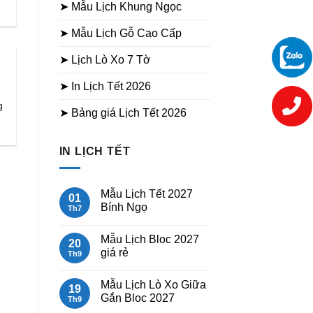
➤ Mẫu Lịch Khung Ngọc
➤ Mẫu Lịch Gỗ Cao Cấp
➤ Lịch Lò Xo 7 Tờ
➤ In Lịch Tết 2026
g
➤ Bảng giá Lịch Tết 2026
IN LỊCH TẾT
Mẫu Lịch Tết 2027
01
Bính Ngọ
Th7
Không
có
Mẫu Lịch Bloc 2027
bình
20
luận
giá rẻ
Th9
ở
Mẫu
Không
Lịch
có
Mẫu Lịch Lò Xo Giữa
Tết
bình
19
2027
luận
Gắn Bloc 2027
Th9
Bính
ở
Ngọ
Mẫu
Không