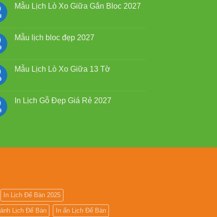
2027
luận
Mẫu Lịch Lò Xo Giữa Gắn Bloc 2027
9
Bính
ở
Ngọ
Mẫu
9
Không
Lịch
có
Bloc
bình
2027
luận
Mẫu lịch bloc đẹp 2027
9
giá
ở
rẻ
Mẫu
9
Không
Lịch
có
Lò
bình
Xo
luận
Mẫu Lịch Lò Xo Giữa 13 Tờ
9
Giữa
ở
Gắn
Mẫu
9
Không
Bloc
lịch
có
2027
bloc
bình
đẹp
luận
In Lịch Gỗ Đẹp Giá Rẻ 2027
9
2027
ở
Mẫu
9
Không
Lịch
có
Lò
bình
Xo
luận
Giữa
ở
13
In
Tờ
Lịch
Gỗ
Đẹp
Giá
Rẻ
2027
In Lịch Để Bàn 2025
 ảnh Lịch Để Bàn
In ấn Lịch Để Bàn