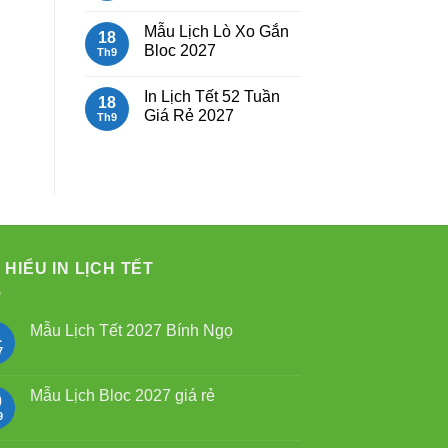
có
Đại
Mẫu
bình
30x40cm
Lịch
luận
Mẫu Lịch Lò Xo Gắn
Lò
18
ở
Xo
Bloc 2027
Mẫu
Th9
Giữa
Lịch
gắn
Không
Để
bloc
có
Bàn
In Lịch Tết 52 Tuần
bình
18
Đẹp
luận
Giá Rẻ 2027
Th9
ở
Mẫu
Không
Lịch
có
Lò
bình
Xo
luận
Gắn
ở
Bloc
In
2027
Lịch
Tết
52
Tuần
Giá
 HIỂU IN LỊCH TẾT
Rẻ
2027
Mẫu Lịch Tết 2027 Bính Ngọ
1
7
Không
có
bình
luận
Mẫu Lịch Bloc 2027 giá rẻ
0
ở
Mẫu
9
Không
Lịch
có
Tết
bình