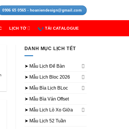
0906 65 0565 - hoaniendesign@gmail.com
C
LỊCH TỜ
TẢI CATALOGUE
DANH MỤC LỊCH TẾT
➤ Mẫu Lịch Để Bàn
h
➤ Mẫu Lịch Bloc 2026
➤ Mẫu Bìa Lịch BLoc
➤ Mẫu Bìa Ván Offset
➤ Mẫu Lịch Lò Xo Giữa
➤ Mẫu Lịch 52 Tuần