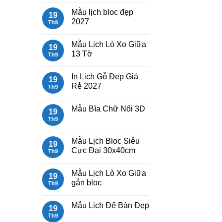
Lịch
có
Mẫu lịch bloc đẹp
Bloc
bình
19
2027
luận
2027
Th9
giá
ở
rẻ
Mẫu
Không
Lịch
có
Mẫu Lịch Lò Xo Giữa
Lò
bình
19
Xo
luận
13 Tờ
Th9
Giữa
ở
Gắn
Mẫu
Không
Bloc
lịch
có
In Lịch Gỗ Đẹp Giá
2027
bloc
bình
19
đẹp
luận
Rẻ 2027
Th9
2027
ở
Mẫu
Không
Lịch
có
Mẫu Bìa Chữ Nổi 3D
Lò
bình
19
Xo
luận
Th9
Không
Giữa
ở
có
13
In
bình
Tờ
Lịch
luận
Mẫu Lịch Bloc Siêu
Gỗ
19
ở
Đẹp
Cực Đại 30x40cm
Mẫu
Th9
Giá
Bìa
Rẻ
Không
Chữ
2027
có
Nổi
Mẫu Lịch Lò Xo Giữa
bình
19
3D
luận
gắn bloc
Th9
ở
Mẫu
Không
Lịch
có
Mẫu Lịch Để Bàn Đẹp
Bloc
bình
19
Siêu
luận
Th9
Không
Cực
ở