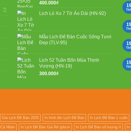
400.000
₫
1
Th
Lịch Lò Xo 7 Tờ Áo Dài (HN-92)
1
Th
Mẫu Lịch Để Bàn Cuộc Sống Tươi
Đẹp (TLV-95)
1
Th
Lịch 52 Tuần Bốn Mùa Thịnh
1
Vượng (HN-19)
Th
300.000
₫
Giá Lịch Để Bàn 2025
In hình lên Lịch Để Bàn
In Lịch Để Bàn 1 cuốn
n Cá Nhân
In Lịch Để Bàn Giá Rẻ tphcm
In Lịch Để Bàn số lượng ít
In