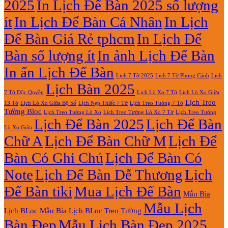
2025
In Lịch Để Bàn 2025 số lượng
Giá
Rẻ
ít
In Lịch Để Bàn Cá Nhân
In Lịch
2027
Để Bàn Giá Rẻ tphcm
In Lịch Để
Bàn số lượng ít
In ảnh Lịch Để Bàn
In ấn Lịch Để Bàn
Lịch 7 Tờ Phong Cảnh
Lịch
Lịch 7 Tờ 2025
Lịch Bàn 2025
7 Tờ Độc Quyền
Lịch Lò Xo 7 Tờ
Lịch Lò Xo Giữa
Lịch Treo
Lịch Nẹp Thiếc 7 Tờ
Lịch Treo Tường 7 Tờ
13 Tờ
Lịch Lò Xo Giữa Bộ Số
Tường Bloc
Lịch Treo Tường Lò Xo 7 Tờ
Lịch Treo Tường Lò Xo
Lịch Treo Tường
Lịch Để Bàn 2025
Lịch Để Bàn
Lò Xo Giữa
Chữ A
Lịch Để Bàn Chữ M
Lịch Để
Bàn Có Ghi Chú
Lịch Để Bàn Có
Note
Lịch Để Bàn Dễ Thương
Lịch
Để Bàn tiki
Mua Lịch Để Bàn
Mẫu Bìa
Mẫu Lịch
Lịch BLoc
Mẫu Bìa Lịch BLoc Treo Tường
Bàn Đẹp
Mẫu Lịch Bàn Đẹp 2025