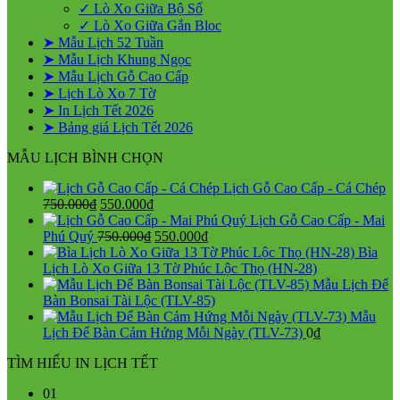
✓ Lò Xo Giữa Bộ Số
✓ Lò Xo Giữa Gắn Bloc
➤ Mẫu Lịch 52 Tuần
➤ Mẫu Lịch Khung Ngọc
➤ Mẫu Lịch Gỗ Cao Cấp
➤ Lịch Lò Xo 7 Tờ
➤ In Lịch Tết 2026
➤ Bảng giá Lịch Tết 2026
MẪU LỊCH BÌNH CHỌN
Lịch Gỗ Cao Cấp - Cá Chép
Giá
Giá
750.000
₫
550.000
₫
gốc
hiện
Lịch Gỗ Cao Cấp - Mai
là:
tại
Giá
Giá
Phú Quý
750.000
₫
550.000
₫
750.000₫.
là:
gốc
hiện
Bìa
550.000₫.
là:
tại
Lịch Lò Xo Giữa 13 Tờ Phúc Lộc Thọ (HN-28)
750.000₫.
là:
Mẫu Lịch Để
550.000₫.
Bàn Bonsai Tài Lộc (TLV-85)
Mẫu
Lịch Để Bàn Cảm Hứng Mỗi Ngày (TLV-73)
0
₫
TÌM HIỂU IN LỊCH TẾT
01