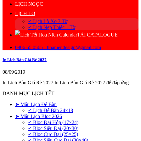
LỊCH NGỌC
LỊCH TỜ
✓ Lịch Lò Xo 7 Tờ
✓ Lịch Nẹp Thiếc 1 Tờ
TẢI CATALOGUE
0906 65 0565 - hoaniendesign@gmail.com
In Lịch Bàn Giá Rẻ 2027
08/09/2019
In Lịch Bàn Giá Rẻ 2027 In Lịch Bàn Giá Rẻ 2027 để đáp ứng
DANH MỤC LỊCH TẾT
➤ Mẫu Lịch Để Bàn
✓ Lịch Để Bàn 24×18
➤ Mẫu Lịch Bloc 2026
✓ Bloc Đại Hộp (17×24)
✓ Bloc Siêu Đại (20×30)
✓ Bloc Cực Đại (25×25)
✓ Bloc Siêu Cực Đại (30×40)