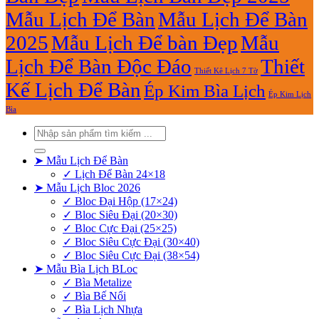
Mẫu Lịch Để Bàn
Mẫu Lịch Để Bàn
2025
Mẫu Lịch Để bàn Đẹp
Mẫu
Lịch Để Bàn Độc Đáo
Thiết
Thiết Kê Lịch 7 Tờ
Kế Lịch Để Bàn
Ép Kim Bìa Lịch
Ép Kim Lịch
Bìa
Tìm
kiếm:
➤ Mẫu Lịch Để Bàn
✓ Lịch Để Bàn 24×18
➤ Mẫu Lịch Bloc 2026
✓ Bloc Đại Hộp (17×24)
✓ Bloc Siêu Đại (20×30)
✓ Bloc Cực Đại (25×25)
✓ Bloc Siêu Cực Đại (30×40)
✓ Bloc Siêu Cực Đại (38×54)
➤ Mẫu Bìa Lịch BLoc
✓ Bìa Metalize
✓ Bìa Bế Nổi
✓ Bìa Lịch Nhựa