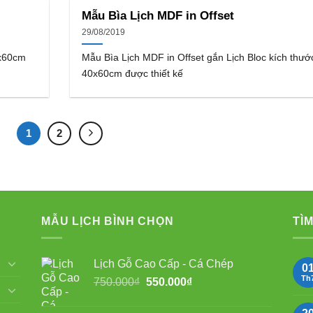
Mẫu Bìa Lịch MDF in Offset
29/08/2019
0x60cm
Mẫu Bìa Lịch MDF in Offset gắn Lịch Bloc kích thướ
40x60cm được thiết kế
1
2
MẪU LỊCH BÌNH CHỌN
TÌM
Lịch Gỗ Cao Cấp - Cá Chép
0
Th
Giá
Giá
750.000
₫
550.000
₫
gốc
hiện
là:
tại