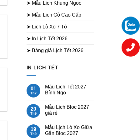
➤ Mẫu Lịch Khung Ngọc
➤ Mẫu Lịch Gỗ Cao Cấp
➤ Lịch Lò Xo 7 Tờ
➤ In Lịch Tết 2026
➤ Bảng giá Lịch Tết 2026
IN LỊCH TẾT
Mẫu Lịch Tết 2027
01
Bính Ngọ
Th7
Không
có
Mẫu Lịch Bloc 2027
bình
20
luận
giá rẻ
Th9
ở
Mẫu
Không
Lịch
có
Mẫu Lịch Lò Xo Giữa
Tết
bình
19
2027
luận
Gắn Bloc 2027
Th9
Bính
ở
Ngọ
Mẫu
Không