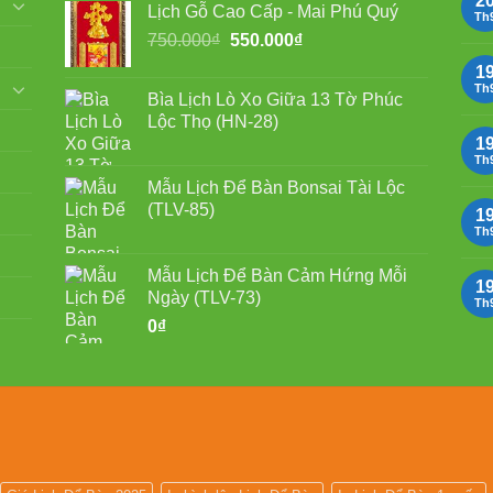
2
Lịch Gỗ Cao Cấp - Mai Phú Quý
750.000₫.
là:
Th
Giá
Giá
750.000
₫
550.000
₫
550.000₫.
gốc
hiện
1
là:
tại
Th
Bìa Lịch Lò Xo Giữa 13 Tờ Phúc
750.000₫.
là:
Lộc Thọ (HN-28)
550.000₫.
1
Th
Mẫu Lịch Để Bàn Bonsai Tài Lộc
(TLV-85)
1
Th
Mẫu Lịch Để Bàn Cảm Hứng Mỗi
1
Ngày (TLV-73)
Th
0
₫