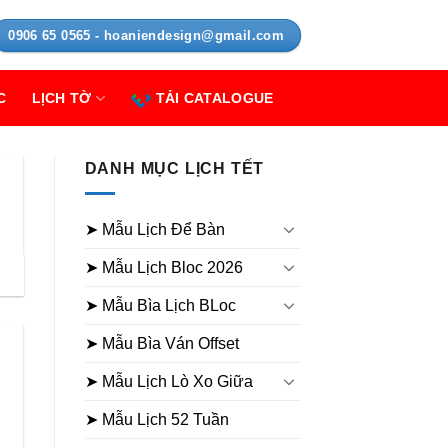
0906 65 0565 - hoaniendesign@gmail.com
C
LỊCH TỜ
TẢI CATALOGUE
DANH MỤC LỊCH TẾT
➤ Mẫu Lịch Để Bàn
➤ Mẫu Lịch Bloc 2026
➤ Mẫu Bìa Lịch BLoc
➤ Mẫu Bìa Ván Offset
➤ Mẫu Lịch Lò Xo Giữa
➤ Mẫu Lịch 52 Tuần