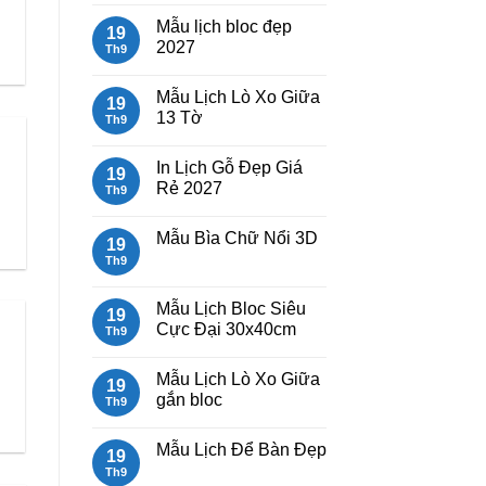
Lịch
có
h
Mẫu lịch bloc đẹp
Bloc
bình
19
2027
luận
2027
Th9
giá
ở
rẻ
Mẫu
Không
Lịch
có
Mẫu Lịch Lò Xo Giữa
Lò
bình
19
Xo
luận
13 Tờ
Th9
Giữa
ở
Gắn
Mẫu
Không
Bloc
lịch
có
In Lịch Gỗ Đẹp Giá
2027
bloc
bình
19
đẹp
luận
Rẻ 2027
Th9
2027
ở
Mẫu
Không
Lịch
có
Mẫu Bìa Chữ Nổi 3D
Lò
bình
19
Xo
luận
Th9
Không
Giữa
ở
có
13
In
bình
Tờ
Lịch
luận
Mẫu Lịch Bloc Siêu
Gỗ
19
ở
Đẹp
Cực Đại 30x40cm
Mẫu
Th9
Giá
Bìa
Rẻ
Không
Chữ
2027
có
Nổi
Mẫu Lịch Lò Xo Giữa
bình
19
3D
luận
gắn bloc
Th9
ở
Mẫu
Không
Lịch
có
Mẫu Lịch Để Bàn Đẹp
Bloc
bình
19
Siêu
luận
Th9
Không
Cực
ở