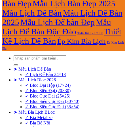
Bàn Đẹp
Mẫu Lịch Bàn Đẹp 2025
Mẫu Lịch Để Bàn
Mẫu Lịch Để Bàn
2025
Mẫu Lịch Để bàn Đẹp
Mẫu
Lịch Để Bàn Độc Đáo
Thiết
Thiết Kê Lịch 7 Tờ
Kế Lịch Để Bàn
Ép Kim Bìa Lịch
Ép Kim Lịch
Bìa
Tìm
kiếm:
➤ Mẫu Lịch Để Bàn
✓ Lịch Để Bàn 24×18
➤ Mẫu Lịch Bloc 2026
✓ Bloc Đại Hộp (17×24)
✓ Bloc Siêu Đại (20×30)
✓ Bloc Cực Đại (25×25)
✓ Bloc Siêu Cực Đại (30×40)
✓ Bloc Siêu Cực Đại (38×54)
➤ Mẫu Bìa Lịch BLoc
✓ Bìa Metalize
✓ Bìa Bế Nổi