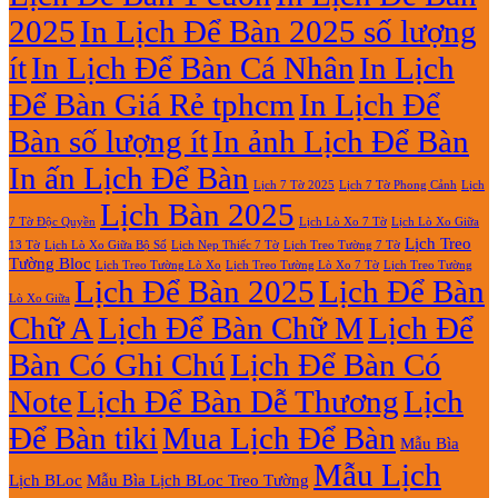
Tờ
Đẹp
2025
In Lịch Để Bàn 2025 số lượng
Giá
Rẻ
ít
In Lịch Để Bàn Cá Nhân
In Lịch
2027
Để Bàn Giá Rẻ tphcm
In Lịch Để
Bàn số lượng ít
In ảnh Lịch Để Bàn
In ấn Lịch Để Bàn
Lịch 7 Tờ Phong Cảnh
Lịch
Lịch 7 Tờ 2025
Lịch Bàn 2025
7 Tờ Độc Quyền
Lịch Lò Xo 7 Tờ
Lịch Lò Xo Giữa
Lịch Treo
Lịch Nẹp Thiếc 7 Tờ
Lịch Treo Tường 7 Tờ
13 Tờ
Lịch Lò Xo Giữa Bộ Số
Tường Bloc
Lịch Treo Tường Lò Xo 7 Tờ
Lịch Treo Tường Lò Xo
Lịch Treo Tường
Lịch Để Bàn 2025
Lịch Để Bàn
Lò Xo Giữa
Chữ A
Lịch Để Bàn Chữ M
Lịch Để
Bàn Có Ghi Chú
Lịch Để Bàn Có
Note
Lịch Để Bàn Dễ Thương
Lịch
Để Bàn tiki
Mua Lịch Để Bàn
Mẫu Bìa
Mẫu Lịch
Lịch BLoc
Mẫu Bìa Lịch BLoc Treo Tường