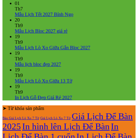
01
550.000₫.
Th7
Không
Mẫu Lịch Tết 2027 Bính Ngọ
có
20
bình
Th9
Không
luận
Mẫu Lịch Bloc 2027 giá rẻ
ở
có
19
Mẫu
bình
Th9
Lịch
luận
Không
Mẫu Lịch Lò Xo Giữa Gắn Bloc 2027
ở
Tết
có
19
Mẫu
2027
bình
Th9
Lịch
Bính
Không
luận
Mẫu lịch bloc đẹp 2027
Bloc
Ngọ
ở
có
19
2027
Mẫu
bình
Th9
giá
Lịch
luận
Không
Mẫu Lịch Lò Xo Giữa 13 Tờ
ở
rẻ
Lò
có
19
Mẫu
Xo
bình
Th9
lịch
Giữa
luận
Không
In Lịch Gỗ Đẹp Giá Rẻ 2027
bloc
ở
Gắn
có
đẹp
Mẫu
Bloc
➤ Từ khóa sản phẩm
bình
2027
Lịch
2027
luận
Giá Lịch Để Bàn
Báo Giá Lịch Lò Xo 7 Tờ
Giá Lịch Lò Xo 7 Tờ
Lò
ở
2025
In hình lên Lịch Để Bàn
In
Xo
In
Giữa
Lịch
Lịch Để Bàn 1 cuốn
In Lịch Để Bàn
13
Gỗ