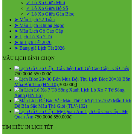
✓ Lò Xo Giữa Mini
✓ Lò Xo Giữa Bộ Số
✓ Lò Xo Giữa Gắn Bloc
➤ Mẫu Lịch 52 Tuần
➤ Mẫu Lịch Khung Ngọc
➤ Mẫu Lịch Gỗ Cao Cấp
➤ Lịch Lò Xo 7 Tờ
➤ In Lịch Tết 2026
➤ Bảng giá Lịch Tết 2026
MẪU LỊCH BÌNH CHỌN
Lịch Gỗ Cao Cấp - Cá Chép
Giá
Giá
750.000
₫
550.000
₫
gốc
hiện
Lịch Bloc 20×30 Bốn
là:
tại
Mùa Bội Thu (HN-10)
300.000
₫
750.000₫.
là:
Lịch Lò Xo 7 Tờ Sống
550.000₫.
Xanh (HN-86)
Mẫu Lịch
Để Bàn Sắc Màu Thế Giới (TLV-102)
Lịch Gỗ Cao Cấp - Mẹ
Giá
Giá
Quan Âm
750.000
₫
550.000
₫
gốc
hiện
TÌM HIỂU IN LỊCH TẾT
là:
tại
750.000₫.
là: