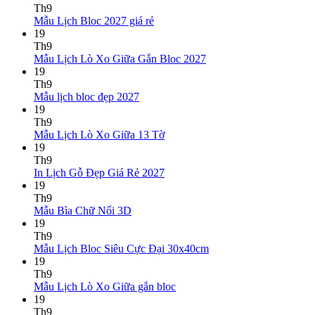
bình
Th9
Không
luận
Mẫu Lịch Bloc 2027 giá rẻ
ở
có
19
Mẫu
bình
Th9
Lịch
luận
Không
Mẫu Lịch Lò Xo Giữa Gắn Bloc 2027
ở
Tết
có
19
Mẫu
2027
bình
Th9
Lịch
Bính
Không
luận
Mẫu lịch bloc đẹp 2027
Bloc
Ngọ
ở
có
19
2027
Mẫu
bình
Th9
giá
Lịch
luận
Không
Mẫu Lịch Lò Xo Giữa 13 Tờ
ở
rẻ
Lò
có
19
Mẫu
Xo
bình
Th9
lịch
Giữa
luận
Không
In Lịch Gỗ Đẹp Giá Rẻ 2027
bloc
ở
Gắn
có
19
đẹp
Mẫu
Bloc
bình
Th9
2027
Lịch
2027
Không
luận
Mẫu Bìa Chữ Nổi 3D
Lò
ở
có
19
Xo
In
bình
Th9
Giữa
Lịch
luận
Không
Mẫu Lịch Bloc Siêu Cực Đại 30x40cm
ở
13
Gỗ
có
19
Mẫu
Tờ
Đẹp
bình
Th9
Bìa
Giá
Không
luận
Mẫu Lịch Lò Xo Giữa gắn bloc
Chữ
Rẻ
ở
có
19
Nổi
2027
Mẫu
bình
Th9