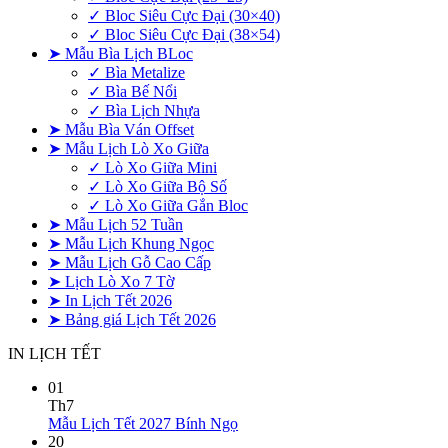
✓ Bloc Siêu Cực Đại (30×40)
✓ Bloc Siêu Cực Đại (38×54)
➤ Mẫu Bìa Lịch BLoc
✓ Bìa Metalize
✓ Bìa Bế Nổi
✓ Bìa Lịch Nhựa
➤ Mẫu Bìa Ván Offset
➤ Mẫu Lịch Lò Xo Giữa
✓ Lò Xo Giữa Mini
✓ Lò Xo Giữa Bộ Số
✓ Lò Xo Giữa Gắn Bloc
➤ Mẫu Lịch 52 Tuần
➤ Mẫu Lịch Khung Ngọc
➤ Mẫu Lịch Gỗ Cao Cấp
➤ Lịch Lò Xo 7 Tờ
➤ In Lịch Tết 2026
➤ Bảng giá Lịch Tết 2026
IN LỊCH TẾT
01
Th7
Không
Mẫu Lịch Tết 2027 Bính Ngọ
có
20