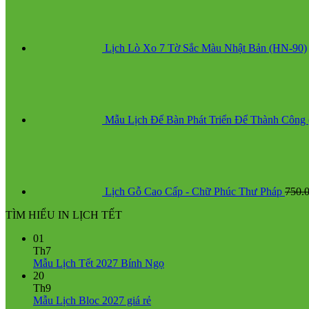
Lịch Lò Xo 7 Tờ Sắc Màu Nhật Bản (HN-90)
Mẫu Lịch Để Bàn Phát Triển Để Thành Công
Lịch Gỗ Cao Cấp - Chữ Phúc Thư Pháp
750.
TÌM HIỂU IN LỊCH TẾT
01
Th7
Không
Mẫu Lịch Tết 2027 Bính Ngọ
có
20
bình
Th9
Không
luận
Mẫu Lịch Bloc 2027 giá rẻ