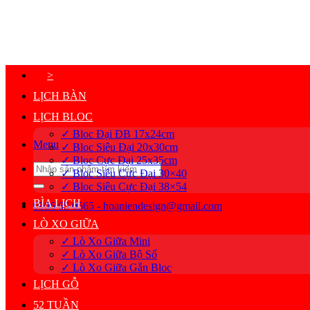
Bỏ
qua
nội
dung
>
LỊCH BÀN
LỊCH BLOC
✓ Bloc Đại ĐB 17x24cm
Menu
✓ Bloc Siêu Đại 20x30cm
✓ Bloc Cực Đại 25x35cm
Tìm
✓ Bloc Siêu Cực Đại 30×40
kiếm:
✓ Bloc Siêu Cực Đại 38×54
BÌA LỊCH
0906 65 0565 - hoaniendesign@gmail.com
LÒ XO GIỮA
✓ Lò Xo Giữa Mini
✓ Lò Xo Giữa Bộ Số
✓ Lò Xo Giữa Gắn Bloc
LỊCH GỖ
52 TUẦN