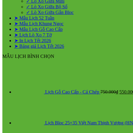
✓ Lò Xo Giữa Mini
✓ Lò Xo Giữa Bộ Số
✓ Lò Xo Giữa Gắn Bloc
➤ Mẫu Lịch 52 Tuần
➤ Mẫu Lịch Khung Ngọc
➤ Mẫu Lịch Gỗ Cao Cấp
➤ Lịch Lò Xo 7 Tờ
➤ In Lịch Tết 2026
➤ Bảng giá Lịch Tết 2026
MẪU LỊCH BÌNH CHỌN
Giá
gốc
là:
750.00
Lịch Gỗ Cao Cấp - Cá Chép
750.000
₫
550.00
Lịch Bloc 25×35 Việt Nam Thịnh Vượng (HN