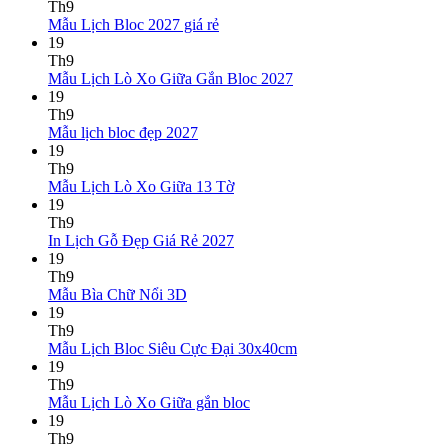
bình
Th9
Không
luận
Mẫu Lịch Bloc 2027 giá rẻ
ở
có
19
Mẫu
bình
Th9
Lịch
luận
Không
Mẫu Lịch Lò Xo Giữa Gắn Bloc 2027
ở
Tết
có
19
Mẫu
2027
bình
Th9
Lịch
Bính
Không
luận
Mẫu lịch bloc đẹp 2027
Bloc
Ngọ
ở
có
19
2027
Mẫu
bình
Th9
giá
Lịch
luận
Không
Mẫu Lịch Lò Xo Giữa 13 Tờ
ở
rẻ
Lò
có
19
Mẫu
Xo
bình
Th9
lịch
Giữa
luận
Không
In Lịch Gỗ Đẹp Giá Rẻ 2027
bloc
ở
Gắn
có
19
đẹp
Mẫu
Bloc
bình
Th9
2027
Lịch
2027
Không
luận
Mẫu Bìa Chữ Nổi 3D
Lò
ở
có
19
Xo
In
bình
Th9
Giữa
Lịch
luận
Không
Mẫu Lịch Bloc Siêu Cực Đại 30x40cm
ở
13
Gỗ
có
19
Mẫu
Tờ
Đẹp
bình
Th9
Bìa
Giá
Không
luận
Mẫu Lịch Lò Xo Giữa gắn bloc
Chữ
Rẻ
ở
có
19
Nổi
2027
Mẫu
bình
Th9