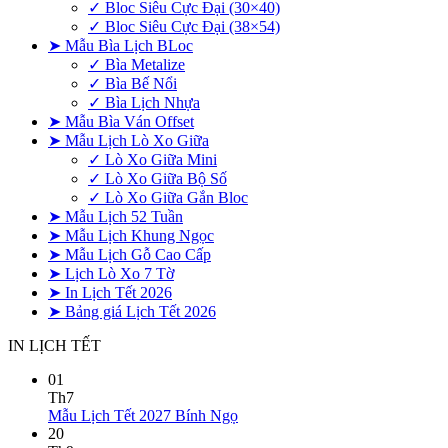
✓ Bloc Siêu Cực Đại (30×40)
✓ Bloc Siêu Cực Đại (38×54)
➤ Mẫu Bìa Lịch BLoc
✓ Bìa Metalize
✓ Bìa Bế Nổi
✓ Bìa Lịch Nhựa
➤ Mẫu Bìa Ván Offset
➤ Mẫu Lịch Lò Xo Giữa
✓ Lò Xo Giữa Mini
✓ Lò Xo Giữa Bộ Số
✓ Lò Xo Giữa Gắn Bloc
➤ Mẫu Lịch 52 Tuần
➤ Mẫu Lịch Khung Ngọc
➤ Mẫu Lịch Gỗ Cao Cấp
➤ Lịch Lò Xo 7 Tờ
➤ In Lịch Tết 2026
➤ Bảng giá Lịch Tết 2026
IN LỊCH TẾT
01
Th7
Không
Mẫu Lịch Tết 2027 Bính Ngọ
có
20