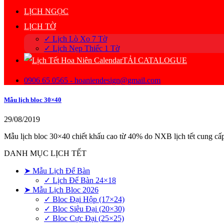
LỊCH NGỌC
LỊCH TỜ
✓ Lịch Lò Xo 7 Tờ
✓ Lịch Nẹp Thiếc 1 Tờ
TẢI CATALOGUE
0906 65 0565 - hoaniendesign@gmail.com
Mẫu lịch bloc 30×40
29/08/2019
Mẫu lịch bloc 30×40 chiết khấu cao từ 40% do NXB lịch tết cung cấ
DANH MỤC LỊCH TẾT
➤ Mẫu Lịch Để Bàn
✓ Lịch Để Bàn 24×18
➤ Mẫu Lịch Bloc 2026
✓ Bloc Đại Hộp (17×24)
✓ Bloc Siêu Đại (20×30)
✓ Bloc Cực Đại (25×25)