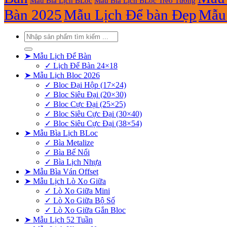
Mẫu Bìa Lịch BLoc
Mẫu Bìa Lịch BLoc Treo Tường
Bàn 2025
Mẫu Lịch Để bàn Đẹp
Mẫu 
Tìm
kiếm:
➤ Mẫu Lịch Để Bàn
✓ Lịch Để Bàn 24×18
➤ Mẫu Lịch Bloc 2026
✓ Bloc Đại Hộp (17×24)
✓ Bloc Siêu Đại (20×30)
✓ Bloc Cực Đại (25×25)
✓ Bloc Siêu Cực Đại (30×40)
✓ Bloc Siêu Cực Đại (38×54)
➤ Mẫu Bìa Lịch BLoc
✓ Bìa Metalize
✓ Bìa Bế Nổi
✓ Bìa Lịch Nhựa
➤ Mẫu Bìa Ván Offset
➤ Mẫu Lịch Lò Xo Giữa
✓ Lò Xo Giữa Mini
✓ Lò Xo Giữa Bộ Số
✓ Lò Xo Giữa Gắn Bloc
➤ Mẫu Lịch 52 Tuần