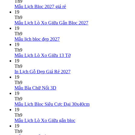
bình
Th9
Không
luận
Mẫu Lịch Bloc 2027 giá rẻ
ở
có
19
Mẫu
bình
Th9
Lịch
luận
Không
Mẫu Lịch Lò Xo Giữa Gắn Bloc 2027
ở
Tết
có
19
Mẫu
2027
bình
Th9
Lịch
Bính
Không
luận
Mẫu lịch bloc đẹp 2027
Bloc
Ngọ
ở
có
19
2027
Mẫu
bình
Th9
giá
Lịch
luận
Không
Mẫu Lịch Lò Xo Giữa 13 Tờ
ở
rẻ
Lò
có
19
Mẫu
Xo
bình
Th9
lịch
Giữa
luận
Không
In Lịch Gỗ Đẹp Giá Rẻ 2027
bloc
ở
Gắn
có
19
đẹp
Mẫu
Bloc
bình
Th9
2027
Lịch
2027
Không
luận
Mẫu Bìa Chữ Nổi 3D
Lò
ở
có
19
Xo
In
bình
Th9
Giữa
Lịch
luận
Không
Mẫu Lịch Bloc Siêu Cực Đại 30x40cm
ở
13
Gỗ
có
19
Mẫu
Tờ
Đẹp
bình
Th9
Bìa
Giá
Không
luận
Mẫu Lịch Lò Xo Giữa gắn bloc
Chữ
Rẻ
ở
có
19
Nổi
2027
Mẫu
bình
Th9