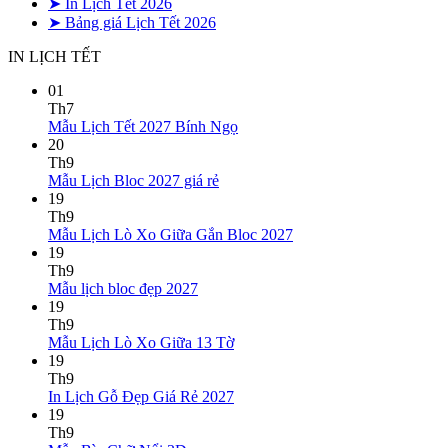
➤ In Lịch Tết 2026
➤ Bảng giá Lịch Tết 2026
IN LỊCH TẾT
01
Th7
Không
Mẫu Lịch Tết 2027 Bính Ngọ
có
20
bình
Th9
Không
luận
Mẫu Lịch Bloc 2027 giá rẻ
ở
có
19
Mẫu
bình
Th9
Lịch
luận
Không
Mẫu Lịch Lò Xo Giữa Gắn Bloc 2027
ở
Tết
có
19
Mẫu
2027
bình
Th9
Lịch
Bính
Không
luận
Mẫu lịch bloc đẹp 2027
Bloc
Ngọ
ở
có
19
2027
Mẫu
bình
Th9
giá
Lịch
luận
Không
Mẫu Lịch Lò Xo Giữa 13 Tờ
ở
rẻ
Lò
có
19
Mẫu
Xo
bình
Th9
lịch
Giữa
luận
Không
In Lịch Gỗ Đẹp Giá Rẻ 2027
bloc
ở
Gắn
có
19
đẹp
Mẫu
Bloc
bình
Th9