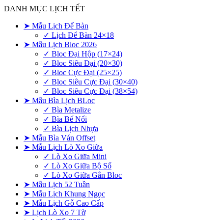
DANH MỤC LỊCH TẾT
➤ Mẫu Lịch Để Bàn
✓ Lịch Để Bàn 24×18
➤ Mẫu Lịch Bloc 2026
✓ Bloc Đại Hộp (17×24)
✓ Bloc Siêu Đại (20×30)
✓ Bloc Cực Đại (25×25)
✓ Bloc Siêu Cực Đại (30×40)
✓ Bloc Siêu Cực Đại (38×54)
➤ Mẫu Bìa Lịch BLoc
✓ Bìa Metalize
✓ Bìa Bế Nổi
✓ Bìa Lịch Nhựa
➤ Mẫu Bìa Ván Offset
➤ Mẫu Lịch Lò Xo Giữa
✓ Lò Xo Giữa Mini
✓ Lò Xo Giữa Bộ Số
✓ Lò Xo Giữa Gắn Bloc
➤ Mẫu Lịch 52 Tuần
➤ Mẫu Lịch Khung Ngọc
➤ Mẫu Lịch Gỗ Cao Cấp
➤ Lịch Lò Xo 7 Tờ