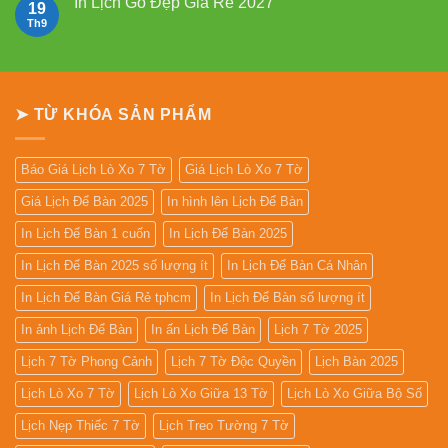
In Lịch Gỗ Đẹp Giá Rẻ 2027
19
2027
ở
Mẫu
Th9
Không
Lịch
có
Lò
bình
Xo
luận
Giữa
ở
13
In
Tờ
Lịch
➤ TỪ KHÓA SẢN PHẨM
Gỗ
Đẹp
Giá
Rẻ
2027
Báo Giá Lịch Lò Xo 7 Tờ
Giá Lịch Lò Xo 7 Tờ
Giá Lịch Để Bàn 2025
In hình lên Lịch Để Bàn
In Lịch Để Bàn 1 cuốn
In Lịch Để Bàn 2025
In Lịch Để Bàn 2025 số lượng ít
In Lịch Để Bàn Cá Nhân
In Lịch Để Bàn Giá Rẻ tphcm
In Lịch Để Bàn số lượng ít
In ảnh Lịch Để Bàn
In ấn Lịch Để Bàn
Lịch 7 Tờ 2025
Lịch 7 Tờ Phong Cảnh
Lịch 7 Tờ Độc Quyền
Lịch Bàn 2025
Lịch Lò Xo 7 Tờ
Lịch Lò Xo Giữa 13 Tờ
Lịch Lò Xo Giữa Bộ Số
Lịch Nẹp Thiếc 7 Tờ
Lịch Treo Tường 7 Tờ