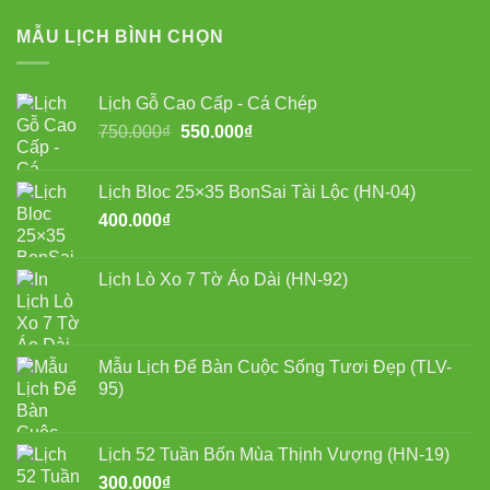
MẪU LỊCH BÌNH CHỌN
Lịch Gỗ Cao Cấp - Cá Chép
Giá
Giá
750.000
₫
550.000
₫
gốc
hiện
là:
tại
Lịch Bloc 25×35 BonSai Tài Lộc (HN-04)
750.000₫.
là:
400.000
₫
550.000₫.
Lịch Lò Xo 7 Tờ Áo Dài (HN-92)
Mẫu Lịch Để Bàn Cuộc Sống Tươi Đẹp (TLV-
95)
Lịch 52 Tuần Bốn Mùa Thịnh Vượng (HN-19)
300.000
₫