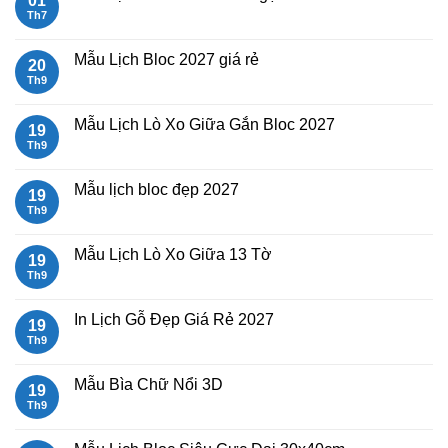
01
Th7
Không
có
bình
luận
Mẫu Lịch Bloc 2027 giá rẻ
20
ở
Mẫu
Th9
Không
Lịch
có
Tết
bình
2027
luận
Mẫu Lịch Lò Xo Giữa Gắn Bloc 2027
19
Bính
ở
Ngọ
Mẫu
Th9
Không
Lịch
có
Bloc
bình
2027
luận
Mẫu lịch bloc đẹp 2027
19
giá
ở
rẻ
Mẫu
Th9
Không
Lịch
có
Lò
bình
Xo
luận
Mẫu Lịch Lò Xo Giữa 13 Tờ
19
Giữa
ở
Gắn
Mẫu
Th9
Không
Bloc
lịch
có
2027
bloc
bình
đẹp
luận
In Lịch Gỗ Đẹp Giá Rẻ 2027
19
2027
ở
Mẫu
Th9
Không
Lịch
có
Lò
bình
Xo
luận
Mẫu Bìa Chữ Nổi 3D
19
Giữa
ở
13
In
Th9
Không
Tờ
Lịch
có
Gỗ
bình
Đẹp
luận