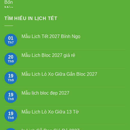
TÌM HIỂU IN LỊCH TẾT
Mẫu Lịch Tết 2027 Bính Ngọ
01
Th7
Không
có
bình
luận
Mẫu Lịch Bloc 2027 giá rẻ
20
ở
Mẫu
Th9
Không
Lịch
có
Tết
bình
2027
luận
Mẫu Lịch Lò Xo Giữa Gắn Bloc 2027
19
Bính
ở
Ngọ
Mẫu
Th9
Không
Lịch
có
Bloc
bình
2027
luận
Mẫu lịch bloc đẹp 2027
19
giá
ở
rẻ
Mẫu
Th9
Không
Lịch
có
Lò
bình
Xo
luận
Mẫu Lịch Lò Xo Giữa 13 Tờ
19
Giữa
ở
Gắn
Mẫu
Th9
Không
Bloc
lịch
có
2027
bloc
bình
đẹp
luận