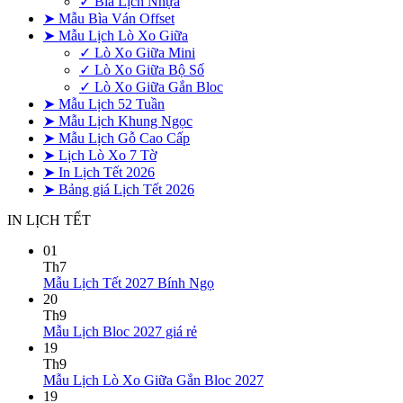
✓ Bìa Lịch Nhựa
➤ Mẫu Bìa Ván Offset
➤ Mẫu Lịch Lò Xo Giữa
✓ Lò Xo Giữa Mini
✓ Lò Xo Giữa Bộ Số
✓ Lò Xo Giữa Gắn Bloc
➤ Mẫu Lịch 52 Tuần
➤ Mẫu Lịch Khung Ngọc
➤ Mẫu Lịch Gỗ Cao Cấp
➤ Lịch Lò Xo 7 Tờ
➤ In Lịch Tết 2026
➤ Bảng giá Lịch Tết 2026
IN LỊCH TẾT
01
Th7
Không
Mẫu Lịch Tết 2027 Bính Ngọ
có
20
bình
Th9
Không
luận
Mẫu Lịch Bloc 2027 giá rẻ
ở
có
19
Mẫu
bình
Th9
Lịch
luận
Không
Mẫu Lịch Lò Xo Giữa Gắn Bloc 2027
ở
Tết
có
19