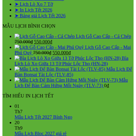
➤ Lịch Lò Xo 7 Tờ
➤ In Lịch Tết 2026
➤ Bảng giá Lịch Tết 2026
MẪU LỊCH BÌNH CHỌN
Lịch Gỗ Cao Cấp - Cá Chép
Giá
Giá
750.000
₫
550.000
₫
gốc
hiện
Lịch Gỗ Cao Cấp - Mai
là:
tại
Giá
Giá
Phú Quý
750.000
₫
550.000
₫
750.000₫.
là:
gốc
hiện
Bìa
550.000₫.
là:
tại
Lịch Lò Xo Giữa 13 Tờ Phúc Lộc Thọ (HN-28)
750.000₫.
là:
Mẫu Lịch Để
550.000₫.
Bàn Bonsai Tài Lộc (TLV-85)
Mẫu
Lịch Để Bàn Cảm Hứng Mỗi Ngày (TLV-73)
0
₫
TÌM HIỂU IN LỊCH TẾT
01
Th7
Không
Mẫu Lịch Tết 2027 Bính Ngọ
có
20
bình
Th9
Không
luận
Mẫu Lịch Bloc 2027 giá rẻ