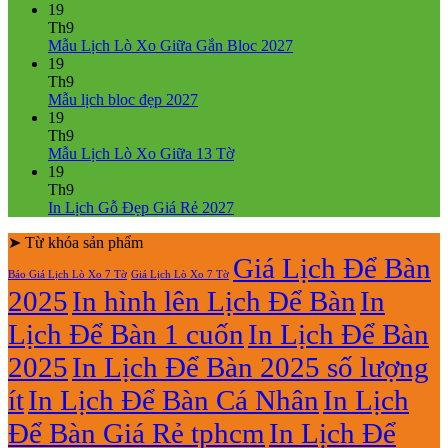
ở
có
19
Mẫu
bình
Th9
Lịch
luận
Không
Mẫu Lịch Lò Xo Giữa Gắn Bloc 2027
ở
Tết
có
19
Mẫu
2027
bình
Th9
Lịch
Bính
Không
luận
Mẫu lịch bloc đẹp 2027
Bloc
Ngọ
ở
có
19
2027
Mẫu
bình
Th9
giá
Lịch
luận
Không
Mẫu Lịch Lò Xo Giữa 13 Tờ
ở
rẻ
Lò
có
19
Mẫu
Xo
bình
Th9
lịch
Giữa
luận
Không
In Lịch Gỗ Đẹp Giá Rẻ 2027
bloc
ở
Gắn
có
đẹp
Mẫu
Bloc
➤ Từ khóa sản phẩm
bình
2027
Lịch
2027
luận
Giá Lịch Để Bàn
Báo Giá Lịch Lò Xo 7 Tờ
Giá Lịch Lò Xo 7 Tờ
Lò
ở
2025
In hình lên Lịch Để Bàn
In
Xo
In
Giữa
Lịch
Lịch Để Bàn 1 cuốn
In Lịch Để Bàn
13
Gỗ
Tờ
Đẹp
2025
In Lịch Để Bàn 2025 số lượng
Giá
Rẻ
ít
In Lịch Để Bàn Cá Nhân
In Lịch
2027
Để Bàn Giá Rẻ tphcm
In Lịch Để