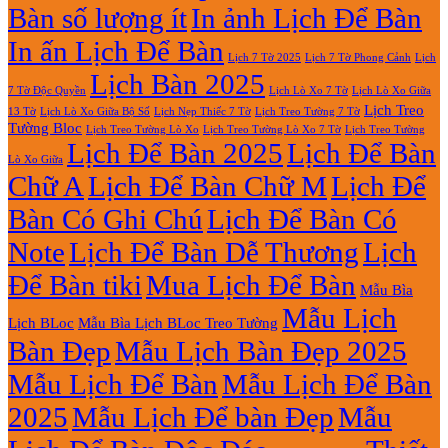
Bàn số lượng ít
In ảnh Lịch Để Bàn
In ấn Lịch Để Bàn
Lịch 7 Tờ Phong Cảnh
Lịch
Lịch 7 Tờ 2025
Lịch Bàn 2025
7 Tờ Độc Quyền
Lịch Lò Xo 7 Tờ
Lịch Lò Xo Giữa
Lịch Treo
Lịch Nẹp Thiếc 7 Tờ
Lịch Treo Tường 7 Tờ
13 Tờ
Lịch Lò Xo Giữa Bộ Số
Tường Bloc
Lịch Treo Tường Lò Xo 7 Tờ
Lịch Treo Tường Lò Xo
Lịch Treo Tường
Lịch Để Bàn 2025
Lịch Để Bàn
Lò Xo Giữa
Chữ A
Lịch Để Bàn Chữ M
Lịch Để
Bàn Có Ghi Chú
Lịch Để Bàn Có
Note
Lịch Để Bàn Dễ Thương
Lịch
Để Bàn tiki
Mua Lịch Để Bàn
Mẫu Bìa
Mẫu Lịch
Lịch BLoc
Mẫu Bìa Lịch BLoc Treo Tường
Bàn Đẹp
Mẫu Lịch Bàn Đẹp 2025
Mẫu Lịch Để Bàn
Mẫu Lịch Để Bàn
2025
Mẫu Lịch Để bàn Đẹp
Mẫu