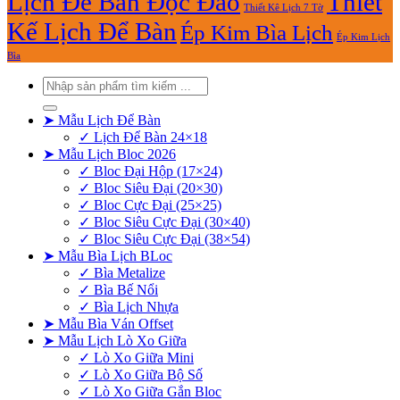
Lịch Để Bàn Độc Đáo
Thiết
Thiết Kê Lịch 7 Tờ
Kế Lịch Để Bàn
Ép Kim Bìa Lịch
Ép Kim Lịch
Bìa
Tìm
kiếm:
➤ Mẫu Lịch Để Bàn
✓ Lịch Để Bàn 24×18
➤ Mẫu Lịch Bloc 2026
✓ Bloc Đại Hộp (17×24)
✓ Bloc Siêu Đại (20×30)
✓ Bloc Cực Đại (25×25)
✓ Bloc Siêu Cực Đại (30×40)
✓ Bloc Siêu Cực Đại (38×54)
➤ Mẫu Bìa Lịch BLoc
✓ Bìa Metalize
✓ Bìa Bế Nổi
✓ Bìa Lịch Nhựa
➤ Mẫu Bìa Ván Offset
➤ Mẫu Lịch Lò Xo Giữa
✓ Lò Xo Giữa Mini
✓ Lò Xo Giữa Bộ Số
✓ Lò Xo Giữa Gắn Bloc