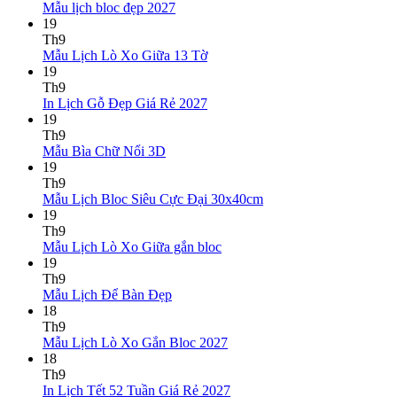
Lịch
Bính
Không
luận
Mẫu lịch bloc đẹp 2027
Bloc
Ngọ
ở
có
19
2027
Mẫu
bình
Th9
giá
Lịch
luận
Không
Mẫu Lịch Lò Xo Giữa 13 Tờ
ở
rẻ
Lò
có
19
Mẫu
Xo
bình
Th9
lịch
Giữa
luận
Không
In Lịch Gỗ Đẹp Giá Rẻ 2027
bloc
ở
Gắn
có
19
đẹp
Mẫu
Bloc
bình
Th9
2027
Lịch
2027
Không
luận
Mẫu Bìa Chữ Nổi 3D
Lò
ở
có
19
Xo
In
bình
Th9
Giữa
Lịch
luận
Không
Mẫu Lịch Bloc Siêu Cực Đại 30x40cm
ở
13
Gỗ
có
19
Mẫu
Tờ
Đẹp
bình
Th9
Bìa
Giá
Không
luận
Mẫu Lịch Lò Xo Giữa gắn bloc
Chữ
Rẻ
ở
có
19
Nổi
2027
Mẫu
bình
Th9
3D
Lịch
Không
luận
Mẫu Lịch Để Bàn Đẹp
ở
Bloc
có
18
Mẫu
Siêu
bình
Th9
Lịch
Cực
luận
Không
Mẫu Lịch Lò Xo Gắn Bloc 2027
ở
Lò
Đại
có
18
Mẫu
Xo
30x40cm
bình
Th9
Lịch
Giữa
luận
Không
In Lịch Tết 52 Tuần Giá Rẻ 2027