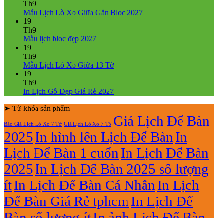
Mẫu
bình
Th9
Lịch
luận
Không
Mẫu Lịch Lò Xo Giữa Gắn Bloc 2027
ở
Tết
có
19
Mẫu
2027
bình
Th9
Lịch
Bính
Không
luận
Mẫu lịch bloc đẹp 2027
Bloc
Ngọ
ở
có
19
2027
Mẫu
bình
Th9
giá
Lịch
luận
Không
Mẫu Lịch Lò Xo Giữa 13 Tờ
ở
rẻ
Lò
có
19
Mẫu
Xo
bình
Th9
lịch
Giữa
luận
Không
In Lịch Gỗ Đẹp Giá Rẻ 2027
bloc
ở
Gắn
có
đẹp
Mẫu
Bloc
➤ Từ khóa sản phẩm
bình
2027
Lịch
2027
luận
Giá Lịch Để Bàn
Báo Giá Lịch Lò Xo 7 Tờ
Giá Lịch Lò Xo 7 Tờ
Lò
ở
2025
In hình lên Lịch Để Bàn
In
Xo
In
Giữa
Lịch
Lịch Để Bàn 1 cuốn
In Lịch Để Bàn
13
Gỗ
Tờ
Đẹp
2025
In Lịch Để Bàn 2025 số lượng
Giá
Rẻ
ít
In Lịch Để Bàn Cá Nhân
In Lịch
2027
Để Bàn Giá Rẻ tphcm
In Lịch Để
Bàn số lượng ít
In ảnh Lịch Để Bàn