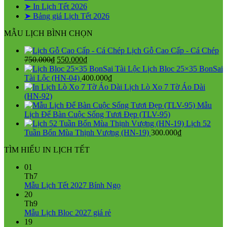
➤ In Lịch Tết 2026
➤ Bảng giá Lịch Tết 2026
MẪU LỊCH BÌNH CHỌN
Lịch Gỗ Cao Cấp - Cá Chép
Giá
Giá
750.000
₫
550.000
₫
gốc
hiện
Lịch Bloc 25×35 BonSai
là:
tại
Tài Lộc (HN-04)
400.000
₫
750.000₫.
là:
Lịch Lò Xo 7 Tờ Áo Dài
550.000₫.
(HN-92)
Mẫu
Lịch Để Bàn Cuộc Sống Tươi Đẹp (TLV-95)
Lịch 52
Tuần Bốn Mùa Thịnh Vượng (HN-19)
300.000
₫
TÌM HIỂU IN LỊCH TẾT
01
Th7
Không
Mẫu Lịch Tết 2027 Bính Ngọ
có
20
bình
Th9
Không
luận
Mẫu Lịch Bloc 2027 giá rẻ
ở
có
19