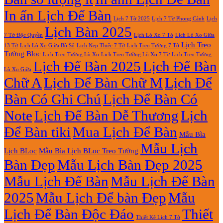
In ấn Lịch Để Bàn
Lịch 7 Tờ Phong Cảnh
Lịch
Lịch 7 Tờ 2025
Lịch Bàn 2025
7 Tờ Độc Quyền
Lịch Lò Xo 7 Tờ
Lịch Lò Xo Giữa
Lịch Treo
Lịch Nẹp Thiếc 7 Tờ
Lịch Treo Tường 7 Tờ
13 Tờ
Lịch Lò Xo Giữa Bộ Số
Tường Bloc
Lịch Treo Tường Lò Xo 7 Tờ
Lịch Treo Tường Lò Xo
Lịch Treo Tường
Lịch Để Bàn 2025
Lịch Để Bàn
Lò Xo Giữa
Chữ A
Lịch Để Bàn Chữ M
Lịch Để
Bàn Có Ghi Chú
Lịch Để Bàn Có
Note
Lịch Để Bàn Dễ Thương
Lịch
Để Bàn tiki
Mua Lịch Để Bàn
Mẫu Bìa
Mẫu Lịch
Lịch BLoc
Mẫu Bìa Lịch BLoc Treo Tường
Bàn Đẹp
Mẫu Lịch Bàn Đẹp 2025
Mẫu Lịch Để Bàn
Mẫu Lịch Để Bàn
2025
Mẫu Lịch Để bàn Đẹp
Mẫu
Lịch Để Bàn Độc Đáo
Thiết
Thiết Kê Lịch 7 Tờ