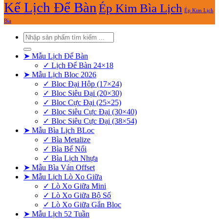
Kế Lịch Để Bàn
Ép Kim Bìa Lịch
Ép Kim Lịch
Bìa
Tìm
kiếm:
➤ Mẫu Lịch Để Bàn
✓ Lịch Để Bàn 24×18
➤ Mẫu Lịch Bloc 2026
✓ Bloc Đại Hộp (17×24)
✓ Bloc Siêu Đại (20×30)
✓ Bloc Cực Đại (25×25)
✓ Bloc Siêu Cực Đại (30×40)
✓ Bloc Siêu Cực Đại (38×54)
➤ Mẫu Bìa Lịch BLoc
✓ Bìa Metalize
✓ Bìa Bế Nổi
✓ Bìa Lịch Nhựa
➤ Mẫu Bìa Ván Offset
➤ Mẫu Lịch Lò Xo Giữa
✓ Lò Xo Giữa Mini
✓ Lò Xo Giữa Bộ Số
✓ Lò Xo Giữa Gắn Bloc
➤ Mẫu Lịch 52 Tuần