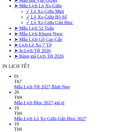
➤ Mẫu Bìa Ván Offset
➤ Mẫu Lịch Lò Xo Giữa
✓ Lò Xo Giữa Mini
✓ Lò Xo Giữa Bộ Số
✓ Lò Xo Giữa Gắn Bloc
➤ Mẫu Lịch 52 Tuần
➤ Mẫu Lịch Khung Ngọc
➤ Mẫu Lịch Gỗ Cao Cấp
➤ Lịch Lò Xo 7 Tờ
➤ In Lịch Tết 2026
➤ Bảng giá Lịch Tết 2026
IN LỊCH TẾT
01
Th7
Không
Mẫu Lịch Tết 2027 Bính Ngọ
có
20
bình
Th9
Không
luận
Mẫu Lịch Bloc 2027 giá rẻ
ở
có
19
Mẫu
bình
Th9
Lịch
luận
Không
Mẫu Lịch Lò Xo Giữa Gắn Bloc 2027
ở
Tết
có
19
Mẫu
2027
bình
Th9