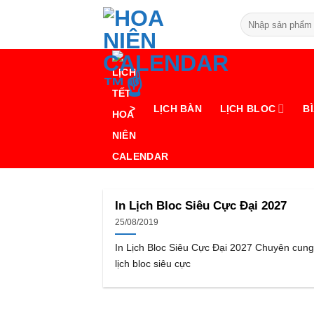
Bỏ
Tìm
qua
kiếm:
nội
dung
>
LỊCH BÀN
LỊCH BLOC
BÌ
In Lịch Bloc Siêu Cực Đại 2027
25/08/2019
In Lịch Bloc Siêu Cực Đại 2027 Chuyên cung
lịch bloc siêu cực