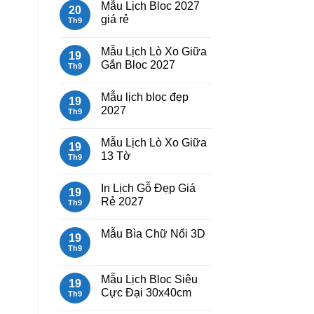
Mẫu Lịch Bloc 2027
bình
20
luận
giá rẻ
Th9
ở
Mẫu
Không
Lịch
có
Mẫu Lịch Lò Xo Giữa
Tết
bình
19
2027
luận
Gắn Bloc 2027
Th9
Bính
ở
Ngọ
Mẫu
Không
Lịch
có
Mẫu lịch bloc đẹp
Bloc
bình
19
2027
luận
2027
Th9
giá
ở
rẻ
Mẫu
Không
Lịch
có
Mẫu Lịch Lò Xo Giữa
Lò
bình
19
Xo
luận
13 Tờ
Th9
Giữa
ở
Gắn
Mẫu
Không
Bloc
lịch
có
In Lịch Gỗ Đẹp Giá
2027
bloc
bình
19
đẹp
luận
Rẻ 2027
Th9
2027
ở
Mẫu
Không
Lịch
có
Mẫu Bìa Chữ Nổi 3D
Lò
bình
19
Xo
luận
Th9
Không
Giữa
ở
có
13
In
bình
Tờ
Lịch
luận
Mẫu Lịch Bloc Siêu
Gỗ
19
ở
Đẹp
Cực Đại 30x40cm
Mẫu
Th9
Giá
Bìa
Rẻ
Không
Chữ