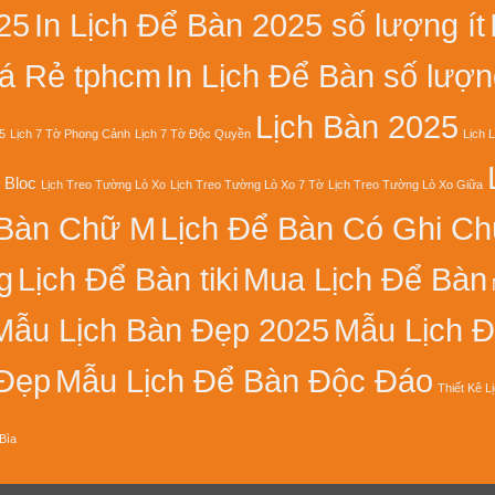
25
In Lịch Để Bàn 2025 số lượng ít
iá Rẻ tphcm
In Lịch Để Bàn số lượng
Lịch Bàn 2025
5
Lịch 7 Tờ Phong Cảnh
Lịch 7 Tờ Độc Quyền
Lịch 
 Bloc
Lịch Treo Tường Lò Xo
Lịch Treo Tường Lò Xo 7 Tờ
Lịch Treo Tường Lò Xo Giữa
 Bàn Chữ M
Lịch Để Bàn Có Ghi Ch
g
Lịch Để Bàn tiki
Mua Lịch Để Bàn
Mẫu Lịch Bàn Đẹp 2025
Mẫu Lịch 
 Đẹp
Mẫu Lịch Để Bàn Độc Đáo
Thiết Kê L
Bìa