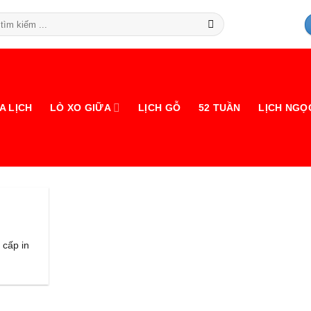
A LỊCH
LÒ XO GIỮA
LỊCH GỖ
52 TUẦN
LỊCH NGỌ
 cấp in