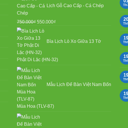
0
Lịch Gỗ Cao Cấp - Cá Chép
Th
2
Giá
Giá
750.000
₫
550.000
₫
Th
gốc
hiện
là:
tại
1
Bìa Lịch Lò Xo Giữa 13 Tờ
Th
750.000₫.
là:
550.000₫.
1
Phật Di Lặc (HN-32)
Th
1
Th
Mẫu Lịch Để Bàn Việt Nam Bốn
1
Th
Mùa Hoa (TLV-87)