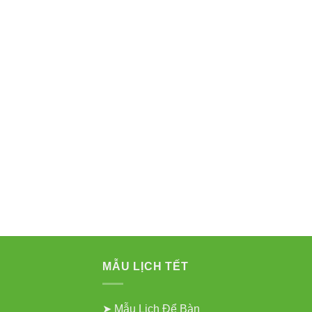
MẪU LỊCH TẾT
➤ Mẫu Lịch Để Bàn