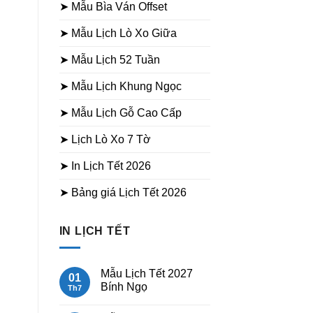
➤ Mẫu Bìa Ván Offset
➤ Mẫu Lịch Lò Xo Giữa
➤ Mẫu Lịch 52 Tuần
➤ Mẫu Lịch Khung Ngọc
➤ Mẫu Lịch Gỗ Cao Cấp
➤ Lịch Lò Xo 7 Tờ
➤ In Lịch Tết 2026
➤ Bảng giá Lịch Tết 2026
IN LỊCH TẾT
Mẫu Lịch Tết 2027
01
Bính Ngọ
Th7
Không
có