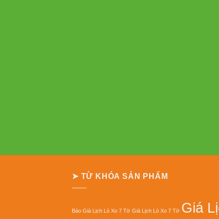
➤ TỪ KHÓA SẢN PHẨM
Giá L
Báo Giá Lịch Lò Xo 7 Tờ
Giá Lịch Lò Xo 7 Tờ