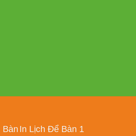
Giá
Rẻ
2027
ể Bàn
In Lịch Để Bàn 1