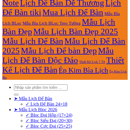
Note
Lịch Để Bàn Dễ Thương
Lịch
Để Bàn tiki
Mua Lịch Để Bàn
Mẫu Bìa
Mẫu Lịch
Lịch BLoc
Mẫu Bìa Lịch BLoc Treo Tường
Bàn Đẹp
Mẫu Lịch Bàn Đẹp 2025
Mẫu Lịch Để Bàn
Mẫu Lịch Để Bàn
2025
Mẫu Lịch Để bàn Đẹp
Mẫu
Lịch Để Bàn Độc Đáo
Thiết
Thiết Kê Lịch 7 Tờ
Kế Lịch Để Bàn
Ép Kim Bìa Lịch
Ép Kim Lịch
Bìa
Tìm
kiếm:
➤ Mẫu Lịch Để Bàn
✓ Lịch Để Bàn 24×18
➤ Mẫu Lịch Bloc 2026
✓ Bloc Đại Hộp (17×24)
✓ Bloc Siêu Đại (20×30)
✓ Bloc Cực Đại (25×25)