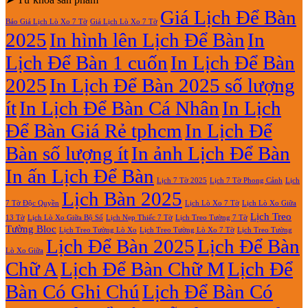
2027
Lịch
2027
luận
Giá Lịch Để Bàn
Báo Giá Lịch Lò Xo 7 Tờ
Giá Lịch Lò Xo 7 Tờ
Lò
ở
2025
In hình lên Lịch Để Bàn
In
Xo
In
Giữa
Lịch
Lịch Để Bàn 1 cuốn
In Lịch Để Bàn
13
Gỗ
Tờ
Đẹp
2025
In Lịch Để Bàn 2025 số lượng
Giá
Rẻ
ít
In Lịch Để Bàn Cá Nhân
In Lịch
2027
Để Bàn Giá Rẻ tphcm
In Lịch Để
Bàn số lượng ít
In ảnh Lịch Để Bàn
In ấn Lịch Để Bàn
Lịch 7 Tờ Phong Cảnh
Lịch
Lịch 7 Tờ 2025
Lịch Bàn 2025
7 Tờ Độc Quyền
Lịch Lò Xo 7 Tờ
Lịch Lò Xo Giữa
Lịch Treo
Lịch Nẹp Thiếc 7 Tờ
Lịch Treo Tường 7 Tờ
13 Tờ
Lịch Lò Xo Giữa Bộ Số
Tường Bloc
Lịch Treo Tường Lò Xo 7 Tờ
Lịch Treo Tường Lò Xo
Lịch Treo Tường
Lịch Để Bàn 2025
Lịch Để Bàn
Lò Xo Giữa
Chữ A
Lịch Để Bàn Chữ M
Lịch Để
Bàn Có Ghi Chú
Lịch Để Bàn Có