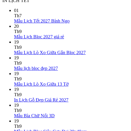
IN LỊCH TẾT
01
Th7
Không
Mẫu Lịch Tết 2027 Bính Ngọ
có
20
bình
Th9
Không
luận
Mẫu Lịch Bloc 2027 giá rẻ
ở
có
19
Mẫu
bình
Th9
Lịch
luận
Không
Mẫu Lịch Lò Xo Giữa Gắn Bloc 2027
ở
Tết
có
19
Mẫu
2027
bình
Th9
Lịch
Bính
Không
luận
Mẫu lịch bloc đẹp 2027
Bloc
Ngọ
ở
có
19
2027
Mẫu
bình
Th9
giá
Lịch
luận
Không
Mẫu Lịch Lò Xo Giữa 13 Tờ
ở
rẻ
Lò
có
19
Mẫu
Xo
bình
Th9
lịch
Giữa
luận
Không
In Lịch Gỗ Đẹp Giá Rẻ 2027
bloc
ở
Gắn
có
19
đẹp
Mẫu
Bloc
bình
Th9
2027
Lịch
2027
Không
luận
Mẫu Bìa Chữ Nổi 3D
Lò
ở
có
19
Xo
In
bình
Th9
Giữa
Lịch