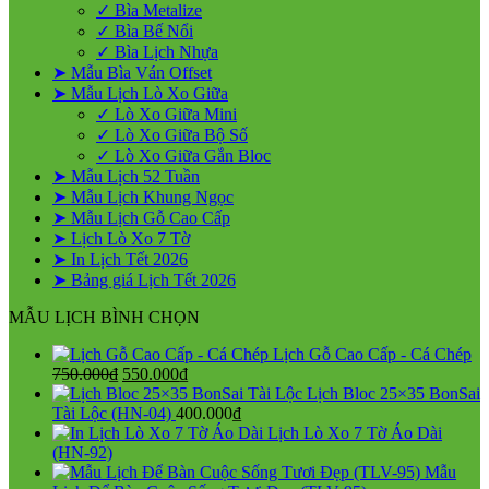
✓ Bìa Metalize
✓ Bìa Bế Nổi
✓ Bìa Lịch Nhựa
➤ Mẫu Bìa Ván Offset
➤ Mẫu Lịch Lò Xo Giữa
✓ Lò Xo Giữa Mini
✓ Lò Xo Giữa Bộ Số
✓ Lò Xo Giữa Gắn Bloc
➤ Mẫu Lịch 52 Tuần
➤ Mẫu Lịch Khung Ngọc
➤ Mẫu Lịch Gỗ Cao Cấp
➤ Lịch Lò Xo 7 Tờ
➤ In Lịch Tết 2026
➤ Bảng giá Lịch Tết 2026
MẪU LỊCH BÌNH CHỌN
Lịch Gỗ Cao Cấp - Cá Chép
Giá
Giá
750.000
₫
550.000
₫
gốc
hiện
Lịch Bloc 25×35 BonSai
là:
tại
Tài Lộc (HN-04)
400.000
₫
750.000₫.
là:
Lịch Lò Xo 7 Tờ Áo Dài
550.000₫.
(HN-92)
Mẫu