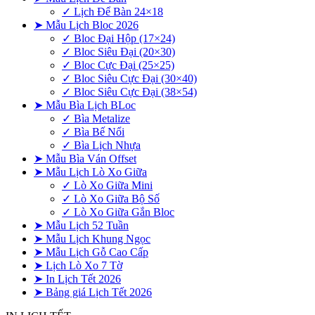
✓ Lịch Để Bàn 24×18
➤ Mẫu Lịch Bloc 2026
✓ Bloc Đại Hộp (17×24)
✓ Bloc Siêu Đại (20×30)
✓ Bloc Cực Đại (25×25)
✓ Bloc Siêu Cực Đại (30×40)
✓ Bloc Siêu Cực Đại (38×54)
➤ Mẫu Bìa Lịch BLoc
✓ Bìa Metalize
✓ Bìa Bế Nổi
✓ Bìa Lịch Nhựa
➤ Mẫu Bìa Ván Offset
➤ Mẫu Lịch Lò Xo Giữa
✓ Lò Xo Giữa Mini
✓ Lò Xo Giữa Bộ Số
✓ Lò Xo Giữa Gắn Bloc
➤ Mẫu Lịch 52 Tuần
➤ Mẫu Lịch Khung Ngọc
➤ Mẫu Lịch Gỗ Cao Cấp
➤ Lịch Lò Xo 7 Tờ
➤ In Lịch Tết 2026
➤ Bảng giá Lịch Tết 2026