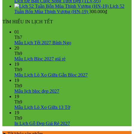
Lịch Để Bàn Cuộc Sống Tươi Đẹp (TLV-95)
Lịch 52
Tuần Bốn Mùa Thịnh Vượng (HN-19)
300.000
₫
TÌM HIỂU IN LỊCH TẾT
01
Th7
Không
Mẫu Lịch Tết 2027 Bính Ngọ
có
20
bình
Th9
Không
luận
Mẫu Lịch Bloc 2027 giá rẻ
ở
có
19
Mẫu
bình
Th9
Lịch
luận
Không
Mẫu Lịch Lò Xo Giữa Gắn Bloc 2027
ở
Tết
có
19
Mẫu
2027
bình
Th9
Lịch
Bính
Không
luận
Mẫu lịch bloc đẹp 2027
Bloc
Ngọ
ở
có
19
2027
Mẫu
bình
Th9
giá
Lịch
luận
Không
Mẫu Lịch Lò Xo Giữa 13 Tờ
ở
rẻ
Lò
có
19
Mẫu
Xo
bình
Th9
lịch
Giữa
luận
Không
In Lịch Gỗ Đẹp Giá Rẻ 2027
bloc
ở
Gắn
có
đẹp
Mẫu
Bloc
➤ Từ khóa sản phẩm
bình