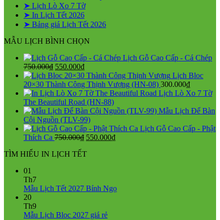
➤ Lịch Lò Xo 7 Tờ
➤ In Lịch Tết 2026
➤ Bảng giá Lịch Tết 2026
MẪU LỊCH BÌNH CHỌN
Lịch Gỗ Cao Cấp - Cá Chép
Giá
Giá
750.000
₫
550.000
₫
gốc
hiện
Lịch Bloc
là:
tại
20×30 Thành Công Thịnh Vượng (HN-08)
300.000
₫
750.000₫.
là:
Lịch Lò Xo 7 Tờ
550.000₫.
The Beautiful Road (HN-88)
Mẫu Lịch Để Bàn
Cội Nguồn (TLV-99)
Lịch Gỗ Cao Cấp - Phật
Giá
Giá
Thích Ca
750.000
₫
550.000
₫
gốc
hiện
TÌM HIỂU IN LỊCH TẾT
là:
tại
750.000₫.
là:
01
550.000₫.
Th7
Không
Mẫu Lịch Tết 2027 Bính Ngọ
có
20
bình
Th9
Không
luận
Mẫu Lịch Bloc 2027 giá rẻ