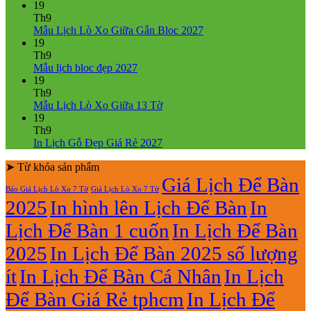
ở
có
19
Mẫu
bình
Th9
Lịch
luận
Không
Mẫu Lịch Lò Xo Giữa Gắn Bloc 2027
ở
Tết
có
19
Mẫu
2027
bình
Th9
Lịch
Bính
Không
luận
Mẫu lịch bloc đẹp 2027
Bloc
Ngọ
ở
có
19
2027
Mẫu
bình
Th9
giá
Lịch
luận
Không
Mẫu Lịch Lò Xo Giữa 13 Tờ
ở
rẻ
Lò
có
19
Mẫu
Xo
bình
Th9
lịch
Giữa
luận
Không
In Lịch Gỗ Đẹp Giá Rẻ 2027
bloc
ở
Gắn
có
đẹp
Mẫu
Bloc
➤ Từ khóa sản phẩm
bình
2027
Lịch
2027
luận
Giá Lịch Để Bàn
Báo Giá Lịch Lò Xo 7 Tờ
Giá Lịch Lò Xo 7 Tờ
Lò
ở
2025
In hình lên Lịch Để Bàn
In
Xo
In
Giữa
Lịch
Lịch Để Bàn 1 cuốn
In Lịch Để Bàn
13
Gỗ
Tờ
Đẹp
2025
In Lịch Để Bàn 2025 số lượng
Giá
Rẻ
ít
In Lịch Để Bàn Cá Nhân
In Lịch
2027
Để Bàn Giá Rẻ tphcm
In Lịch Để