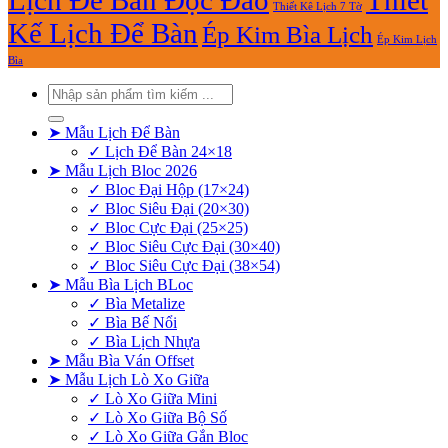
Lịch Để Bàn Độc Đáo
Thiết
Thiết Kê Lịch 7 Tờ
Kế Lịch Để Bàn
Ép Kim Bìa Lịch
Ép Kim Lịch
Bìa
Tìm
kiếm:
➤ Mẫu Lịch Để Bàn
✓ Lịch Để Bàn 24×18
➤ Mẫu Lịch Bloc 2026
✓ Bloc Đại Hộp (17×24)
✓ Bloc Siêu Đại (20×30)
✓ Bloc Cực Đại (25×25)
✓ Bloc Siêu Cực Đại (30×40)
✓ Bloc Siêu Cực Đại (38×54)
➤ Mẫu Bìa Lịch BLoc
✓ Bìa Metalize
✓ Bìa Bế Nổi
✓ Bìa Lịch Nhựa
➤ Mẫu Bìa Ván Offset
➤ Mẫu Lịch Lò Xo Giữa
✓ Lò Xo Giữa Mini
✓ Lò Xo Giữa Bộ Số
✓ Lò Xo Giữa Gắn Bloc