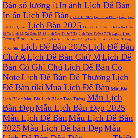
Bàn số lượng ít
In ảnh Lịch Để Bàn
In ấn Lịch Để Bàn
Lịch 7 Tờ Phong Cảnh
Lịch
Lịch 7 Tờ 2025
Lịch Bàn 2025
7 Tờ Độc Quyền
Lịch Lò Xo 7 Tờ
Lịch Lò Xo Giữa
Lịch Treo
Lịch Nẹp Thiếc 7 Tờ
Lịch Treo Tường 7 Tờ
13 Tờ
Lịch Lò Xo Giữa Bộ Số
Tường Bloc
Lịch Treo Tường Lò Xo 7 Tờ
Lịch Treo Tường Lò Xo
Lịch Treo Tường
Lịch Để Bàn 2025
Lịch Để Bàn
Lò Xo Giữa
Chữ A
Lịch Để Bàn Chữ M
Lịch Để
Bàn Có Ghi Chú
Lịch Để Bàn Có
Note
Lịch Để Bàn Dễ Thương
Lịch
Để Bàn tiki
Mua Lịch Để Bàn
Mẫu Bìa
Mẫu Lịch
Lịch BLoc
Mẫu Bìa Lịch BLoc Treo Tường
Bàn Đẹp
Mẫu Lịch Bàn Đẹp 2025
Mẫu Lịch Để Bàn
Mẫu Lịch Để Bàn
2025
Mẫu Lịch Để bàn Đẹp
Mẫu