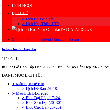
LỊCH NGỌC
LỊCH TỜ
✓ Lịch Lò Xo 7 Tờ
✓ Lịch Nẹp Thiếc 1 Tờ
TẢI CATALOGUE
0906 65 0565 - hoaniendesign@gmail.com
In Lịch Gỗ Cao Cấp Đẹp
11/09/2019
In Lịch Gỗ Cao Cấp Đẹp 2027 In Lịch Gỗ Cao Cấp Đẹp 2027 được
DANH MỤC LỊCH TẾT
➤ Mẫu Lịch Để Bàn
✓ Lịch Để Bàn 24×18
➤ Mẫu Lịch Bloc 2026
✓ Bloc Đại Hộp (17×24)
✓ Bloc Siêu Đại (20×30)
✓ Bloc Cực Đại (25×25)