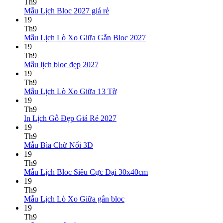
bình
Th9
Không
luận
Mẫu Lịch Bloc 2027 giá rẻ
ở
có
19
Mẫu
bình
Th9
Lịch
luận
Không
Mẫu Lịch Lò Xo Giữa Gắn Bloc 2027
ở
Tết
có
19
Mẫu
2027
bình
Th9
Lịch
Bính
Không
luận
Mẫu lịch bloc đẹp 2027
Bloc
Ngọ
ở
có
19
2027
Mẫu
bình
Th9
giá
Lịch
luận
Không
Mẫu Lịch Lò Xo Giữa 13 Tờ
ở
rẻ
Lò
có
19
Mẫu
Xo
bình
Th9
lịch
Giữa
luận
Không
In Lịch Gỗ Đẹp Giá Rẻ 2027
bloc
ở
Gắn
có
19
đẹp
Mẫu
Bloc
bình
Th9
2027
Lịch
2027
Không
luận
Mẫu Bìa Chữ Nổi 3D
Lò
ở
có
19
Xo
In
bình
Th9
Giữa
Lịch
luận
Không
Mẫu Lịch Bloc Siêu Cực Đại 30x40cm
ở
13
Gỗ
có
19
Mẫu
Tờ
Đẹp
bình
Th9
Bìa
Giá
Không
luận
Mẫu Lịch Lò Xo Giữa gắn bloc
Chữ
Rẻ
ở
có
19
Nổi
2027
Mẫu
bình
Th9