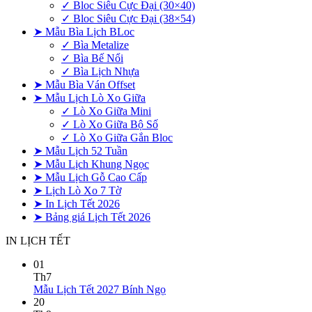
✓ Bloc Siêu Cực Đại (30×40)
✓ Bloc Siêu Cực Đại (38×54)
➤ Mẫu Bìa Lịch BLoc
✓ Bìa Metalize
✓ Bìa Bế Nổi
✓ Bìa Lịch Nhựa
➤ Mẫu Bìa Ván Offset
➤ Mẫu Lịch Lò Xo Giữa
✓ Lò Xo Giữa Mini
✓ Lò Xo Giữa Bộ Số
✓ Lò Xo Giữa Gắn Bloc
➤ Mẫu Lịch 52 Tuần
➤ Mẫu Lịch Khung Ngọc
➤ Mẫu Lịch Gỗ Cao Cấp
➤ Lịch Lò Xo 7 Tờ
➤ In Lịch Tết 2026
➤ Bảng giá Lịch Tết 2026
IN LỊCH TẾT
01
Th7
Không
Mẫu Lịch Tết 2027 Bính Ngọ
có
20