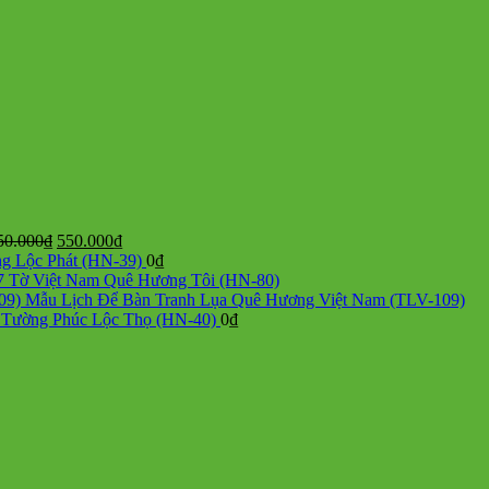
Giá
Giá
50.000
₫
550.000
₫
gốc
hiện
ng Lộc Phát (HN-39)
0
₫
là:
tại
7 Tờ Việt Nam Quê Hương Tôi (HN-80)
750.000₫.
là:
Mẫu Lịch Để Bàn Tranh Lụa Quê Hương Việt Nam (TLV-109)
550.000₫.
o Tường Phúc Lộc Thọ (HN-40)
0
₫