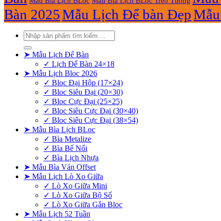
Mẫu Bìa Lịch BLoc
Mẫu Bìa Lịch BLoc Treo Tường
Bàn 2025
Mẫu Lịch Để bàn Đẹp
Mẫu 
Tìm
kiếm:
➤ Mẫu Lịch Để Bàn
✓ Lịch Để Bàn 24×18
➤ Mẫu Lịch Bloc 2026
✓ Bloc Đại Hộp (17×24)
✓ Bloc Siêu Đại (20×30)
✓ Bloc Cực Đại (25×25)
✓ Bloc Siêu Cực Đại (30×40)
✓ Bloc Siêu Cực Đại (38×54)
➤ Mẫu Bìa Lịch BLoc
✓ Bìa Metalize
✓ Bìa Bế Nổi
✓ Bìa Lịch Nhựa
➤ Mẫu Bìa Ván Offset
➤ Mẫu Lịch Lò Xo Giữa
✓ Lò Xo Giữa Mini
✓ Lò Xo Giữa Bộ Số
✓ Lò Xo Giữa Gắn Bloc
➤ Mẫu Lịch 52 Tuần