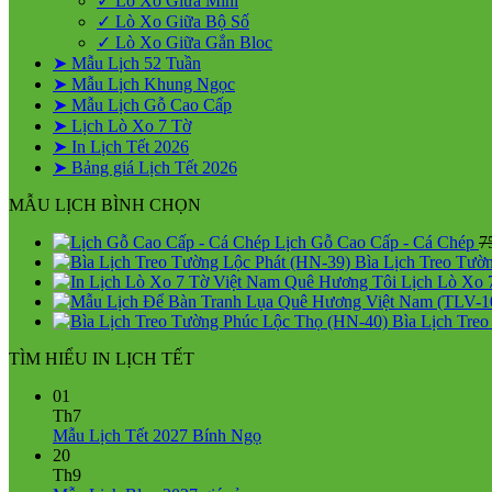
✓ Lò Xo Giữa Mini
✓ Lò Xo Giữa Bộ Số
✓ Lò Xo Giữa Gắn Bloc
➤ Mẫu Lịch 52 Tuần
➤ Mẫu Lịch Khung Ngọc
➤ Mẫu Lịch Gỗ Cao Cấp
➤ Lịch Lò Xo 7 Tờ
➤ In Lịch Tết 2026
➤ Bảng giá Lịch Tết 2026
MẪU LỊCH BÌNH CHỌN
Lịch Gỗ Cao Cấp - Cá Chép
7
Bìa Lịch Treo Tườ
Lịch Lò Xo 
Bìa Lịch Tre
TÌM HIỂU IN LỊCH TẾT
01
Th7
Không
Mẫu Lịch Tết 2027 Bính Ngọ
có
20
bình
Th9