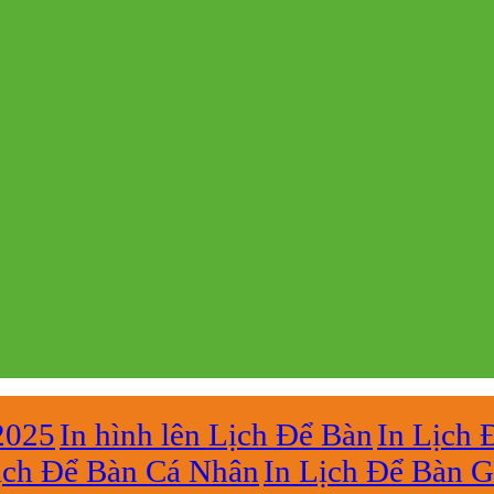
2025
In hình lên Lịch Để Bàn
In Lịch 
ịch Để Bàn Cá Nhân
In Lịch Để Bàn G