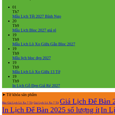
01
Th7
Không
Mẫu Lịch Tết 2027 Bính Ngọ
có
20
bình
Th9
Không
luận
Mẫu Lịch Bloc 2027 giá rẻ
ở
có
19
Mẫu
bình
Th9
Lịch
luận
Không
Mẫu Lịch Lò Xo Giữa Gắn Bloc 2027
ở
Tết
có
19
Mẫu
2027
bình
Th9
Lịch
Bính
Không
luận
Mẫu lịch bloc đẹp 2027
Bloc
Ngọ
ở
có
19
2027
Mẫu
bình
Th9
giá
Lịch
luận
Không
Mẫu Lịch Lò Xo Giữa 13 Tờ
ở
rẻ
Lò
có
19
Mẫu
Xo
bình
Th9
lịch
Giữa
luận
Không
In Lịch Gỗ Đẹp Giá Rẻ 2027
bloc
ở
Gắn
có
đẹp
Mẫu
Bloc
➤ Từ khóa sản phẩm
bình
2027
Lịch
2027
luận
Giá Lịch Để Bàn 
Báo Giá Lịch Lò Xo 7 Tờ
Giá Lịch Lò Xo 7 Tờ
Lò
ở
In Lịch Để Bàn 2025 số lượng ít
In L
Xo
In
Giữa
Lịch