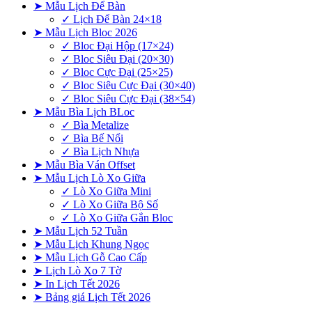
➤ Mẫu Lịch Để Bàn
✓ Lịch Để Bàn 24×18
➤ Mẫu Lịch Bloc 2026
✓ Bloc Đại Hộp (17×24)
✓ Bloc Siêu Đại (20×30)
✓ Bloc Cực Đại (25×25)
✓ Bloc Siêu Cực Đại (30×40)
✓ Bloc Siêu Cực Đại (38×54)
➤ Mẫu Bìa Lịch BLoc
✓ Bìa Metalize
✓ Bìa Bế Nổi
✓ Bìa Lịch Nhựa
➤ Mẫu Bìa Ván Offset
➤ Mẫu Lịch Lò Xo Giữa
✓ Lò Xo Giữa Mini
✓ Lò Xo Giữa Bộ Số
✓ Lò Xo Giữa Gắn Bloc
➤ Mẫu Lịch 52 Tuần
➤ Mẫu Lịch Khung Ngọc
➤ Mẫu Lịch Gỗ Cao Cấp
➤ Lịch Lò Xo 7 Tờ
➤ In Lịch Tết 2026
➤ Bảng giá Lịch Tết 2026