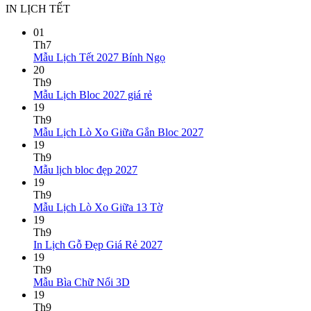
IN LỊCH TẾT
01
Th7
Không
Mẫu Lịch Tết 2027 Bính Ngọ
có
20
bình
Th9
Không
luận
Mẫu Lịch Bloc 2027 giá rẻ
ở
có
19
Mẫu
bình
Th9
Lịch
luận
Không
Mẫu Lịch Lò Xo Giữa Gắn Bloc 2027
ở
Tết
có
19
Mẫu
2027
bình
Th9
Lịch
Bính
Không
luận
Mẫu lịch bloc đẹp 2027
Bloc
Ngọ
ở
có
19
2027
Mẫu
bình
Th9
giá
Lịch
luận
Không
Mẫu Lịch Lò Xo Giữa 13 Tờ
ở
rẻ
Lò
có
19
Mẫu
Xo
bình
Th9
lịch
Giữa
luận
Không
In Lịch Gỗ Đẹp Giá Rẻ 2027
bloc
ở
Gắn
có
19
đẹp
Mẫu
Bloc
bình
Th9
2027
Lịch
2027
Không
luận
Mẫu Bìa Chữ Nổi 3D
Lò
ở
có
19
Xo
In
bình
Th9