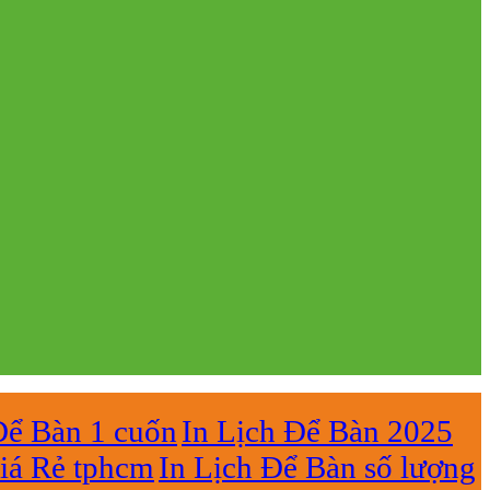
Để Bàn 1 cuốn
In Lịch Để Bàn 2025
iá Rẻ tphcm
In Lịch Để Bàn số lượng