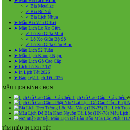
➤ Mẫu Bìa Lịch BLoc
✓ Bìa Metalize
✓ Bìa Bế Nổi
✓ Bìa Lịch Nhựa
➤ Mẫu Bìa Ván Offset
➤ Mẫu Lịch Lò Xo Giữa
✓ Lò Xo Giữa Mini
✓ Lò Xo Giữa Bộ Số
✓ Lò Xo Giữa Gắn Bloc
➤ Mẫu Lịch 52 Tuần
➤ Mẫu Lịch Khung Ngọc
➤ Mẫu Lịch Gỗ Cao Cấp
➤ Lịch Lò Xo 7 Tờ
➤ In Lịch Tết 2026
➤ Bảng giá Lịch Tết 2026
MẪU LỊCH BÌNH CHỌN
Lịch Gỗ Cao Cấp - Cá Chép
7
Lịch Gỗ Cao Cấp - Phật 
Bìa Lịch Tre
Mẫu Lịch 
Mẫu Lịch Để Bàn Bốn Mùa Lộc Phát (TL
TÌM HIỂU IN LỊCH TẾT