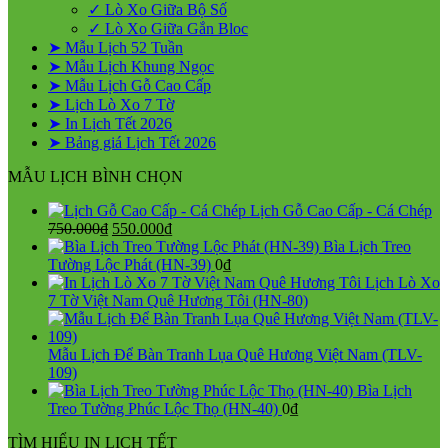
✓ Lò Xo Giữa Bộ Số
✓ Lò Xo Giữa Gắn Bloc
➤ Mẫu Lịch 52 Tuần
➤ Mẫu Lịch Khung Ngọc
➤ Mẫu Lịch Gỗ Cao Cấp
➤ Lịch Lò Xo 7 Tờ
➤ In Lịch Tết 2026
➤ Bảng giá Lịch Tết 2026
MẪU LỊCH BÌNH CHỌN
Lịch Gỗ Cao Cấp - Cá Chép
Giá
Giá
750.000
₫
550.000
₫
gốc
hiện
Bìa Lịch Treo
là:
tại
Tường Lộc Phát (HN-39)
0
₫
750.000₫.
là:
Lịch Lò Xo
550.000₫.
7 Tờ Việt Nam Quê Hương Tôi (HN-80)
Mẫu Lịch Để Bàn Tranh Lụa Quê Hương Việt Nam (TLV-
109)
Bìa Lịch
Treo Tường Phúc Lộc Thọ (HN-40)
0
₫
TÌM HIỂU IN LỊCH TẾT