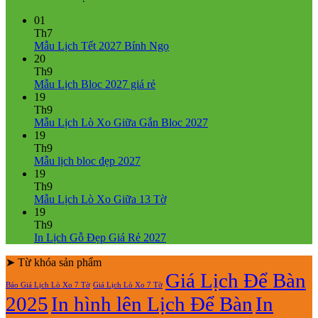
01
Th7
Không
Mẫu Lịch Tết 2027 Bính Ngọ
có
20
bình
Th9
Không
luận
Mẫu Lịch Bloc 2027 giá rẻ
ở
có
19
Mẫu
bình
Th9
Lịch
luận
Không
Mẫu Lịch Lò Xo Giữa Gắn Bloc 2027
ở
Tết
có
19
Mẫu
2027
bình
Th9
Lịch
Bính
Không
luận
Mẫu lịch bloc đẹp 2027
Bloc
Ngọ
ở
có
19
2027
Mẫu
bình
Th9
giá
Lịch
luận
Không
Mẫu Lịch Lò Xo Giữa 13 Tờ
ở
rẻ
Lò
có
19
Mẫu
Xo
bình
Th9
lịch
Giữa
luận
Không
In Lịch Gỗ Đẹp Giá Rẻ 2027
bloc
ở
Gắn
có
đẹp
Mẫu
Bloc
➤ Từ khóa sản phẩm
bình
2027
Lịch
2027
luận
Giá Lịch Để Bàn
Báo Giá Lịch Lò Xo 7 Tờ
Giá Lịch Lò Xo 7 Tờ
Lò
ở
2025
In hình lên Lịch Để Bàn
In
Xo
In
Giữa
Lịch