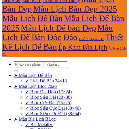
Lịch BLoc
Mẫu Bìa Lịch BLoc Treo Tường
Bàn Đẹp
Mẫu Lịch Bàn Đẹp 2025
Mẫu Lịch Để Bàn
Mẫu Lịch Để Bàn
2025
Mẫu Lịch Để bàn Đẹp
Mẫu
Lịch Để Bàn Độc Đáo
Thiết
Thiết Kê Lịch 7 Tờ
Kế Lịch Để Bàn
Ép Kim Bìa Lịch
Ép Kim Lịch
Bìa
Tìm
kiếm:
➤ Mẫu Lịch Để Bàn
✓ Lịch Để Bàn 24×18
➤ Mẫu Lịch Bloc 2026
✓ Bloc Đại Hộp (17×24)
✓ Bloc Siêu Đại (20×30)
✓ Bloc Cực Đại (25×25)
✓ Bloc Siêu Cực Đại (30×40)
✓ Bloc Siêu Cực Đại (38×54)
➤ Mẫu Bìa Lịch BLoc
✓ Bìa Metalize