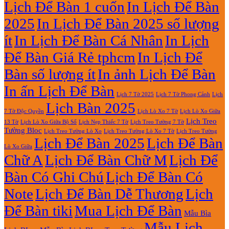
Lịch Để Bàn 1 cuốn
In Lịch Để Bàn
13
Gỗ
Tờ
Đẹp
2025
In Lịch Để Bàn 2025 số lượng
Giá
Rẻ
ít
In Lịch Để Bàn Cá Nhân
In Lịch
2027
Để Bàn Giá Rẻ tphcm
In Lịch Để
Bàn số lượng ít
In ảnh Lịch Để Bàn
In ấn Lịch Để Bàn
Lịch 7 Tờ Phong Cảnh
Lịch
Lịch 7 Tờ 2025
Lịch Bàn 2025
7 Tờ Độc Quyền
Lịch Lò Xo 7 Tờ
Lịch Lò Xo Giữa
Lịch Treo
Lịch Nẹp Thiếc 7 Tờ
Lịch Treo Tường 7 Tờ
13 Tờ
Lịch Lò Xo Giữa Bộ Số
Tường Bloc
Lịch Treo Tường Lò Xo 7 Tờ
Lịch Treo Tường Lò Xo
Lịch Treo Tường
Lịch Để Bàn 2025
Lịch Để Bàn
Lò Xo Giữa
Chữ A
Lịch Để Bàn Chữ M
Lịch Để
Bàn Có Ghi Chú
Lịch Để Bàn Có
Note
Lịch Để Bàn Dễ Thương
Lịch
Để Bàn tiki
Mua Lịch Để Bàn
Mẫu Bìa
Mẫu Lịch