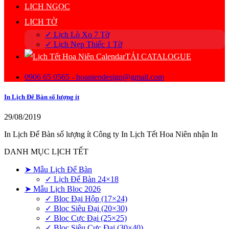
LỊCH NGỌC
LỊCH TỜ
✓ Lịch Lò Xo 7 Tờ
✓ Lịch Nẹp Thiếc 1 Tờ
TẢI CATALOGUE
0906 65 0565 - hoaniendesign@gmail.com
In Lịch Để Bàn số lượng ít
29/08/2019
In Lịch Để Bàn số lượng ít Công ty In Lịch Tết Hoa Niên nhận In
DANH MỤC LỊCH TẾT
➤ Mẫu Lịch Để Bàn
✓ Lịch Để Bàn 24×18
➤ Mẫu Lịch Bloc 2026
✓ Bloc Đại Hộp (17×24)
✓ Bloc Siêu Đại (20×30)
✓ Bloc Cực Đại (25×25)
✓ Bloc Siêu Cực Đại (30×40)