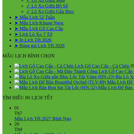
✓ Lò Xo Giữa Mini
✓ Lò Xo Giữa Bộ Số
✓ Lò Xo Giữa Gắn Bloc
➤ Mẫu Lịch 52 Tuần
➤ Mẫu Lịch Khung Ngọc
➤ Mẫu Lịch Gỗ Cao Cấp
➤ Lịch Lò Xo 7 Tờ
➤ In Lịch Tết 2026
➤ Bảng giá Lịch Tết 2026
MẪU LỊCH BÌNH CHỌN
Lịch Gỗ Cao Cấp - Cá Chép
7
Lịch Gỗ Cao Cấp
Bìa Lò X
Mẫu Lịch Để 
Mẫu Lịch Để Bàn 
TÌM HIỂU IN LỊCH TẾT
01
Th7
Không
Mẫu Lịch Tết 2027 Bính Ngọ
có
20
bình
Th9