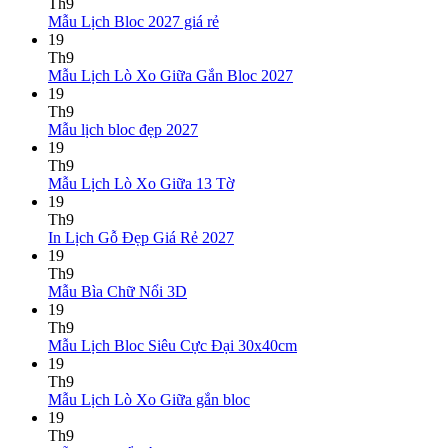
bình
Th9
Không
luận
Mẫu Lịch Bloc 2027 giá rẻ
ở
có
19
Mẫu
bình
Th9
Lịch
luận
Không
Mẫu Lịch Lò Xo Giữa Gắn Bloc 2027
ở
Tết
có
19
Mẫu
2027
bình
Th9
Lịch
Bính
Không
luận
Mẫu lịch bloc đẹp 2027
Bloc
Ngọ
ở
có
19
2027
Mẫu
bình
Th9
giá
Lịch
luận
Không
Mẫu Lịch Lò Xo Giữa 13 Tờ
ở
rẻ
Lò
có
19
Mẫu
Xo
bình
Th9
lịch
Giữa
luận
Không
In Lịch Gỗ Đẹp Giá Rẻ 2027
bloc
ở
Gắn
có
19
đẹp
Mẫu
Bloc
bình
Th9
2027
Lịch
2027
Không
luận
Mẫu Bìa Chữ Nổi 3D
Lò
ở
có
19
Xo
In
bình
Th9
Giữa
Lịch
luận
Không
Mẫu Lịch Bloc Siêu Cực Đại 30x40cm
ở
13
Gỗ
có
19
Mẫu
Tờ
Đẹp
bình
Th9
Bìa
Giá
Không
luận
Mẫu Lịch Lò Xo Giữa gắn bloc
Chữ
Rẻ
ở
có
19
Nổi
2027
Mẫu
bình
Th9