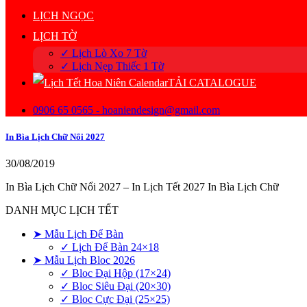
LỊCH NGỌC
LỊCH TỜ
✓ Lịch Lò Xo 7 Tờ
✓ Lịch Nẹp Thiếc 1 Tờ
TẢI CATALOGUE
0906 65 0565 - hoaniendesign@gmail.com
In Bìa Lịch Chữ Nổi 2027
30/08/2019
In Bìa Lịch Chữ Nổi 2027 – In Lịch Tết 2027 In Bìa Lịch Chữ
DANH MỤC LỊCH TẾT
➤ Mẫu Lịch Để Bàn
✓ Lịch Để Bàn 24×18
➤ Mẫu Lịch Bloc 2026
✓ Bloc Đại Hộp (17×24)
✓ Bloc Siêu Đại (20×30)
✓ Bloc Cực Đại (25×25)