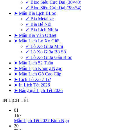
✓ Bloc Siêu Cực Đại (30×40)
✓ Bloc Siêu Cực Đại (38×54)
➤ Mẫu Bìa Lịch BLoc
✓ Bìa Metalize
✓ Bìa Bế Nổi
✓ Bìa Lịch Nhựa
➤ Mẫu Bìa Ván Offset
➤ Mẫu Lịch Lò Xo Giữa
✓ Lò Xo Giữa Mini
✓ Lò Xo Giữa Bộ Số
✓ Lò Xo Giữa Gắn Bloc
➤ Mẫu Lịch 52 Tuần
➤ Mẫu Lịch Khung Ngọc
➤ Mẫu Lịch Gỗ Cao Cấp
➤ Lịch Lò Xo 7 Tờ
➤ In Lịch Tết 2026
➤ Bảng giá Lịch Tết 2026
IN LỊCH TẾT
01
Th7
Không
Mẫu Lịch Tết 2027 Bính Ngọ
có
20