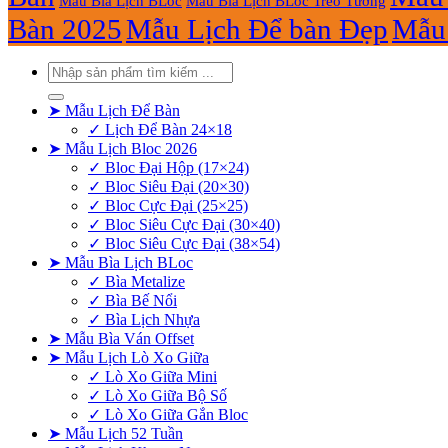
Mẫu Bìa Lịch BLoc
Mẫu Bìa Lịch BLoc Treo Tường
Bàn 2025
Mẫu Lịch Để bàn Đẹp
Mẫu 
Tìm
kiếm:
➤ Mẫu Lịch Để Bàn
✓ Lịch Để Bàn 24×18
➤ Mẫu Lịch Bloc 2026
✓ Bloc Đại Hộp (17×24)
✓ Bloc Siêu Đại (20×30)
✓ Bloc Cực Đại (25×25)
✓ Bloc Siêu Cực Đại (30×40)
✓ Bloc Siêu Cực Đại (38×54)
➤ Mẫu Bìa Lịch BLoc
✓ Bìa Metalize
✓ Bìa Bế Nổi
✓ Bìa Lịch Nhựa
➤ Mẫu Bìa Ván Offset
➤ Mẫu Lịch Lò Xo Giữa
✓ Lò Xo Giữa Mini
✓ Lò Xo Giữa Bộ Số
✓ Lò Xo Giữa Gắn Bloc
➤ Mẫu Lịch 52 Tuần