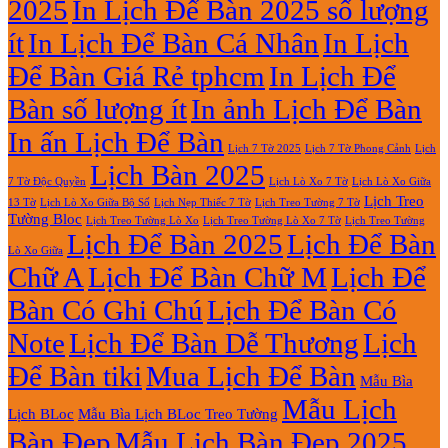
2025
In Lịch Để Bàn 2025 số lượng
Giá
Rẻ
ít
In Lịch Để Bàn Cá Nhân
In Lịch
2027
Để Bàn Giá Rẻ tphcm
In Lịch Để
Bàn số lượng ít
In ảnh Lịch Để Bàn
In ấn Lịch Để Bàn
Lịch 7 Tờ Phong Cảnh
Lịch
Lịch 7 Tờ 2025
Lịch Bàn 2025
7 Tờ Độc Quyền
Lịch Lò Xo 7 Tờ
Lịch Lò Xo Giữa
Lịch Treo
Lịch Nẹp Thiếc 7 Tờ
Lịch Treo Tường 7 Tờ
13 Tờ
Lịch Lò Xo Giữa Bộ Số
Tường Bloc
Lịch Treo Tường Lò Xo 7 Tờ
Lịch Treo Tường Lò Xo
Lịch Treo Tường
Lịch Để Bàn 2025
Lịch Để Bàn
Lò Xo Giữa
Chữ A
Lịch Để Bàn Chữ M
Lịch Để
Bàn Có Ghi Chú
Lịch Để Bàn Có
Note
Lịch Để Bàn Dễ Thương
Lịch
Để Bàn tiki
Mua Lịch Để Bàn
Mẫu Bìa
Mẫu Lịch
Lịch BLoc
Mẫu Bìa Lịch BLoc Treo Tường
Bàn Đẹp
Mẫu Lịch Bàn Đẹp 2025