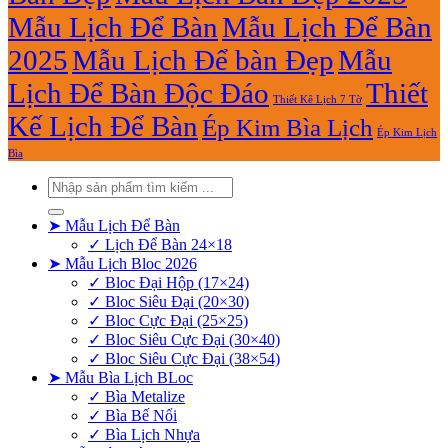
Mẫu Lịch Để Bàn
Mẫu Lịch Để Bàn
2025
Mẫu Lịch Để bàn Đẹp
Mẫu
Lịch Để Bàn Độc Đáo
Thiết
Thiết Kê Lịch 7 Tờ
Kế Lịch Để Bàn
Ép Kim Bìa Lịch
Ép Kim Lịch
Bìa
Tìm
kiếm:
➤ Mẫu Lịch Để Bàn
✓ Lịch Để Bàn 24×18
➤ Mẫu Lịch Bloc 2026
✓ Bloc Đại Hộp (17×24)
✓ Bloc Siêu Đại (20×30)
✓ Bloc Cực Đại (25×25)
✓ Bloc Siêu Cực Đại (30×40)
✓ Bloc Siêu Cực Đại (38×54)
➤ Mẫu Bìa Lịch BLoc
✓ Bìa Metalize
✓ Bìa Bế Nổi
✓ Bìa Lịch Nhựa