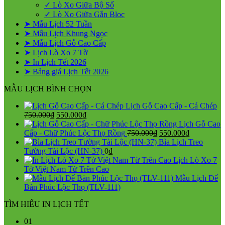
✓ Lò Xo Giữa Bộ Số
✓ Lò Xo Giữa Gắn Bloc
➤ Mẫu Lịch 52 Tuần
➤ Mẫu Lịch Khung Ngọc
➤ Mẫu Lịch Gỗ Cao Cấp
➤ Lịch Lò Xo 7 Tờ
➤ In Lịch Tết 2026
➤ Bảng giá Lịch Tết 2026
MẪU LỊCH BÌNH CHỌN
Lịch Gỗ Cao Cấp - Cá Chép
Giá
Giá
750.000
₫
550.000
₫
gốc
hiện
Lịch Gỗ Cao
là:
tại
Giá
Giá
Cấp - Chữ Phúc Lộc Thọ Rồng
750.000
₫
550.000
₫
750.000₫.
là:
gốc
hiện
Bìa Lịch Treo
550.000₫.
là:
tại
Tường Tài Lộc (HN-37)
0
₫
750.000₫.
là:
Lịch Lò Xo 7
550.000₫.
Tờ Việt Nam Từ Trên Cao
Mẫu Lịch Để
Bàn Phúc Lộc Thọ (TLV-111)
TÌM HIỂU IN LỊCH TẾT
01