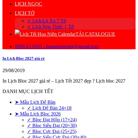
LỊCH NGỌC
LỊCH TỜ
✓ Lịch Lò Xo 7 Tờ
✓ Lịch Nẹp Thiếc 1 Tờ
TẢI CATALOGUE
0906 65 0565 - hoaniendesign@gmail.com
In Lịch Bloc 2027 giá rẻ
29/08/2019
In Lịch Bloc 2027 giá rẻ – Lịch Tết 2027 đẹp ? Lịch bloc 2027
DANH MỤC LỊCH TẾT
➤ Mẫu Lịch Để Bàn
✓ Lịch Để Bàn 24×18
➤ Mẫu Lịch Bloc 2026
✓ Bloc Đại Hộp (17×24)
✓ Bloc Siêu Đại (20×30)
✓ Bloc Cực Đại (25×25)
✓ Bloc Siêu Cực Đại (30×40)