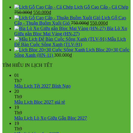
Lịch Gỗ Cao Cấp - Cá Chép
Giá
Giá
750.000
₫
550.000
₫
gốc
hiện
Lịch Gỗ Cao
là:
tại
Giá
Giá
Cấp - Thuận Buồm Xuôi Gió
750.000
₫
550.000
₫
750.000₫.
là:
gốc
hiện
Bìa Lò Xo
550.000₫.
là:
tại
Giữa gắn Bloc Mai Vàng (HN-27)
750.000₫.
là:
Mẫu Lịch
550.000₫.
Để Bàn Cuộc Sống Xanh (TLV-91)
Lịch Bloc 20×30 Cuộc
Sống Xanh (HN-11)
300.000
₫
TÌM HIỂU IN LỊCH TẾT
01
Th7
Không
Mẫu Lịch Tết 2027 Bính Ngọ
có
20
bình
Th9
Không
luận
Mẫu Lịch Bloc 2027 giá rẻ
ở
có
19
Mẫu
bình
Th9
Lịch
luận
Không
Mẫu Lịch Lò Xo Giữa Gắn Bloc 2027
ở
Tết
có
19
Mẫu
2027
bình
Th9