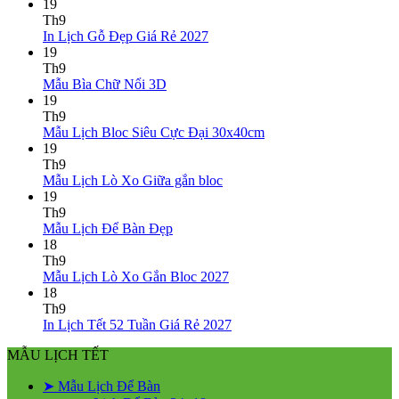
ở
rẻ
Lò
có
19
Mẫu
Xo
bình
Th9
lịch
Giữa
luận
Không
In Lịch Gỗ Đẹp Giá Rẻ 2027
bloc
ở
Gắn
có
19
đẹp
Mẫu
Bloc
bình
Th9
2027
Lịch
2027
Không
luận
Mẫu Bìa Chữ Nổi 3D
Lò
ở
có
19
Xo
In
bình
Th9
Giữa
Lịch
luận
Không
Mẫu Lịch Bloc Siêu Cực Đại 30x40cm
ở
13
Gỗ
có
19
Mẫu
Tờ
Đẹp
bình
Th9
Bìa
Giá
Không
luận
Mẫu Lịch Lò Xo Giữa gắn bloc
Chữ
Rẻ
ở
có
19
Nổi
2027
Mẫu
bình
Th9
3D
Lịch
Không
luận
Mẫu Lịch Để Bàn Đẹp
ở
Bloc
có
18
Mẫu
Siêu
bình
Th9
Lịch
Cực
luận
Không
Mẫu Lịch Lò Xo Gắn Bloc 2027
ở
Lò
Đại
có
18
Mẫu
Xo
30x40cm
bình
Th9
Lịch
Giữa
luận
Không
In Lịch Tết 52 Tuần Giá Rẻ 2027
Để
gắn
ở
có
MẪU LỊCH TẾT
Bàn
bloc
Mẫu
bình
Đẹp
Lịch
luận
➤ Mẫu Lịch Để Bàn
Lò
ở