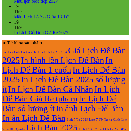
Lịch
Bính
Không
luận
Mẫu lịch bloc đẹp 2027
Bloc
Ngọ
ở
có
19
2027
Mẫu
bình
Th9
giá
Lịch
luận
Không
Mẫu Lịch Lò Xo Giữa 13 Tờ
ở
rẻ
Lò
có
19
Mẫu
Xo
bình
Th9
lịch
Giữa
luận
Không
In Lịch Gỗ Đẹp Giá Rẻ 2027
bloc
ở
Gắn
có
đẹp
Mẫu
Bloc
➤ Từ khóa sản phẩm
bình
2027
Lịch
2027
luận
Giá Lịch Để Bàn
Báo Giá Lịch Lò Xo 7 Tờ
Giá Lịch Lò Xo 7 Tờ
Lò
ở
2025
In hình lên Lịch Để Bàn
In
Xo
In
Giữa
Lịch
Lịch Để Bàn 1 cuốn
In Lịch Để Bàn
13
Gỗ
Tờ
Đẹp
2025
In Lịch Để Bàn 2025 số lượng
Giá
Rẻ
ít
In Lịch Để Bàn Cá Nhân
In Lịch
2027
Để Bàn Giá Rẻ tphcm
In Lịch Để
Bàn số lượng ít
In ảnh Lịch Để Bàn
In ấn Lịch Để Bàn
Lịch 7 Tờ Phong Cảnh
Lịch
Lịch 7 Tờ 2025
Lịch Bàn 2025
7 Tờ Độc Quyền
Lịch Lò Xo 7 Tờ
Lịch Lò Xo Giữa