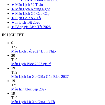
✓ Lò Xo Giữa Gắn Bloc
➤ Mẫu Lịch 52 Tuần
➤ Mẫu Lịch Khung Ngọc
➤ Mẫu Lịch Gỗ Cao Cấp
➤ Lịch Lò Xo 7 Tờ
➤ In Lịch Tết 2026
➤ Bảng giá Lịch Tết 2026
IN LỊCH TẾT
01
Th7
Không
Mẫu Lịch Tết 2027 Bính Ngọ
có
20
bình
Th9
Không
luận
Mẫu Lịch Bloc 2027 giá rẻ
ở
có
19
Mẫu
bình
Th9
Lịch
luận
Không
Mẫu Lịch Lò Xo Giữa Gắn Bloc 2027
ở
Tết
có
19
Mẫu
2027
bình
Th9
Lịch
Bính
Không
luận
Mẫu lịch bloc đẹp 2027
Bloc
Ngọ
ở
có
19
2027
Mẫu
bình
Th9
giá
Lịch
luận
Không
Mẫu Lịch Lò Xo Giữa 13 Tờ