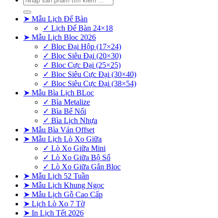
kiếm:
➤ Mẫu Lịch Để Bàn
✓ Lịch Để Bàn 24×18
➤ Mẫu Lịch Bloc 2026
✓ Bloc Đại Hộp (17×24)
✓ Bloc Siêu Đại (20×30)
✓ Bloc Cực Đại (25×25)
✓ Bloc Siêu Cực Đại (30×40)
✓ Bloc Siêu Cực Đại (38×54)
➤ Mẫu Bìa Lịch BLoc
✓ Bìa Metalize
✓ Bìa Bế Nổi
✓ Bìa Lịch Nhựa
➤ Mẫu Bìa Ván Offset
➤ Mẫu Lịch Lò Xo Giữa
✓ Lò Xo Giữa Mini
✓ Lò Xo Giữa Bộ Số
✓ Lò Xo Giữa Gắn Bloc
➤ Mẫu Lịch 52 Tuần
➤ Mẫu Lịch Khung Ngọc
➤ Mẫu Lịch Gỗ Cao Cấp
➤ Lịch Lò Xo 7 Tờ
➤ In Lịch Tết 2026