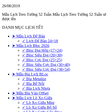
26/08/2019
Mẫu Lịch Treo Tường 52 Tuần Mẫu Lịch Treo Tường 52 Tuần sẽ
được lên
DANH MỤC LỊCH TẾT
➤ Mẫu Lịch Để Bàn
✓ Lịch Để Bàn 24×18
➤ Mẫu Lịch Bloc 2026
✓ Bloc Đại Hộp (17×24)
✓ Bloc Siêu Đại (20×30)
✓ Bloc Cực Đại (25×25)
✓ Bloc Siêu Cực Đại (30×40)
✓ Bloc Siêu Cực Đại (38×54)
➤ Mẫu Bìa Lịch BLoc
✓ Bìa Metalize
✓ Bìa Bế Nổi
✓ Bìa Lịch Nhựa
➤ Mẫu Bìa Ván Offset
➤ Mẫu Lịch Lò Xo Giữa
✓ Lò Xo Giữa Mini
✓ Lò Xo Giữa Bộ Số