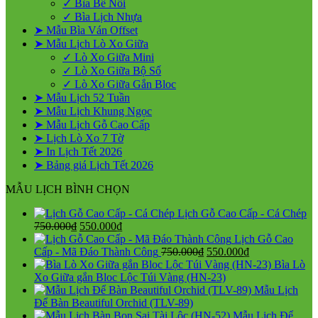
✓ Bìa Bế Nổi
✓ Bìa Lịch Nhựa
➤ Mẫu Bìa Ván Offset
➤ Mẫu Lịch Lò Xo Giữa
✓ Lò Xo Giữa Mini
✓ Lò Xo Giữa Bộ Số
✓ Lò Xo Giữa Gắn Bloc
➤ Mẫu Lịch 52 Tuần
➤ Mẫu Lịch Khung Ngọc
➤ Mẫu Lịch Gỗ Cao Cấp
➤ Lịch Lò Xo 7 Tờ
➤ In Lịch Tết 2026
➤ Bảng giá Lịch Tết 2026
MẪU LỊCH BÌNH CHỌN
Lịch Gỗ Cao Cấp - Cá Chép
Giá
Giá
750.000
₫
550.000
₫
gốc
hiện
Lịch Gỗ Cao
là:
tại
Giá
Giá
Cấp - Mã Đáo Thành Công
750.000
₫
550.000
₫
750.000₫.
là:
gốc
hiện
Bìa Lò
550.000₫.
là:
tại
Xo Giữa gắn Bloc Lộc Túi Vàng (HN-23)
750.000₫.
là:
Mẫu Lịch
550.000₫.
Để Bàn Beautiful Orchid (TLV-89)
Mẫu Lịch Để