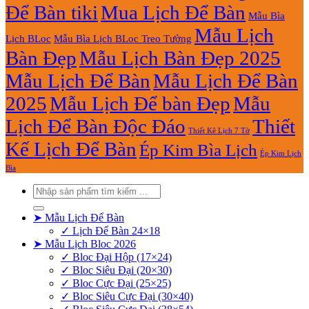
Để Bàn tiki
Mua Lịch Để Bàn
Mẫu Bìa
Mẫu Lịch
Lịch BLoc
Mẫu Bìa Lịch BLoc Treo Tường
Bàn Đẹp
Mẫu Lịch Bàn Đẹp 2025
Mẫu Lịch Để Bàn
Mẫu Lịch Để Bàn
2025
Mẫu Lịch Để bàn Đẹp
Mẫu
Lịch Để Bàn Độc Đáo
Thiết
Thiết Kê Lịch 7 Tờ
Kế Lịch Để Bàn
Ép Kim Bìa Lịch
Ép Kim Lịch
Bìa
Tìm
kiếm:
➤ Mẫu Lịch Để Bàn
✓ Lịch Để Bàn 24×18
➤ Mẫu Lịch Bloc 2026
✓ Bloc Đại Hộp (17×24)
✓ Bloc Siêu Đại (20×30)
✓ Bloc Cực Đại (25×25)
✓ Bloc Siêu Cực Đại (30×40)