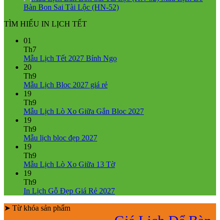
Bàn Bon Sai Tài Lộc (HN-52)
TÌM HIỂU IN LỊCH TẾT
01
Th7
Không
Mẫu Lịch Tết 2027 Bính Ngọ
có
20
bình
Th9
Không
luận
Mẫu Lịch Bloc 2027 giá rẻ
ở
có
19
Mẫu
bình
Th9
Lịch
luận
Không
Mẫu Lịch Lò Xo Giữa Gắn Bloc 2027
ở
Tết
có
19
Mẫu
2027
bình
Th9
Lịch
Bính
Không
luận
Mẫu lịch bloc đẹp 2027
Bloc
Ngọ
ở
có
19
2027
Mẫu
bình
Th9
giá
Lịch
luận
Không
Mẫu Lịch Lò Xo Giữa 13 Tờ
ở
rẻ
Lò
có
19
Mẫu
Xo
bình
Th9
lịch
Giữa
luận
Không
In Lịch Gỗ Đẹp Giá Rẻ 2027
bloc
ở
Gắn
có
đẹp
Mẫu
Bloc
➤ Từ khóa sản phẩm
bình
2027
Lịch
2027
luận