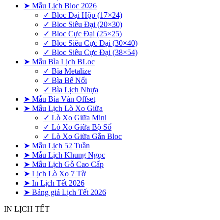
➤ Mẫu Lịch Bloc 2026
✓ Bloc Đại Hộp (17×24)
✓ Bloc Siêu Đại (20×30)
✓ Bloc Cực Đại (25×25)
✓ Bloc Siêu Cực Đại (30×40)
✓ Bloc Siêu Cực Đại (38×54)
➤ Mẫu Bìa Lịch BLoc
✓ Bìa Metalize
✓ Bìa Bế Nổi
✓ Bìa Lịch Nhựa
➤ Mẫu Bìa Ván Offset
➤ Mẫu Lịch Lò Xo Giữa
✓ Lò Xo Giữa Mini
✓ Lò Xo Giữa Bộ Số
✓ Lò Xo Giữa Gắn Bloc
➤ Mẫu Lịch 52 Tuần
➤ Mẫu Lịch Khung Ngọc
➤ Mẫu Lịch Gỗ Cao Cấp
➤ Lịch Lò Xo 7 Tờ
➤ In Lịch Tết 2026
➤ Bảng giá Lịch Tết 2026
IN LỊCH TẾT