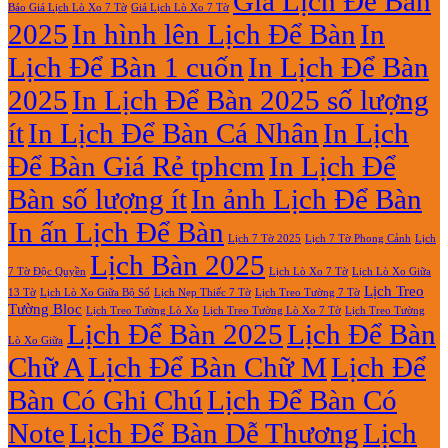
Giá Lịch Để Bàn
Báo Giá Lịch Lò Xo 7 Tờ
Giá Lịch Lò Xo 7 Tờ
Lò
ở
2025
In hình lên Lịch Để Bàn
In
Xo
In
Giữa
Lịch
Lịch Để Bàn 1 cuốn
In Lịch Để Bàn
13
Gỗ
Tờ
Đẹp
2025
In Lịch Để Bàn 2025 số lượng
Giá
Rẻ
ít
In Lịch Để Bàn Cá Nhân
In Lịch
2027
Để Bàn Giá Rẻ tphcm
In Lịch Để
Bàn số lượng ít
In ảnh Lịch Để Bàn
In ấn Lịch Để Bàn
Lịch 7 Tờ Phong Cảnh
Lịch
Lịch 7 Tờ 2025
Lịch Bàn 2025
7 Tờ Độc Quyền
Lịch Lò Xo 7 Tờ
Lịch Lò Xo Giữa
Lịch Treo
Lịch Nẹp Thiếc 7 Tờ
Lịch Treo Tường 7 Tờ
13 Tờ
Lịch Lò Xo Giữa Bộ Số
Tường Bloc
Lịch Treo Tường Lò Xo 7 Tờ
Lịch Treo Tường Lò Xo
Lịch Treo Tường
Lịch Để Bàn 2025
Lịch Để Bàn
Lò Xo Giữa
Chữ A
Lịch Để Bàn Chữ M
Lịch Để
Bàn Có Ghi Chú
Lịch Để Bàn Có
Note
Lịch Để Bàn Dễ Thương
Lịch