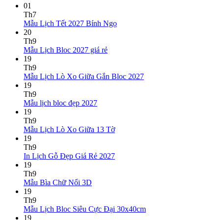
01
Th7
Không
Mẫu Lịch Tết 2027 Bính Ngọ
có
20
bình
Th9
Không
luận
Mẫu Lịch Bloc 2027 giá rẻ
ở
có
19
Mẫu
bình
Th9
Lịch
luận
Không
Mẫu Lịch Lò Xo Giữa Gắn Bloc 2027
ở
Tết
có
19
Mẫu
2027
bình
Th9
Lịch
Bính
Không
luận
Mẫu lịch bloc đẹp 2027
Bloc
Ngọ
ở
có
19
2027
Mẫu
bình
Th9
giá
Lịch
luận
Không
Mẫu Lịch Lò Xo Giữa 13 Tờ
ở
rẻ
Lò
có
19
Mẫu
Xo
bình
Th9
lịch
Giữa
luận
Không
In Lịch Gỗ Đẹp Giá Rẻ 2027
bloc
ở
Gắn
có
19
đẹp
Mẫu
Bloc
bình
Th9
2027
Lịch
2027
Không
luận
Mẫu Bìa Chữ Nổi 3D
Lò
ở
có
19
Xo
In
bình
Th9
Giữa
Lịch
luận
Không
Mẫu Lịch Bloc Siêu Cực Đại 30x40cm
ở
13
Gỗ
có
19