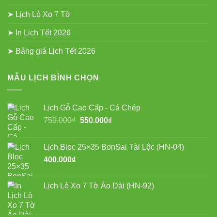
➤ Lịch Lò Xo 7 Tờ
➤ In Lịch Tết 2026
➤ Bảng giá Lịch Tết 2026
MẪU LỊCH BÌNH CHỌN
Lịch Gỗ Cao Cấp - Cá Chép
Giá
Giá
750.000
₫
550.000
₫
gốc
hiện
là:
tại
Lịch Bloc 25×35 BonSai Tài Lộc (HN-04)
750.000₫.
là:
400.000
₫
550.000₫.
Lịch Lò Xo 7 Tờ Áo Dài (HN-92)