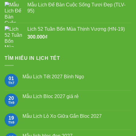
Mẫu Lịch Để Bàn Cuộc Sống Tươi Đẹp (TLV-
95)
Lịch 52 Tuần Bốn Mùa Thịnh Vượng (HN-19)
300.000
₫
TÌM HIỂU IN LỊCH TẾT
Mẫu Lịch Tết 2027 Bính Ngọ
01
Th7
Không
có
bình
luận
Mẫu Lịch Bloc 2027 giá rẻ
20
ở
Mẫu
Th9
Không
Lịch
có
Tết
bình
2027
luận
Mẫu Lịch Lò Xo Giữa Gắn Bloc 2027
19
Bính
ở
Ngọ
Mẫu
Th9
Không
Lịch
có
Bloc
bình
2027
luận
Mẫu lịch bloc đẹp 2027