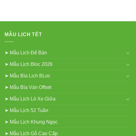
luận
Gắn
ở
Bloc
In
2027
Lịch
Tết
52
Tuần
Giá
Rẻ
MẪU LỊCH TẾT
2027
➤ Mẫu Lịch Để Bàn
➤ Mẫu Lịch Bloc 2026
➤ Mẫu Bìa Lịch BLoc
➤ Mẫu Bìa Ván Offset
➤ Mẫu Lịch Lò Xo Giữa
➤ Mẫu Lịch 52 Tuần
➤ Mẫu Lịch Khung Ngọc
➤ Mẫu Lịch Gỗ Cao Cấp