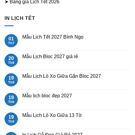
➤ Bảng giá Lịch Tết 2026
IN LỊCH TẾT
Mẫu Lịch Tết 2027 Bính Ngọ
01
Th7
Không
có
bình
luận
Mẫu Lịch Bloc 2027 giá rẻ
20
ở
Mẫu
Th9
Không
Lịch
có
Tết
bình
2027
luận
Mẫu Lịch Lò Xo Giữa Gắn Bloc 2027
19
Bính
ở
Ngọ
Mẫu
Th9
Không
Lịch
có
Bloc
bình
2027
luận
Mẫu lịch bloc đẹp 2027
19
giá
ở
rẻ
Mẫu
Th9
Không
Lịch
có
Lò
bình
Xo
luận
Mẫu Lịch Lò Xo Giữa 13 Tờ
19
Giữa
ở
Gắn
Mẫu
Th9
Không
Bloc
lịch
có
2027
bloc
bình
đẹp
luận
In Lịch Gỗ Đẹp Giá Rẻ 2027