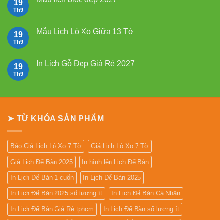
19
giá
ở
rẻ
Mẫu
Th9
Không
Lịch
có
Lò
bình
Xo
luận
Mẫu Lịch Lò Xo Giữa 13 Tờ
19
Giữa
ở
Gắn
Mẫu
Th9
Không
Bloc
lịch
có
2027
bloc
bình
đẹp
luận
In Lịch Gỗ Đẹp Giá Rẻ 2027
19
2027
ở
Mẫu
Th9
Không
Lịch
có
Lò
bình
Xo
luận
Giữa
ở
13
In
Tờ
Lịch
➤ TỪ KHÓA SẢN PHẨM
Gỗ
Đẹp
Giá
Rẻ
2027
Báo Giá Lịch Lò Xo 7 Tờ
Giá Lịch Lò Xo 7 Tờ
Giá Lịch Để Bàn 2025
In hình lên Lịch Để Bàn
In Lịch Để Bàn 1 cuốn
In Lịch Để Bàn 2025
In Lịch Để Bàn 2025 số lượng ít
In Lịch Để Bàn Cá Nhân
In Lịch Để Bàn Giá Rẻ tphcm
In Lịch Để Bàn số lượng ít