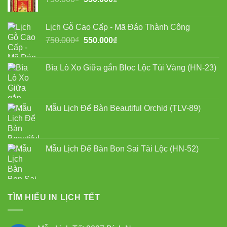
gốc
hiện
là:
tại
Lịch Gỗ Cao Cấp - Mã Đáo Thành Công
750.000₫.
là:
Giá
Giá
750.000
₫
550.000
₫
550.000₫.
gốc
hiện
là:
tại
Bìa Lò Xo Giữa gắn Bloc Lộc Túi Vàng (HN-23)
750.000₫.
là:
550.000₫.
Mẫu Lịch Để Bàn Beautiful Orchid (TLV-89)
Mẫu Lịch Để Bàn Bon Sai Tài Lộc (HN-52)
TÌM HIỂU IN LỊCH TẾT