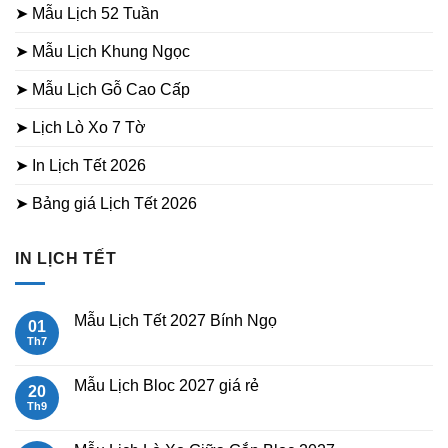
➤ Mẫu Lịch 52 Tuần
➤ Mẫu Lịch Khung Ngọc
➤ Mẫu Lịch Gỗ Cao Cấp
➤ Lịch Lò Xo 7 Tờ
➤ In Lịch Tết 2026
➤ Bảng giá Lịch Tết 2026
IN LỊCH TẾT
Mẫu Lịch Tết 2027 Bính Ngọ
01
Th7
Không
có
bình
luận
Mẫu Lịch Bloc 2027 giá rẻ
20
ở
Mẫu
Th9
Không
Lịch
có
Tết
bình
2027
luận