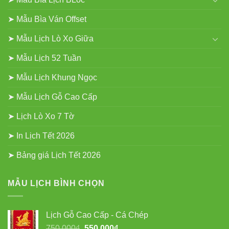
➤ Mẫu Bìa Ván Offset
➤ Mẫu Lịch Lò Xo Giữa
➤ Mẫu Lịch 52 Tuần
➤ Mẫu Lịch Khung Ngọc
➤ Mẫu Lịch Gỗ Cao Cấp
➤ Lịch Lò Xo 7 Tờ
➤ In Lịch Tết 2026
➤ Bảng giá Lịch Tết 2026
MẪU LỊCH BÌNH CHỌN
Lịch Gỗ Cao Cấp - Cá Chép
Giá
Giá
750.000
₫
550.000
₫